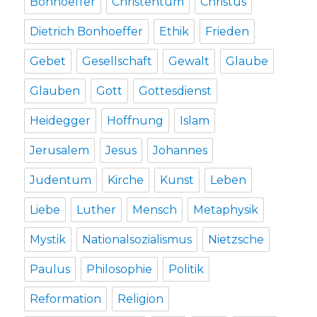
Bonhoeffer
Christentum
Christus
Dietrich Bonhoeffer
Ethik
Frieden
Gebet
Gesellschaft
Gewalt
Glaube
Glauben
Gott
Gottesdienst
Heidegger
Hoffnung
Islam
Jerusalem
Jesus
Johannes
Judentum
Kirche
Kunst
Leben
Liebe
Luther
Mensch
Metaphysik
Mystik
Nationalsozialismus
Nietzsche
Paulus
Philosophie
Politik
Reformation
Religion