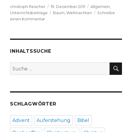
Autor
Veröffentlicht
Kategorien
christoph.fleischer
19. Dezember 2011
Allgemein
,
am
Schlagwörter
Unterrichtsbeiträge
Baum
,
Weihnachten
Schreibe
zu
einen Kommentar
„Weihnachten
wird
unterm
Baum
entschieden“
INHALTSSUCHE
–
Schülerassoziationen,
SU
Suche
gesammelt
nach:
von
Christoph
Fleischer,
Werl
2011
SCHLAGWÖRTER
Advent
Auferstehung
Bibel