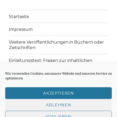
Startseite
Impressum
Weitere Veröffentlichungen in Büchern oder
Zeitschriften
Einleitungstext: Fragen zur inhaltlichen
Position der Homepage und zum Begriff des
„schwachen Glaubens“
Wir verwenden Cookies, um unsere Website und unseren Service zu
optimieren.
Einladung zur Mitarbeit: Rezensionen,
Aufsätze, Gedichte und Predigten
AKZEPTIEREN
Cookie-Richtlinie (EU)
ABLEHNEN
VORLIEBEN