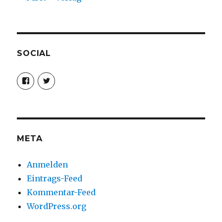
SOCIAL
Profil
Profil
von
von
christoph.fleischer1
ChristophFl
auf
auf
Facebook
Twitter
anzeigen
anzeigen
META
Anmelden
Eintrags-Feed
Kommentar-Feed
WordPress.org