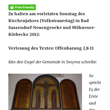
Zu halten am vorletzten Sonntag des
Kirchenjahres (Volkstrauertag) in Bad
Sassendorf-Neuengeseke und Möhnesee-
Körbecke 2012:
Verlesung des Textes: Offenbarung 2,8-11
8An den Engel der Gemeinde in Smyrna schreibe:
So
spricht
Er, der
Erste
und