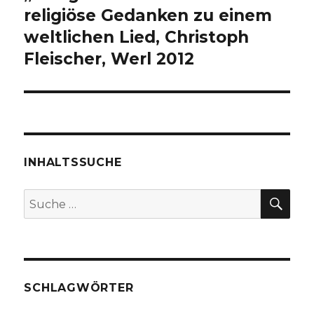
Beitrag:
religiöse Gedanken zu einem
weltlichen Lied, Christoph
Fleischer, Werl 2012
INHALTSSUCHE
SU
Suche
nach:
SCHLAGWÖRTER