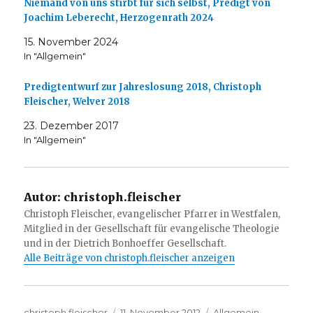
Niemand von uns stirbt für sich selbst, Predigt von
Joachim Leberecht, Herzogenrath 2024
15. November 2024
In "Allgemein"
Predigtentwurf zur Jahreslosung 2018, Christoph
Fleischer, Welver 2018
23. Dezember 2017
In "Allgemein"
Autor:
christoph.fleischer
Christoph Fleischer, evangelischer Pfarrer in Westfalen,
Mitglied in der Gesellschaft für evangelische Theologie
und in der Dietrich Bonhoeffer Gesellschaft.
Alle Beiträge von christoph.fleischer anzeigen
Autor
Veröffentlicht
Kategorien
christoph.fleischer
11. November 2012
Allgemein
,