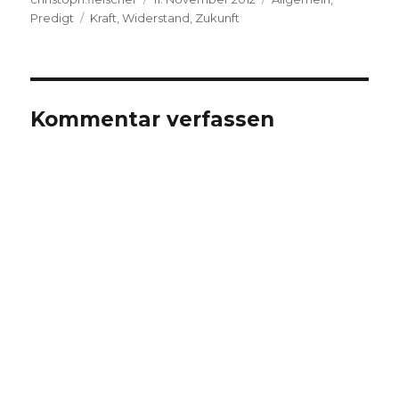
Schlagwörter
am
Predigt
Kraft
,
Widerstand
,
Zukunft
Kommentar verfassen