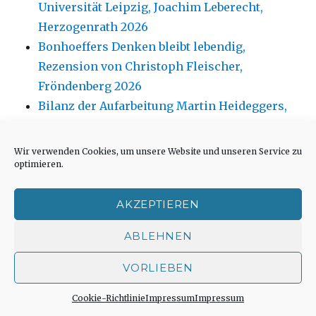
Universität Leipzig, Joachim Leberecht,
Herzogenrath 2026
Bonhoeffers Denken bleibt lebendig,
Rezension von Christoph Fleischer,
Fröndenberg 2026
Bilanz der Aufarbeitung Martin Heideggers,
Christoph Fleischer, Fröndenberg 2026
Bachüberquerung im Lägertal, Pressenotiz
Wir verwenden Cookies, um unsere Website und unseren Service zu
Stadt Iserlohn
optimieren.
Die Liebe zu Christus erneuern, Predigt von
AKZEPTIEREN
Joachim Leberecht, Herzogenrath 2026
ABLEHNEN
VORLIEBEN
November 2012
Cookie-Richtlinie
Impressum
Impressum