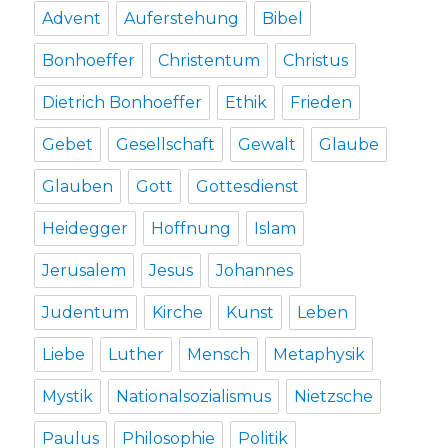
Advent
Auferstehung
Bibel
Bonhoeffer
Christentum
Christus
Dietrich Bonhoeffer
Ethik
Frieden
Gebet
Gesellschaft
Gewalt
Glaube
Glauben
Gott
Gottesdienst
Heidegger
Hoffnung
Islam
Jerusalem
Jesus
Johannes
Judentum
Kirche
Kunst
Leben
Liebe
Luther
Mensch
Metaphysik
Mystik
Nationalsozialismus
Nietzsche
Paulus
Philosophie
Politik