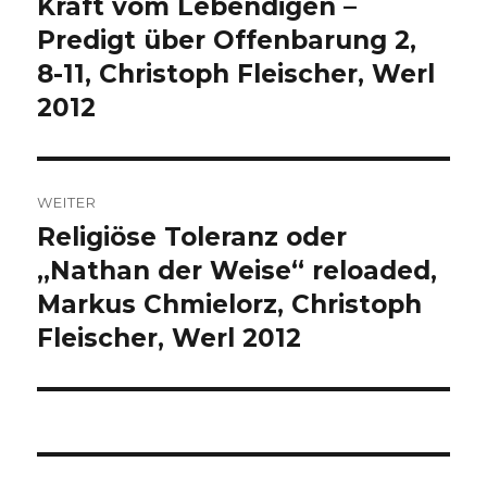
Kraft vom Lebendigen –
Vorheriger
Beitrag:
Predigt über Offenbarung 2,
8-11, Christoph Fleischer, Werl
2012
WEITER
Religiöse Toleranz oder
Nächster
Beitrag:
„Nathan der Weise“ reloaded,
Markus Chmielorz, Christoph
Fleischer, Werl 2012