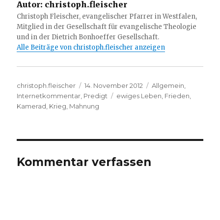
Autor:
christoph.fleischer
Christoph Fleischer, evangelischer Pfarrer in Westfalen,
Mitglied in der Gesellschaft für evangelische Theologie
und in der Dietrich Bonhoeffer Gesellschaft.
Alle Beiträge von christoph.fleischer anzeigen
Autor
Veröffentlicht
Kategorien
christoph.fleischer
14. November 2012
Allgemein
,
am
Schlagwörter
Internetkommentar
,
Predigt
ewiges Leben
,
Frieden
,
Kamerad
,
Krieg
,
Mahnung
Kommentar verfassen