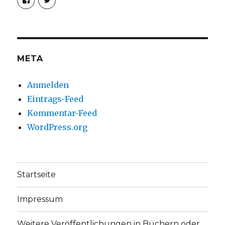
von
von
christoph.fleischer1
ChristophFl
auf
auf
Facebook
Twitter
anzeigen
anzeigen
META
Anmelden
Eintrags-Feed
Kommentar-Feed
WordPress.org
Startseite
Impressum
Weitere Veröffentlichungen in Büchern oder