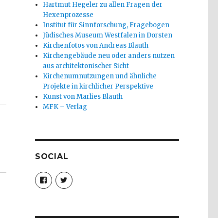
Hartmut Hegeler zu allen Fragen der
Hexenprozesse
Institut für Sinnforschung, Fragebogen
Jüdisches Museum Westfalen in Dorsten
Kirchenfotos von Andreas Blauth
Kirchengebäude neu oder anders nutzen
aus architektonischer Sicht
Kirchenumnutzungen und ähnliche
Projekte in kirchlicher Perspektive
Kunst von Marlies Blauth
MFK – Verlag
SOCIAL
Profil
Profil
von
von
christoph.fleischer1
ChristophFl
auf
auf
Facebook
Twitter
anzeigen
anzeigen