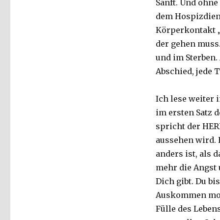
Sanft. Und ohne
dem Hospizdiens
Körperkontakt „
der gehen muss.
und im Sterben.
Abschied, jede T
Ich lese weiter
im ersten Satz d
spricht der HERR
aussehen wird. E
anders ist, als d
mehr die Angst 
Dich gibt. Du b
Auskommen morg
Fülle des Lebens