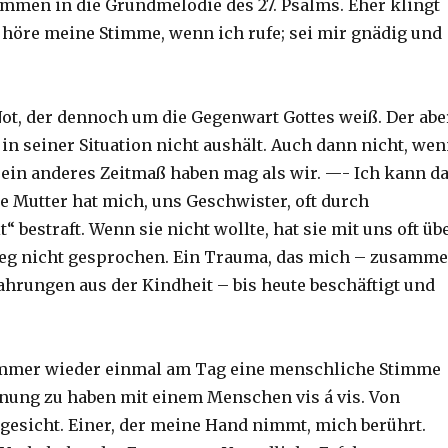
mmen in die Grundmelodie des 27. Psalms. Eher klingt
 höre meine Stimme, wenn ich rufe; sei mir gnädig und
ot, der dennoch um die Gegenwart Gottes weiß. Der abe
in seiner Situation nicht aushält. Auch dann nicht, we
R ein anderes Zeitmaß haben mag als wir. —- Ich kann d
e Mutter hat mich, uns Geschwister, oft durch
“ bestraft. Wenn sie nicht wollte, hat sie mit uns oft üb
weg nicht gesprochen. Ein Trauma, das mich – zusamm
ahrungen aus der Kindheit – bis heute beschäftigt und
 immer wieder einmal am Tag eine menschliche Stimme
nung zu haben mit einem Menschen vis á vis. Von
gesicht. Einer, der meine Hand nimmt, mich berührt.