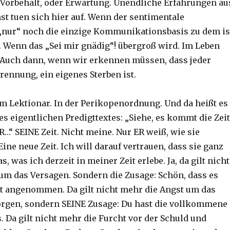
 Vorbehalt, oder Erwartung. Unendliche Erfahrungen au
t tuen sich hier auf. Wenn der sentimentale
nur“ noch die einzige Kommunikationsbasis zu dem is
 Wenn das „Sei mir gnädig“! übergroß wird. Im Leben
 Auch dann, wenn wir erkennen müssen, dass jeder
rennung, ein eigenes Sterben ist.
 im Lektionar. In der Perikopenordnung. Und da heißt es
es eigentlichen Predigttextes: „Siehe, es kommt die Zeit
…“ SEINE Zeit. Nicht meine. Nur ER weiß, wie sie
ine neue Zeit. Ich will darauf vertrauen, dass sie ganz
as, was ich derzeit in meiner Zeit erlebe. Ja, da gilt nicht
um das Versagen. Sondern die Zusage: Schön, dass es
ist angenommen. Da gilt nicht mehr die Angst um das
en, sondern SEINE Zusage: Du hast die vollkommene
. Da gilt nicht mehr die Furcht vor der Schuld und