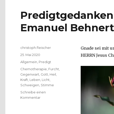
Predigtgedanken 
Emanuel Behnert,
Autor
christoph.fleischer
Gnade sei mit u
Veröffentlicht
25. Mai 2020
HERRN Jesus Ch
am
Kategorien
Allgemein
,
Predigt
Schlagwörter
Chemotherapie
,
Furcht
,
Gegenwart
,
Gott
,
Heil
,
Kraft
,
Leben
,
Licht
,
Schweigen
,
Stimme
Schreibe einen
zu
Kommentar
Predigtgedanken
zu
Exaudi