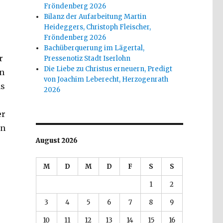
Fröndenberg 2026
Bilanz der Aufarbeitung Martin
Heideggers, Christoph Fleischer,
Fröndenberg 2026
Bachüberquerung im Lägertal,
r
Pressenotiz Stadt Iserlohn
Die Liebe zu Christus erneuern, Predigt
nn
von Joachim Leberecht, Herzogenrath
as
2026
er
en
August 2026
M
D
M
D
F
S
S
1
2
3
4
5
6
7
8
9
10
11
12
13
14
15
16