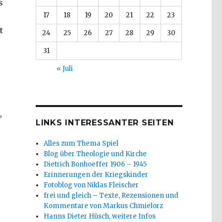
s
17
18
19
20
21
22
23
t
24
25
26
27
28
29
30
31
« Juli
,
LINKS INTERESSANTER SEITEN
Alles zum Thema Spiel
Blog über Theologie und Kirche
Dietrich Bonhoeffer 1906 – 1945
Erinnerungen der Kriegskinder
Fotoblog von Niklas Fleischer
frei und gleich – Texte, Rezensionen und
Kommentare von Markus Chmielorz
Hanns Dieter Hüsch, weitere Infos