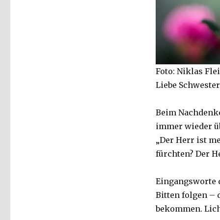
2020,
Emanuel
Behnert,
Lippetal
2020
Foto: Niklas Flei
Liebe Schwester
Beim Nachdenken
immer wieder üb
„Der Herr ist m
fürchten? Der H
Eingangsworte d
Bitten folgen –
bekommen. Licht