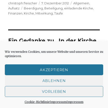
Autor
Veröffentlicht
Kategorien
christoph.fleischer
7. Dezember 2012
Allgemein
,
Schlagwörter
am
Aufsatz
Beerdigung
,
Beteiligung
,
einladende Kirche
,
Finanzen
,
Kirche
,
Mitwirkung
,
Taufe
Ein Gedanke zu „In der Kirche
bleiben. Zwischenruf.
Wir verwenden Cookies, um unsere Website und unseren Service zu
Christoph Fleischer, Werl
optimieren.
2012“
AKZEPTIEREN
ABLEHNEN
Gerd Kracht
sagt:
8. Dezember 2012 um 00:37 Uhr
VORLIEBEN
Cookie-Richtlinie
Impressum
Impressum
Als Freund mittelalterlichen Mystiker in Ost