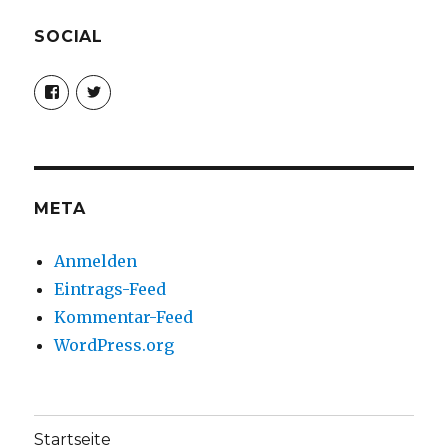
SOCIAL
Profil
Profil
von
von
christoph.fleischer1
ChristophFl
auf
auf
Facebook
Twitter
anzeigen
anzeigen
META
Anmelden
Eintrags-Feed
Kommentar-Feed
WordPress.org
Startseite