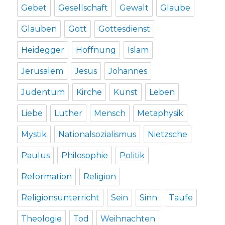
Gebet
Gesellschaft
Gewalt
Glaube
Glauben
Gott
Gottesdienst
Heidegger
Hoffnung
Islam
Jerusalem
Jesus
Johannes
Judentum
Kirche
Kunst
Leben
Liebe
Luther
Mensch
Metaphysik
Mystik
Nationalsozialismus
Nietzsche
Paulus
Philosophie
Politik
Reformation
Religion
Religionsunterricht
Sein
Sinn
Taufe
Theologie
Tod
Weihnachten