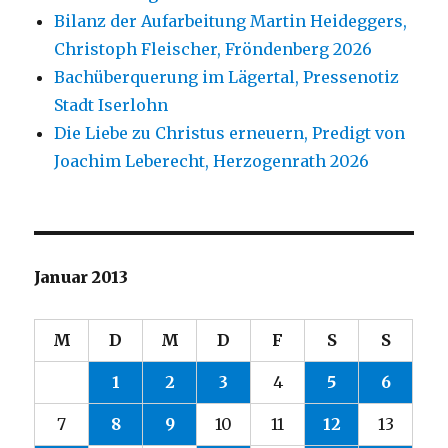
Bilanz der Aufarbeitung Martin Heideggers,
Christoph Fleischer, Fröndenberg 2026
Bachüberquerung im Lägertal, Pressenotiz
Stadt Iserlohn
Die Liebe zu Christus erneuern, Predigt von
Joachim Leberecht, Herzogenrath 2026
Januar 2013
M
D
M
D
F
S
S
1
2
3
4
5
6
7
8
9
10
11
12
13