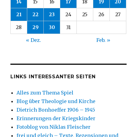
14
15
16
17
18
19
20
21
22
23
24
25
26
27
28
29
30
31
« Dez.
Feb. »
LINKS INTERESSANTER SEITEN
Alles zum Thema Spiel
Blog über Theologie und Kirche
Dietrich Bonhoeffer 1906 – 1945
Erinnerungen der Kriegskinder
Fotoblog von Niklas Fleischer
frei und gleich – Texte, Rezensionen und