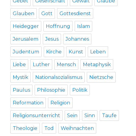
Gebet
Gesellschaft
Gewalt
Glaube
Glauben
Gott
Gottesdienst
Heidegger
Hoffnung
Islam
Jerusalem
Jesus
Johannes
Judentum
Kirche
Kunst
Leben
Liebe
Luther
Mensch
Metaphysik
Mystik
Nationalsozialismus
Nietzsche
Paulus
Philosophie
Politik
Reformation
Religion
Religionsunterricht
Sein
Sinn
Taufe
Theologie
Tod
Weihnachten