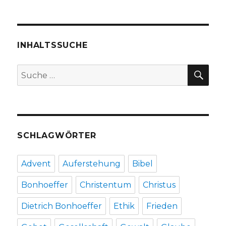
Toleranz,
Notiz
und
Hinweise
von
INHALTSSUCHE
Christoph
Fleischer,
SU
Suche
Werl
nach:
2013
SCHLAGWÖRTER
Advent
Auferstehung
Bibel
Bonhoeffer
Christentum
Christus
Dietrich Bonhoeffer
Ethik
Frieden