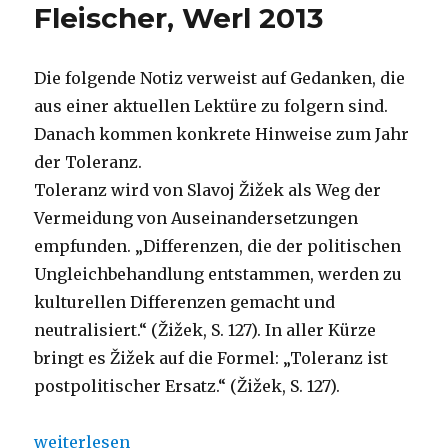
Fleischer, Werl 2013
Die folgende Notiz verweist auf Gedanken, die
aus einer aktuellen Lektüre zu folgern sind.
Danach kommen konkrete Hinweise zum Jahr
der Toleranz.
Toleranz wird von Slavoj Žižek als Weg der
Vermeidung von Auseinandersetzungen
empfunden. „Differenzen, die der politischen
Ungleichbehandlung entstammen, werden zu
kulturellen Differenzen gemacht und
neutralisiert.“ (Žižek, S. 127). In aller Kürze
bringt es Žižek auf die Formel: „Toleranz ist
postpolitischer Ersatz.“ (Žižek, S. 127).
„Toleranz, Notiz und Hinweise von Christoph Fleis
weiterlesen