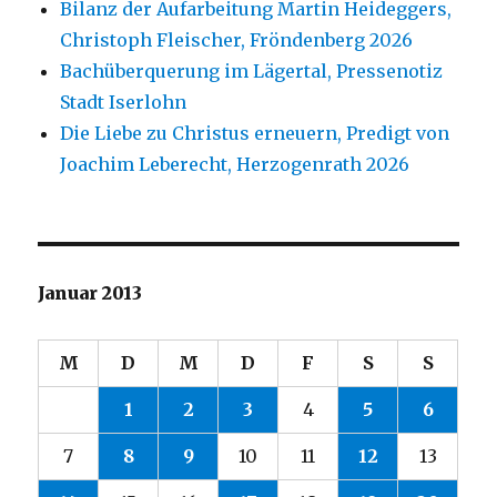
Bilanz der Aufarbeitung Martin Heideggers,
Christoph Fleischer, Fröndenberg 2026
Bachüberquerung im Lägertal, Pressenotiz
Stadt Iserlohn
Die Liebe zu Christus erneuern, Predigt von
Joachim Leberecht, Herzogenrath 2026
Januar 2013
M
D
M
D
F
S
S
1
2
3
4
5
6
7
8
9
10
11
12
13