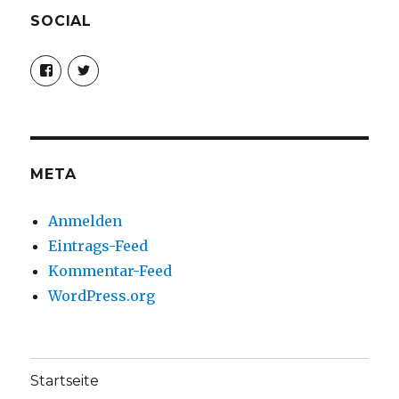
SOCIAL
Profil
Profil
von
von
christoph.fleischer1
ChristophFl
auf
auf
Facebook
Twitter
anzeigen
anzeigen
META
Anmelden
Eintrags-Feed
Kommentar-Feed
WordPress.org
Startseite