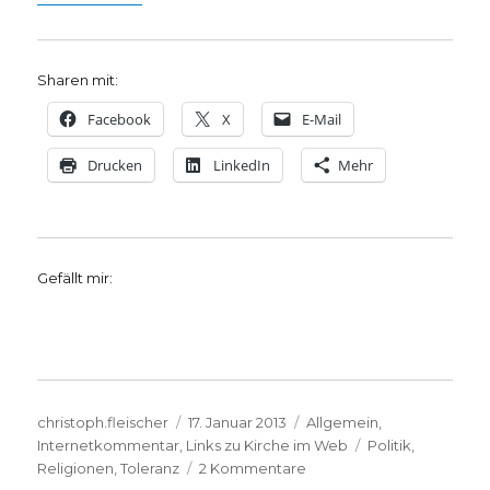
Sharen mit:
Facebook
X
E-Mail
Drucken
LinkedIn
Mehr
Gefällt mir:
Autor
Veröffentlicht
Kategorien
christoph.fleischer
17. Januar 2013
Allgemein
,
am
Schlagwörter
Internetkommentar
,
Links zu Kirche im Web
Politik
,
zu
Religionen
,
Toleranz
2 Kommentare