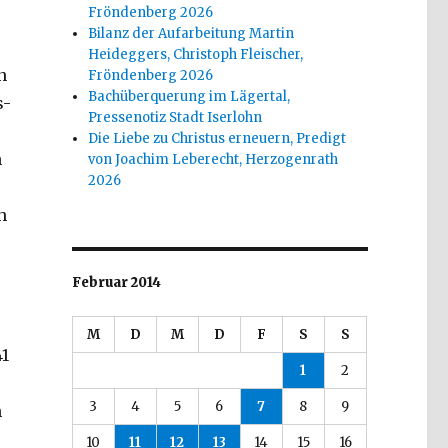
Fröndenberg 2026
Bilanz der Aufarbeitung Martin
Heideggers, Christoph Fleischer,
n
Fröndenberg 2026
Bachüberquerung im Lägertal,
s-
Pressenotiz Stadt Iserlohn
Die Liebe zu Christus erneuern, Predigt
m
von Joachim Leberecht, Herzogenrath
2026
h
Februar 2014
M
D
M
D
F
S
S
41
1
2
3
4
5
6
7
8
9
h
10
11
12
13
14
15
16