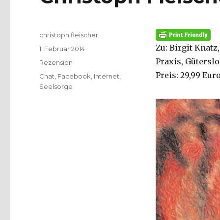
Autor
christoph.fleischer
Zu: Birgit Knat
Veröffentlicht
1. Februar 2014
am
Praxis, Gütersl
Kategorien
Rezension
Preis: 29,99 Eur
Schlagwörter
Chat
,
Facebook
,
Internet
,
Seelsorge