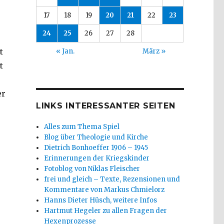
17
18
19
20
21
22
23
24
25
26
27
28
t
« Jan.
März »
t
er
LINKS INTERESSANTER SEITEN
Alles zum Thema Spiel
Blog über Theologie und Kirche
Dietrich Bonhoeffer 1906 – 1945
Erinnerungen der Kriegskinder
Fotoblog von Niklas Fleischer
frei und gleich – Texte, Rezensionen und
Kommentare von Markus Chmielorz
Hanns Dieter Hüsch, weitere Infos
Hartmut Hegeler zu allen Fragen der
Hexenprozesse