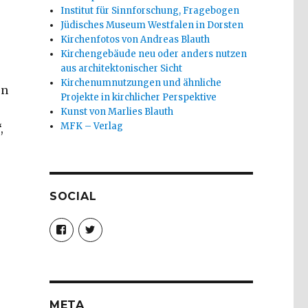
Institut für Sinnforschung, Fragebogen
Jüdisches Museum Westfalen in Dorsten
Kirchenfotos von Andreas Blauth
Kirchengebäude neu oder anders nutzen
aus architektonischer Sicht
Kirchenumnutzungen und ähnliche
en
Projekte in kirchlicher Perspektive
Kunst von Marlies Blauth
MFK – Verlag
,
SOCIAL
Profil
Profil
von
von
christoph.fleischer1
ChristophFl
auf
auf
Facebook
Twitter
anzeigen
anzeigen
META