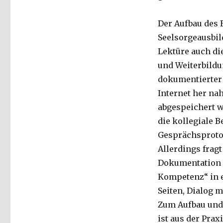
Der Aufbau des 
Seelsorgeausbil
Lektüre auch di
und Weiterbildu
dokumentierter
Internet her na
abgespeichert w
die kollegiale B
Gesprächsprotok
Allerdings frag
Dokumentation e
Kompetenz“ in e
Seiten, Dialog mi
Zum Aufbau und 
ist aus der Prax