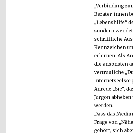
„Verbindung zum 
Berater_innen be
„Lebenshilfe“ de
sondern wendet 
schriftliche Au
Kennzeichen un
erlernen. Als An
die ansonsten au
vertrauliche „D
Internetseelsor
Anrede „Sie“, da
Jargon abheben 
werden.
Dass das Medium 
Frage von „Nähe“
gehört, sich ab