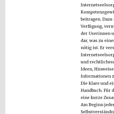
Internetseelsor
Kompetenzgewin
beitragen. Dazu 
Verfügung, verm
der Userinnen u
dar, was zu ein
nötig ist. Er v
Internetseelsor
und rechtlichen
Ideen, Hinweise
Informationen z
Die klare und ei
Handbuch. Für d
eine kurze Zusa
Am Beginn jeder
Selbstverständni