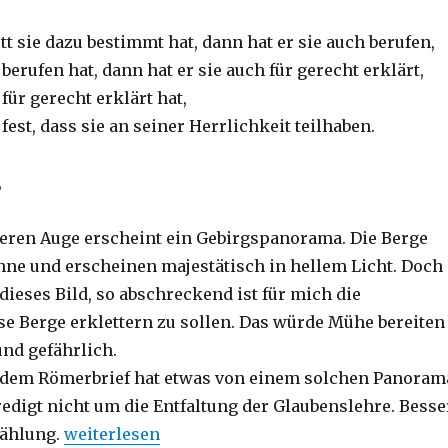
t sie dazu bestimmt hat, dann hat er sie auch berufen,
berufen hat, dann hat er sie auch für gerecht erklärt,
für gerecht erklärt hat,
fest, dass sie an seiner Herrlichkeit teilhaben.
,
ren Auge erscheint ein Gebirgspanorama. Die Berge
onne und erscheinen majestätisch in hellem Licht. Doch
dieses Bild, so abschreckend ist für mich die
ese Berge erklettern zu sollen. Das würde Mühe bereiten
und gefährlich.
 dem Römerbrief hat etwas von einem solchen Panoram
redigt nicht um die Entfaltung der Glaubenslehre. Besse
„Predigt über Römer 8, 26-30 zum Sonntag Exaud
zählung.
weiterlesen