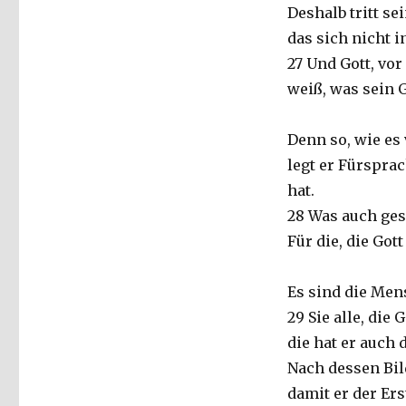
8,
Deshalb tritt se
26-
das sich nicht i
30
zum
27 Und Gott, vor
Sonntag
weiß, was sein 
Exaudi,
Christoph
Fleischer,
Denn so, wie es
Werl
legt er Fürsprac
2014
hat.
28 Was auch ges
Für die, die Got
Es sind die Men
29 Sie alle, die
die hat er auch
Nach dessen Bild
damit er der Er