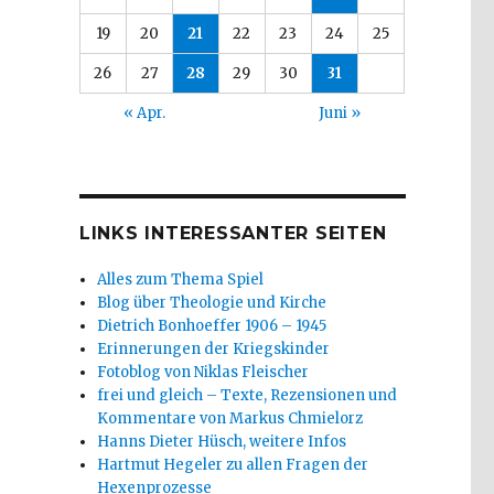
19
20
21
22
23
24
25
26
27
28
29
30
31
« Apr.
Juni »
LINKS INTERESSANTER SEITEN
Alles zum Thema Spiel
Blog über Theologie und Kirche
Dietrich Bonhoeffer 1906 – 1945
Erinnerungen der Kriegskinder
Fotoblog von Niklas Fleischer
frei und gleich – Texte, Rezensionen und
Kommentare von Markus Chmielorz
Hanns Dieter Hüsch, weitere Infos
Hartmut Hegeler zu allen Fragen der
Hexenprozesse