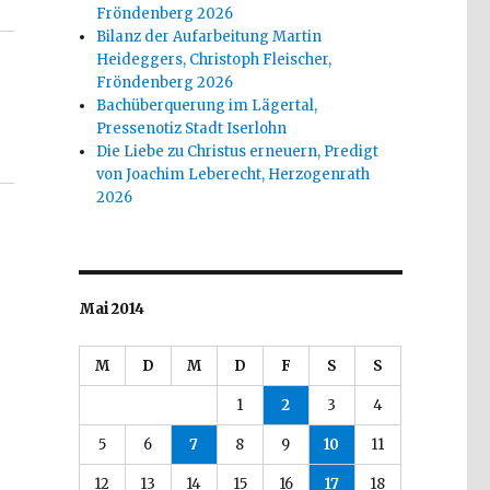
Fröndenberg 2026
Bilanz der Aufarbeitung Martin
Heideggers, Christoph Fleischer,
Fröndenberg 2026
Bachüberquerung im Lägertal,
Pressenotiz Stadt Iserlohn
Die Liebe zu Christus erneuern, Predigt
von Joachim Leberecht, Herzogenrath
2026
Mai 2014
M
D
M
D
F
S
S
1
2
3
4
5
6
7
8
9
10
11
12
13
14
15
16
17
18