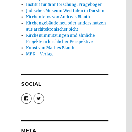
Institut für Sinnforschung, Fragebogen
Jüdisches Museum Westfalen in Dorsten
Kirchenfotos von Andreas Blauth
Kirchengebäude neu oder anders nutzen
aus architektonischer Sicht
Kirchenumnutzungen und ähnliche
Projekte in kirchlicher Perspektive
Kunst von Marlies Blauth
MFK – Verlag
SOCIAL
Profil
Profil
von
von
christoph.fleischer1
ChristophFl
auf
auf
Facebook
Twitter
anzeigen
anzeigen
META