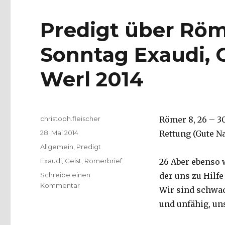
Predigt über Röm
Sonntag Exaudi, C
Werl 2014
Autor
christoph.fleischer
Römer 8, 26 – 3
Veröffentlicht
28. Mai 2014
Rettung (Gute Na
am
Kategorien
Allgemein
,
Predigt
Schlagwörter
Exaudi
,
Geist
,
Römerbrief
26 Aber ebenso w
Schreibe einen
der uns zu Hilf
zu
Kommentar
Wir sind schw
Predigt
und unfähig, uns
über
Römer