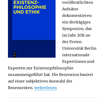
veröffentlichten
Aufsätze
dokumentieren
ein dreitägiges
Symposion, das
im Jahr 2011 an
der Freien
Universität Berlin
internationale
Expertinnen und
Experten zur Existenzphilosophie
zusammengeführt hat. Die Rezension basiert
auf einer subjektiven Auswahl der
„Welche Ethik folgt aus der Existen
Rezensenten.
weiterlesen