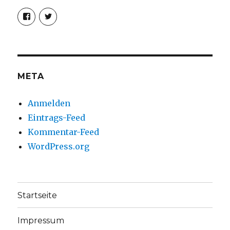
Profil
Profil
von
von
christoph.fleischer1
ChristophFl
auf
auf
Facebook
Twitter
anzeigen
anzeigen
META
Anmelden
Eintrags-Feed
Kommentar-Feed
WordPress.org
Startseite
Impressum