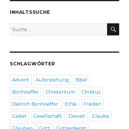
aus
der
INHALTSSUCHE
Existenzphilosophie?
Rezension
SU
Suche
von
nach:
Christoph
Fleischer,
Welver
und
Markus
SCHLAGWÖRTER
Chmielorz,
Dortmund
2014
Advent
Auferstehung
Bibel
Bonhoeffer
Christentum
Christus
Dietrich Bonhoeffer
Ethik
Frieden
Gebet
Gesellschaft
Gewalt
Glaube
Glauben
Gott
Gottesdienst