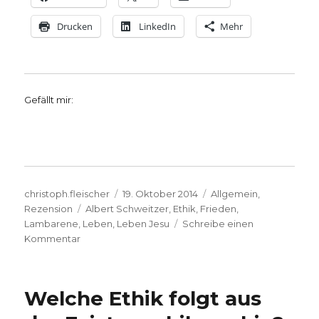
Drucken
LinkedIn
Mehr
Gefällt mir:
Autor
Veröffentlicht
Kategorien
christoph.fleischer
19. Oktober 2014
Allgemein
,
Schlagwörter
am
Rezension
Albert Schweitzer
,
Ethik
,
Frieden
,
Lambarene
,
Leben
,
Leben Jesu
Schreibe einen
zu
Kommentar
Das
Denkmal
wackelt
Welche Ethik folgt aus
nicht,
Rezension