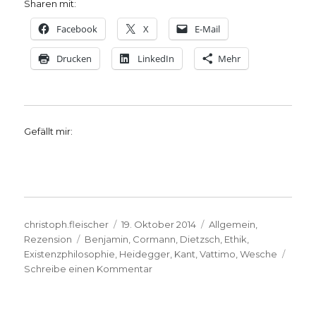
Sharen mit:
Facebook
X
E-Mail
Drucken
LinkedIn
Mehr
Gefällt mir:
Autor
Veröffentlicht
Kategorien
christoph.fleischer
19. Oktober 2014
Allgemein
,
Schlagwörter
am
Rezension
Benjamin
,
Cormann
,
Dietzsch
,
Ethik
,
Existenzphilosophie
,
Heidegger
,
Kant
,
Vattimo
,
Wesche
zu
Schreibe einen Kommentar
Welche
Ethik
folgt