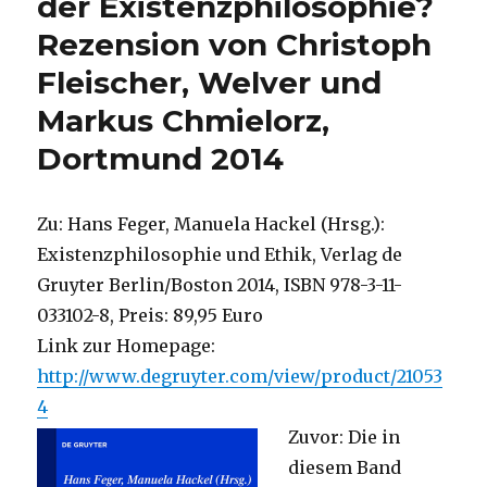
der Existenzphilosophie?
von
Rezension von Christoph
Christoph
Fleischer,
Fleischer, Welver und
Welver
2014
Markus Chmielorz,
Dortmund 2014
Zu: Hans Feger, Manuela Hackel (Hrsg.):
Existenzphilosophie und Ethik, Verlag de
Gruyter Berlin/Boston 2014, ISBN 978-3-11-
033102-8, Preis: 89,95 Euro
Link zur Homepage:
http://www.degruyter.com/view/product/21053
4
Zuvor: Die in
diesem Band