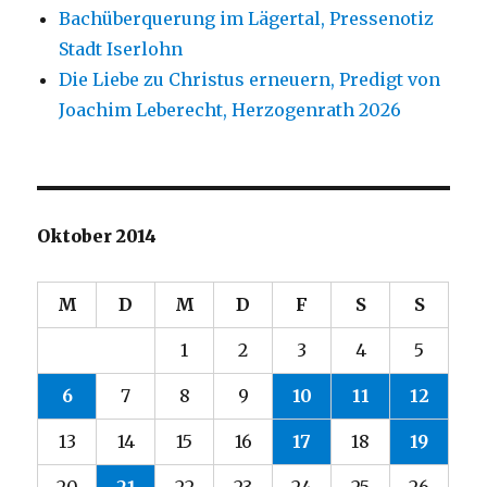
Bachüberquerung im Lägertal, Pressenotiz
Stadt Iserlohn
Die Liebe zu Christus erneuern, Predigt von
Joachim Leberecht, Herzogenrath 2026
Oktober 2014
M
D
M
D
F
S
S
1
2
3
4
5
6
7
8
9
10
11
12
13
14
15
16
17
18
19