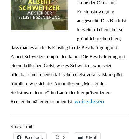
Ikone der Öko- und
Friedensbewegung
ausgesucht. Das Buch ist
in weiten Teilen aber so
gründlich recherchiert,
dass man es auch als Einstieg in die Beschäftigung mit
Albert Schweitzer empfehlen kann. Die Beschäftigung mit
einem kritischen Geist, wie es Schweitzer war, setzt
offenbar einen ebenso kritischen Geist voraus. Man spürt
förmlich, wie sich der Autor diesem „Meister der
Selbstinszenierung“ im Laufe der hier präsentierten
„Das Denkmal wackelt nic
weiterlesen
Recherche näher gekommen ist.
Sharen mit:
Facebook
X
E-Mail