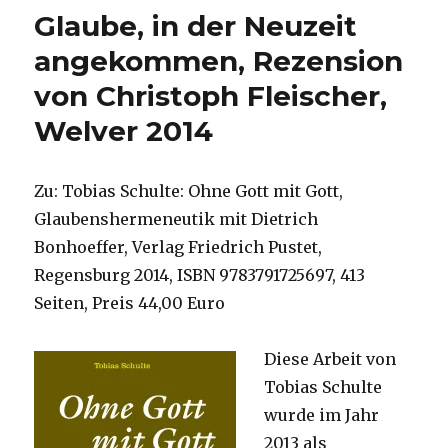
vor
Glaube, in der Neuzeit
dem
Sterben,
angekommen, Rezension
Rezension
von Christoph Fleischer,
von
Emanuel
Welver 2014
Behnert,
Lippetal
2014
Zu: Tobias Schulte: Ohne Gott mit Gott,
Glaubenshermeneutik mit Dietrich
Bonhoeffer, Verlag Friedrich Pustet,
Regensburg 2014, ISBN 9783791725697, 413
Seiten, Preis 44,00 Euro
Diese Arbeit von
Tobias Schulte
wurde im Jahr
2013 als