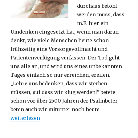
durchaus betont
werden muss, dass
m.E. hier ein
Umdenken eingesetzt hat, wenn man daran
denkt, wie viele Menschen heute schon
frühzeitig eine Vorsorgevollmacht und
Patientenverfügung verfassen. Der Tod geht
uns alle an, und wird uns eines unbekannten
Tages einfach so nur erreichen, ereilen.
„Lehre uns bedenken, dass wir sterben
müssen, auf dass wir klug werden!“ betete
schon vor über 2500 Jahren der Psalmbeter,
beten auch wir mitunter noch heute.
„Keine Angst vor dem Sterben, Rezension von Emanu
weiterlesen