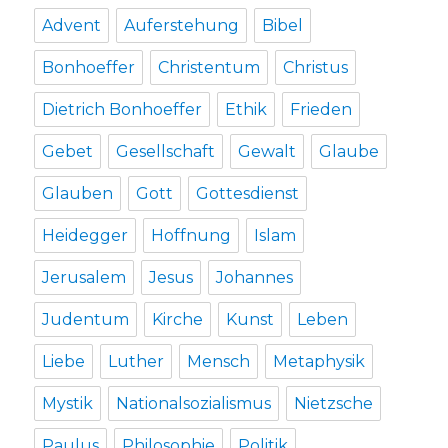
Advent
Auferstehung
Bibel
Bonhoeffer
Christentum
Christus
Dietrich Bonhoeffer
Ethik
Frieden
Gebet
Gesellschaft
Gewalt
Glaube
Glauben
Gott
Gottesdienst
Heidegger
Hoffnung
Islam
Jerusalem
Jesus
Johannes
Judentum
Kirche
Kunst
Leben
Liebe
Luther
Mensch
Metaphysik
Mystik
Nationalsozialismus
Nietzsche
Paulus
Philosophie
Politik