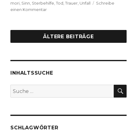
mori
,
Sinn
,
Sterbehilfe
,
Tod
,
Trauer
,
Unfall
Schreibe
zu
einen Kommentar
Predigt
über
Hiob
14,
ÄLTERE BEITRÄGE
1
–
6,
13,
15
INHALTSSUCHE
–
17,
Christoph
SU
Suche
Fleischer,
nach:
Welver
2014
SCHLAGWÖRTER