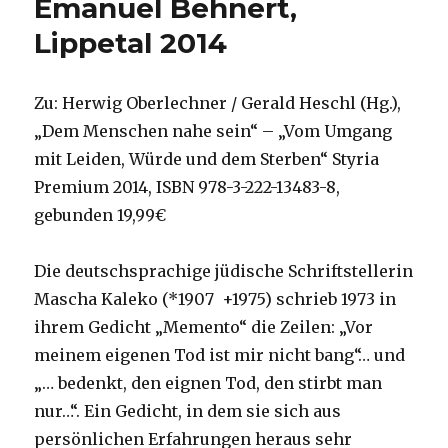
Emanuel Behnert,
3.
Advent,
Lippetal 2014
neue
Perikopenordnung,
Reihe
Zu: Herwig Oberlechner / Gerald Heschl (Hg.),
1,
Christoph
„Dem Menschen nahe sein“ – „Vom Umgang
Fleischer,
mit Leiden, Würde und dem Sterben“ Styria
Welver
Premium 2014, ISBN 978-3-222-13483-8,
2014
gebunden 19,99€
Die deutschsprachige jüdische Schriftstellerin
Mascha Kaleko (*1907 +1975) schrieb 1973 in
ihrem Gedicht „Memento“ die Zeilen: „Vor
meinem eigenen Tod ist mir nicht bang“… und
„… bedenkt, den eignen Tod, den stirbt man
nur…“. Ein Gedicht, in dem sie sich aus
persönlichen Erfahrungen heraus sehr