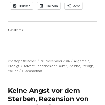
Drucken
LinkedIn
Mehr
Gefällt mir:
Autor
Veröffentlicht
Kategorien
christoph.fleischer
30. November 2014
Allgemein
,
Schlagwörter
am
Predigt
Advent
,
Johannes der Täufer
,
Messias
,
Predigt
,
zu
Völker
1 Kommentar
Predigtmeditation
zu
Römer
Keine Angst vor dem
15,
4-
Sterben, Rezension von
13,