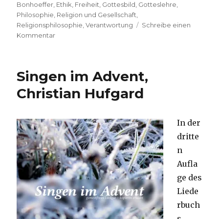
Bonhoeffer
,
Ethik
,
Freiheit
,
Gottesbild
,
Gotteslehre
,
Philosophie
,
Religion und Gesellschaft
,
Religionsphilosophie
,
Verantwortung
Schreibe einen
zu
Kommentar
Glaube,
in
der
Singen im Advent,
Neuzeit
angekommen,
Christian Hufgard
Rezension
von
Christoph
In der
Fleischer,
dritte
Welver
2014
n
Aufla
ge des
Liede
rbuch
s