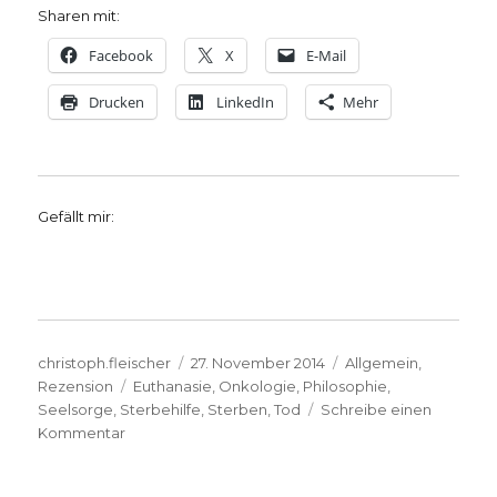
Sharen mit:
Facebook
X
E-Mail
Drucken
LinkedIn
Mehr
Gefällt mir:
Autor
Veröffentlicht
Kategorien
christoph.fleischer
27. November 2014
Allgemein
,
Schlagwörter
am
Rezension
Euthanasie
,
Onkologie
,
Philosophie
,
Seelsorge
,
Sterbehilfe
,
Sterben
,
Tod
Schreibe einen
zu
Kommentar
Keine
Angst