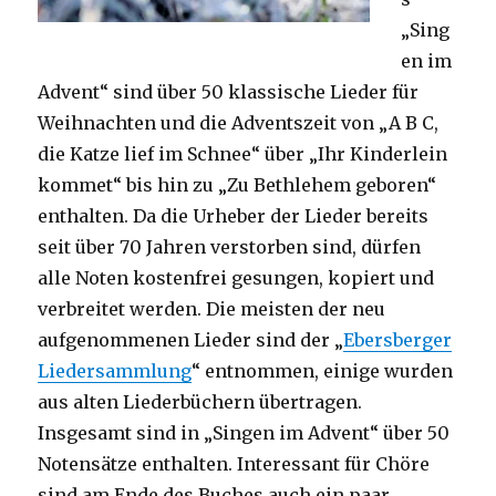
„Sing
en im
Advent“ sind über 50 klassische Lieder für
Weihnachten und die Adventszeit von „A B C,
die Katze lief im Schnee“ über „Ihr Kinderlein
kommet“ bis hin zu „Zu Bethlehem geboren“
enthalten. Da die Urheber der Lieder bereits
seit über 70 Jahren verstorben sind, dürfen
alle Noten kostenfrei gesungen, kopiert und
verbreitet werden. Die meisten der neu
aufgenommenen Lieder sind der „
Ebersberger
Liedersammlung
“ entnommen, einige wurden
aus alten Liederbüchern übertragen.
Insgesamt sind in „Singen im Advent“ über 50
Notensätze enthalten. Interessant für Chöre
sind am Ende des Buches auch ein paar