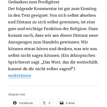
Gedanken zum Predigttext
Der folgende Kommentar ist gut zum Einstieg
in den Text geeignet. Von sich selbst absehen
und Distanz zu sich selbst gewinnen, ist eine
gute und wichtige Funktion der Religion. Dazu
kommt noch, dass wir aus dieser Distanz neue
Anregungen zum Handeln gewinnen. Wir
können etwas hören und denken, was wir uns
selbst nicht sagen können. (Ein äthiopisches
Sprichwort sagt: „Das Wort, das dir weiterhilft,
kannst du dir nicht selber sagen!“)
„Predigtmeditation zu Römer 15, 4-13, 3. Advent, ne
weiterlesen
Sharen mit:
Facebook
X
E-Mail