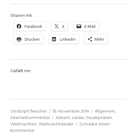
Sharen mit:
Facebook
X
E-Mail
Drucken
LinkedIn
Mehr
Gefällt mir:
Autor
Veröffentlicht
Kategorien
christoph.fleischer
16. November 2014
Allgemein
,
am
Schlagwörter
Internetkommentar
Advent
,
Lieder
,
Musikpiraten
,
Weihnachten
,
Weihnachtslieder
Schreibe einen
zu
Kommentar
Singen