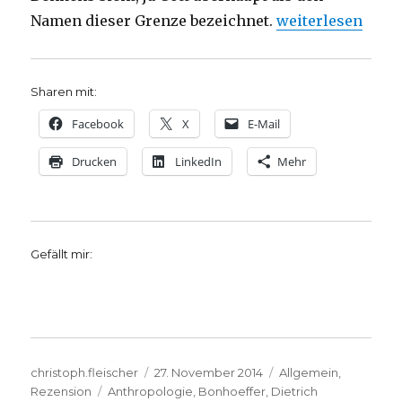
„Glaube, in der 
Namen dieser Grenze bezeichnet.
weiterlesen
Sharen mit:
Facebook
X
E-Mail
Drucken
LinkedIn
Mehr
Gefällt mir:
Autor
Veröffentlicht
Kategorien
christoph.fleischer
27. November 2014
Allgemein
,
Schlagwörter
am
Rezension
Anthropologie
,
Bonhoeffer
,
Dietrich