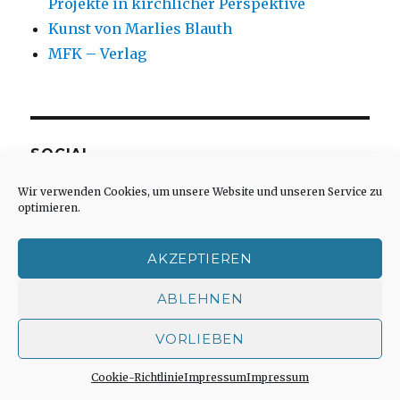
Projekte in kirchlicher Perspektive
Kunst von Marlies Blauth
MFK – Verlag
SOCIAL
Wir verwenden Cookies, um unsere Website und unseren Service zu
Profil
Profil
optimieren.
von
von
christoph.fleischer1
ChristophFl
auf
auf
Facebook
Twitter
AKZEPTIEREN
anzeigen
anzeigen
ABLEHNEN
META
VORLIEBEN
Anmelden
Cookie-Richtlinie
Impressum
Impressum
Eintrags-Feed