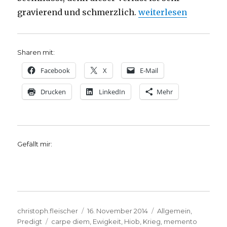
„Predigt über Hiob 14, 
gravierend und schmerzlich.
weiterlesen
Sharen mit:
Facebook
X
E-Mail
Drucken
LinkedIn
Mehr
Gefällt mir:
Autor
Veröffentlicht
Kategorien
christoph.fleischer
16. November 2014
Allgemein
,
Schlagwörter
am
Predigt
carpe diem
,
Ewigkeit
,
Hiob
,
Krieg
,
memento