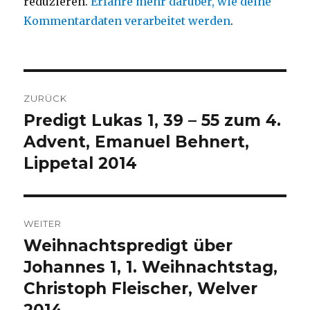
reduzieren.
Erfahre mehr darüber, wie deine
Kommentardaten verarbeitet werden
.
Beitragsnavigation
ZURÜCK
Predigt Lukas 1, 39 – 55 zum 4.
Vorheriger
Beitrag:
Advent, Emanuel Behnert,
Lippetal 2014
WEITER
Weihnachtspredigt über
Nächster
Beitrag:
Johannes 1, 1. Weihnachtstag,
Christoph Fleischer, Welver
2014