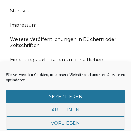
Startseite
Impressum
Weitere Veröffentlichungen in Büchern oder
Zeitschriften
Einleitungstext: Fragen zur inhaltlichen
Position der Homepage und zum Begriff des
„schwachen Glaubens“
Wir verwenden Cookies, um unsere Website und unseren Service zu
optimieren.
Einladung zur Mitarbeit: Rezensionen,
Aufsätze, Gedichte und Predigten
AKZEPTIEREN
Cookie-Richtlinie (EU)
ABLEHNEN
VORLIEBEN
Der schwache Glaube
Impressum
Stolz präsentiert