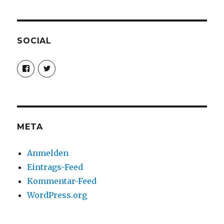
SOCIAL
Profil
Profil
von
von
christoph.fleischer1
ChristophFl
auf
auf
Facebook
Twitter
anzeigen
anzeigen
META
Anmelden
Eintrags-Feed
Kommentar-Feed
WordPress.org