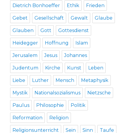
Dietrich Bonhoeffer
Ethik
Frieden
Gebet
Gesellschaft
Gewalt
Glaube
Glauben
Gott
Gottesdienst
Heidegger
Hoffnung
Islam
Jerusalem
Jesus
Johannes
Judentum
Kirche
Kunst
Leben
Liebe
Luther
Mensch
Metaphysik
Mystik
Nationalsozialismus
Nietzsche
Paulus
Philosophie
Politik
Reformation
Religion
Religionsunterricht
Sein
Sinn
Taufe