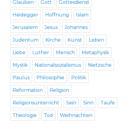
Glauben
Gott
Gottesdienst
Heidegger
Hoffnung
Islam
Jerusalem
Jesus
Johannes
Judentum
Kirche
Kunst
Leben
Liebe
Luther
Mensch
Metaphysik
Mystik
Nationalsozialismus
Nietzsche
Paulus
Philosophie
Politik
Reformation
Religion
Religionsunterricht
Sein
Sinn
Taufe
Theologie
Tod
Weihnachten