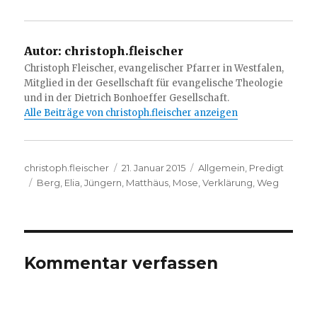
Autor:
christoph.fleischer
Christoph Fleischer, evangelischer Pfarrer in Westfalen,
Mitglied in der Gesellschaft für evangelische Theologie
und in der Dietrich Bonhoeffer Gesellschaft.
Alle Beiträge von christoph.fleischer anzeigen
Autor
Veröffentlicht
Kategorien
christoph.fleischer
21. Januar 2015
Allgemein
,
Predigt
Schlagwörter
am
Berg
,
Elia
,
Jüngern
,
Matthäus
,
Mose
,
Verklärung
,
Weg
Kommentar verfassen