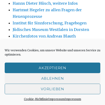
Hanns Dieter Hüsch, weitere Infos
Hartmut Hegeler zu allen Fragen der
Hexenprozesse
Institut für Sinnforschung, Fragebogen
Jüdisches Museum Westfalen in Dorsten
Kirchenfotos von Andreas Blauth
Kirchengebäude neu oder anders nutzen aus
architektonischer Sicht
Wir verwenden Cookies, um unsere Website und unseren Service zu
optimieren.
Kirchenumnutzungen und ähnliche
Projekte in kirchlicher Perspektive
AKZEPTIEREN
Kunst von Marlies Blauth
MFK – Verlag
ABLEHNEN
VORLIEBEN
Cookie-Richtlinie
Impressum
Impressum
SOCIAL