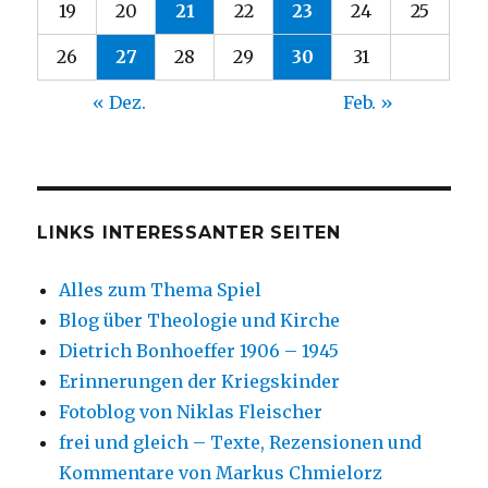
19
20
21
22
23
24
25
26
27
28
29
30
31
« Dez.
Feb. »
LINKS INTERESSANTER SEITEN
Alles zum Thema Spiel
Blog über Theologie und Kirche
Dietrich Bonhoeffer 1906 – 1945
Erinnerungen der Kriegskinder
Fotoblog von Niklas Fleischer
frei und gleich – Texte, Rezensionen und
Kommentare von Markus Chmielorz