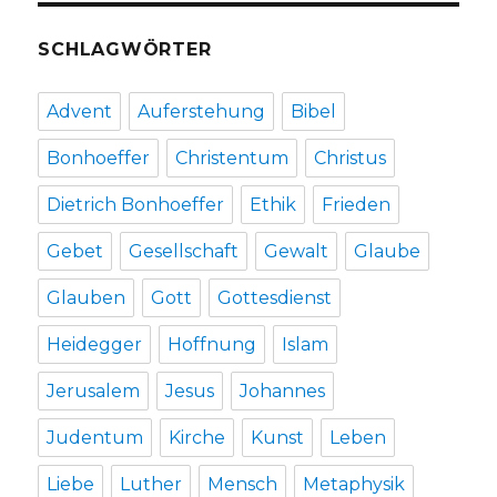
von
Wedemeyer,
SCHLAGWÖRTER
Wilhelm
Gräb
und
Advent
Auferstehung
Bibel
Bernhard
Lang,
Bonhoeffer
Christentum
Christus
Christoph
Fleischer,
Dietrich Bonhoeffer
Ethik
Frieden
Welver
2015
Gebet
Gesellschaft
Gewalt
Glaube
Glauben
Gott
Gottesdienst
Heidegger
Hoffnung
Islam
Jerusalem
Jesus
Johannes
Judentum
Kirche
Kunst
Leben
Liebe
Luther
Mensch
Metaphysik