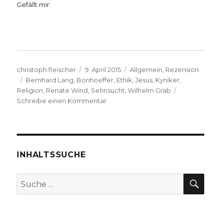
Gefällt mir:
Autor
Veröffentlicht
Kategorien
christoph.fleischer
9. April 2015
Allgemein
,
Rezension
Schlagwörter
am
Bernhard Lang
,
Bonhoeffer
,
Ethik
,
Jesus
,
Kyniker
,
Religion
,
Renate Wind
,
Sehnsucht
,
Wilhelm Gräb
zu
Schreibe einen Kommentar
Bücher
zum
Hören
und
Lesen,
INHALTSSUCHE
Sammelrezension
zu
SU
Suche
Dietrich
nach:
Bonhoeffer
und
Maria