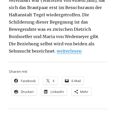
vereinbart war (Wartezeit von einem Jahr), hat
sich das Brautpaar erst im Besuchsraum der
Haftanstalt Tegel wiedergetroffen. Die
Schilderung dieser Begegnung ist das
Bewegendste was es zwischen Dietrich
Bonhoeffer und Maria von Wedemeyer gibt.
Die Beziehung selbst wird von beiden als
„Bücher zum Hören und Lese
Sehnsucht bezeichnet.
weiterlesen
Sharen mit:
Facebook
X
E-Mail
Drucken
LinkedIn
Mehr