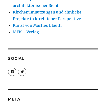
architektonischer Sicht
Kirchenumnutzungen und ähnliche
Projekte in kirchlicher Perspektive
Kunst von Marlies Blauth
MFK – Verlag
SOCIAL
Profil
Profil
von
von
christoph.fleischer1
ChristophFl
auf
auf
Facebook
Twitter
anzeigen
anzeigen
META