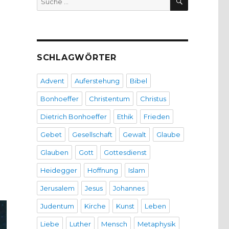
nach:
SCHLAGWÖRTER
Advent
Auferstehung
Bibel
Bonhoeffer
Christentum
Christus
Dietrich Bonhoeffer
Ethik
Frieden
Gebet
Gesellschaft
Gewalt
Glaube
Glauben
Gott
Gottesdienst
Heidegger
Hoffnung
Islam
Jerusalem
Jesus
Johannes
Judentum
Kirche
Kunst
Leben
Liebe
Luther
Mensch
Metaphysik