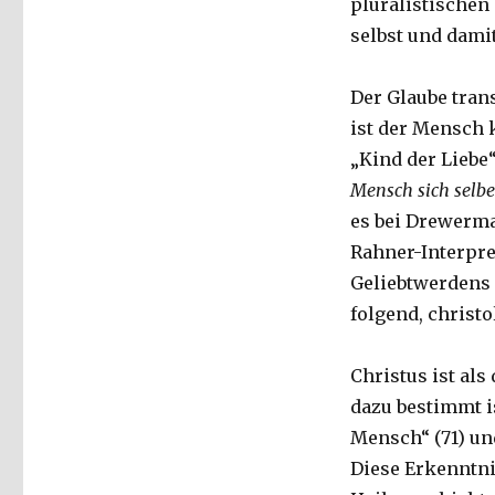
pluralistischen
selbst und dami
Der Glaube tran
ist der Mensch 
„Kind der Liebe“ 
Mensch sich selb
es bei Drewerma
Rahner-Interpre
Geliebtwerdens
folgend, christ
Christus ist als 
dazu bestimmt i
Mensch“ (71) und
Diese Erkenntnis