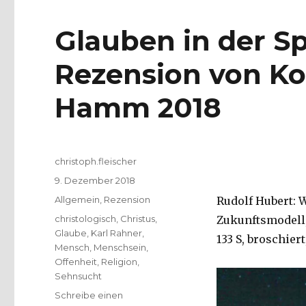
Glauben in der 
Rezension von Ko
Hamm 2018
Autor
christoph.fleischer
Veröffentlicht
9. Dezember 2018
am
Kategorien
Allgemein
,
Rezension
Rudolf Hubert: 
Schlagwörter
christologisch
,
Christus
,
Zukunftsmodell,
Glaube
,
Karl Rahner
,
133 S, broschiert,
Mensch
,
Menschsein
,
Offenheit
,
Religion
,
Sehnsucht
Schreibe einen