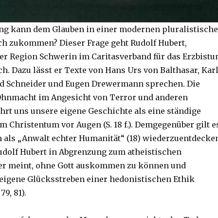
ng kann dem Glauben in einer modernen pluralistisch
ch zukommen? Dieser Frage geht Rudolf Hubert,
der Region Schwerin im Caritasverband für das Erzbist
h. Dazu lässt er Texte von Hans Urs von Balthasar, Kar
ld Schneider und Eugen Drewermann sprechen. Die
Ohnmacht im Angesicht von Terror und anderen
hrt uns unsere eigene Geschichte als eine ständige
 Christentum vor Augen (S. 18 f.). Demgegenüber gilt e
 als „Anwalt echter Humanität“ (18) wiederzuentdecke
udolf Hubert in Abgrenzung zum atheistischen
r meint, ohne Gott auskommen zu können und
 eigene Glücksstreben einer hedonistischen Ethik
79, 81).