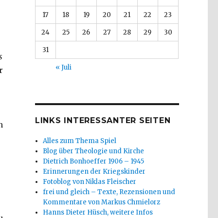
17
18
19
20
21
22
23
24
25
26
27
28
29
30
31
s
« Juli
r
LINKS INTERESSANTER SEITEN
n
Alles zum Thema Spiel
Blog über Theologie und Kirche
Dietrich Bonhoeffer 1906 – 1945
Erinnerungen der Kriegskinder
Fotoblog von Niklas Fleischer
frei und gleich – Texte, Rezensionen und
Kommentare von Markus Chmielorz
Hanns Dieter Hüsch, weitere Infos