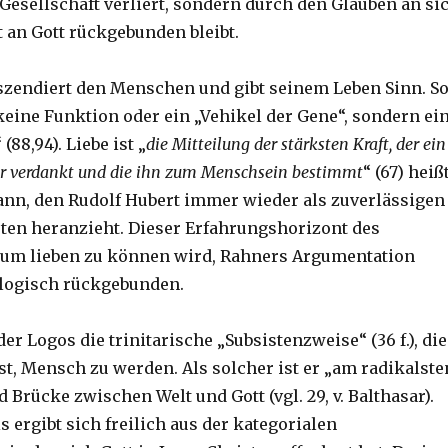
 Gesellschaft verliert, sondern durch den Glauben an si
t an Gott rückgebunden bleibt.
szendiert den Menschen und gibt seinem Leben Sinn. S
keine Funktion oder ein „Vehikel der Gene“, sondern ei
(88,94). Liebe ist „
die Mitteilung der stärksten Kraft, der ein
er verdankt und die ihn zum Menschsein bestimmt
“ (67) heiß
nn, den Rudolf Hubert immer wieder als zuverlässigen
ten heranzieht. Dieser Erfahrungshorizont des
 um lieben zu können wird, Rahners Argumentation
ologisch rückgebunden.
der Logos die trinitarische „Subsistenzweise“ (36 f.), die
st, Mensch zu werden. Als solcher ist er „am radikalste
 Brücke zwischen Welt und Gott (vgl. 29, v. Balthasar).
 ergibt sich freilich aus der kategorialen