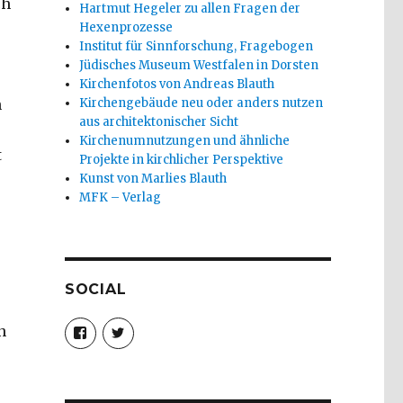
ch
Hartmut Hegeler zu allen Fragen der
Hexenprozesse
Institut für Sinnforschung, Fragebogen
Jüdisches Museum Westfalen in Dorsten
o
Kirchenfotos von Andreas Blauth
n
Kirchengebäude neu oder anders nutzen
aus architektonischer Sicht
Kirchenumnutzungen und ähnliche
t
Projekte in kirchlicher Perspektive
Kunst von Marlies Blauth
MFK – Verlag
SOCIAL
Profil
Profil
n
von
von
christoph.fleischer1
ChristophFl
auf
auf
Facebook
Twitter
anzeigen
anzeigen