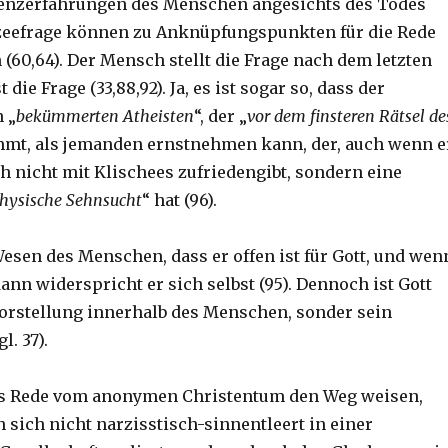
renzerfahrungen des Menschen angesichts des Todes
zeefrage können zu Anknüpfungspunkten für die Rede
(60,64). Der Mensch stellt die Frage nach dem letzten
t die Frage (33,88,92). Ja, es ist sogar so, dass der
 „
bekümmerten Atheisten
“, der „
vor dem finsteren Rätsel de
mmt, als jemanden ernstnehmen kann, der, auch wenn e
ch nicht mit Klischees zufriedengibt, sondern eine
physische Sehnsucht
“ hat (96).
esen des Menschen, dass er offen ist für Gott, und wen
dann widerspricht er sich selbst (95). Dennoch ist Gott
Vorstellung innerhalb des Menschen, sonder sein
l. 37).
s Rede vom anonymen Christentum den Weg weisen,
 sich nicht narzisstisch-sinnentleert in einer