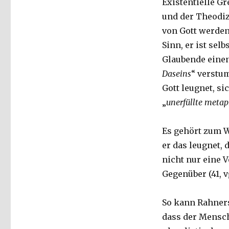
Existentielle G
und der Theodi
von Gott werden 
Sinn, er ist selbs
Glaubende einen
Daseins
“ verstu
Gott leugnet, si
„
unerfüllte meta
Es gehört zum W
er das leugnet, 
nicht nur eine 
Gegenüber (41, vg
So kann Rahner
dass der Mensch