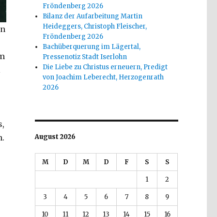
Fröndenberg 2026
Bilanz der Aufarbeitung Martin
Heideggers, Christoph Fleischer,
en
Fröndenberg 2026
Bachüberquerung im Lägertal,
um
Pressenotiz Stadt Iserlohn
Die Liebe zu Christus erneuern, Predigt
l
von Joachim Leberecht, Herzogenrath
2026
s,
n.
August 2026
M
D
M
D
F
S
S
1
2
3
4
5
6
7
8
9
10
11
12
13
14
15
16