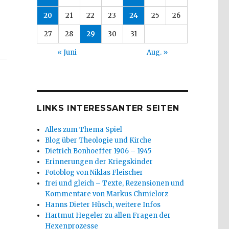
20
21
22
23
24
25
26
27
28
29
30
31
« Juni
Aug. »
LINKS INTERESSANTER SEITEN
Alles zum Thema Spiel
Blog über Theologie und Kirche
Dietrich Bonhoeffer 1906 – 1945
Erinnerungen der Kriegskinder
Fotoblog von Niklas Fleischer
frei und gleich – Texte, Rezensionen und
Kommentare von Markus Chmielorz
Hanns Dieter Hüsch, weitere Infos
Hartmut Hegeler zu allen Fragen der
Hexenprozesse