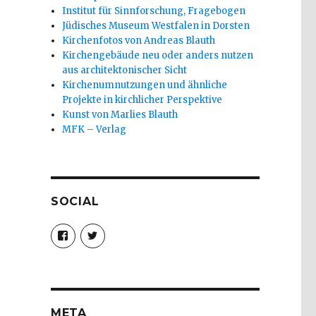
Institut für Sinnforschung, Fragebogen
Jüdisches Museum Westfalen in Dorsten
Kirchenfotos von Andreas Blauth
Kirchengebäude neu oder anders nutzen
aus architektonischer Sicht
Kirchenumnutzungen und ähnliche
Projekte in kirchlicher Perspektive
Kunst von Marlies Blauth
MFK – Verlag
SOCIAL
Profil
Profil
von
von
christoph.fleischer1
ChristophFl
auf
auf
Facebook
Twitter
anzeigen
anzeigen
META