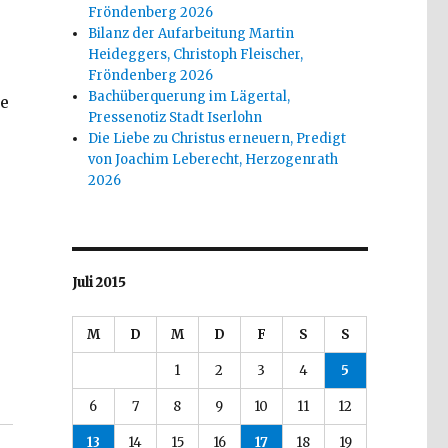
Fröndenberg 2026
Bilanz der Aufarbeitung Martin
Heideggers, Christoph Fleischer,
Fröndenberg 2026
Bachüberquerung im Lägertal,
ie
Pressenotiz Stadt Iserlohn
Die Liebe zu Christus erneuern, Predigt
von Joachim Leberecht, Herzogenrath
2026
Juli 2015
M
D
M
D
F
S
S
1
2
3
4
5
6
7
8
9
10
11
12
13
14
15
16
17
18
19