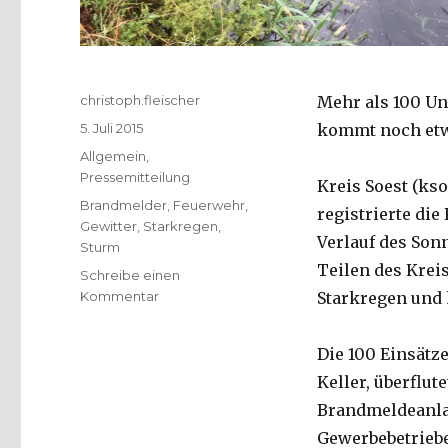
Autor
christoph.fleischer
Mehr als 100 Un
Veröffentlicht
5. Juli 2015
kommt noch et
am
Kategorien
Allgemein
,
Pressemitteilung
Kreis Soest (kso
Schlagwörter
Brandmelder
,
Feuerwehr
,
registrierte die
Gewitter
,
Starkregen
,
Verlauf des Sonn
Sturm
Teilen des Kreis
Schreibe einen
zu
Kommentar
Starkregen und 
Blitz,
Donner,
Die 100 Einsätze
Starkregen
und
Keller, überflu
heftige
Brandmeldeanlag
Windböen
Gewerbebetriebe
hinterließen