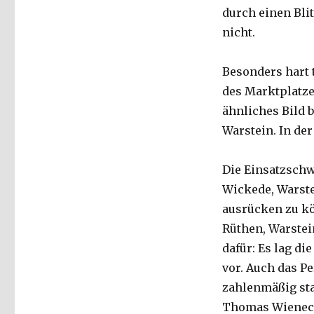
Spuren,
durch einen Blit
Pressebeitrag
nicht.
vom
5.
Juli
Besonders hart 
2015
des Marktplatze
ähnliches Bild 
Warstein. In der
Die Einsatzschw
Wickede, Warste
ausrücken zu k
Rüthen, Warstei
dafür: Es lag di
vor. Auch das P
zahlenmäßig sta
Thomas Wienec