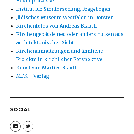
Hexenprozesse
Institut für Sinnforschung, Fragebogen
Jüdisches Museum Westfalen in Dorsten
Kirchenfotos von Andreas Blauth
Kirchengebäude neu oder anders nutzen aus
architektonischer Sicht
Kirchenumnutzungen und ähnliche
Projekte in kirchlicher Perspektive
Kunst von Marlies Blauth
MFK – Verlag
SOCIAL
Profil
Profil
von
von
christoph.fleischer1
ChristophFl