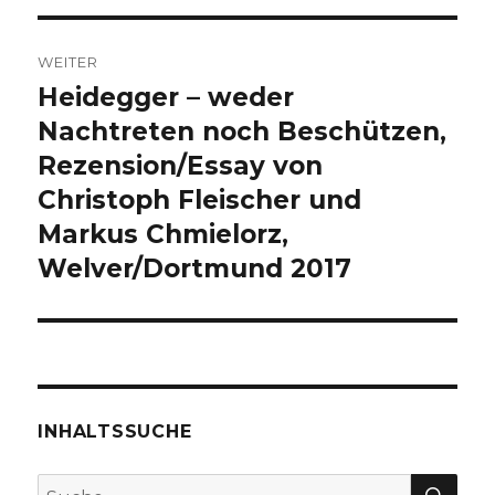
WEITER
Heidegger – weder
Nächster
Beitrag:
Nachtreten noch Beschützen,
Rezension/Essay von
Christoph Fleischer und
Markus Chmielorz,
Welver/Dortmund 2017
INHALTSSUCHE
SU
Suche