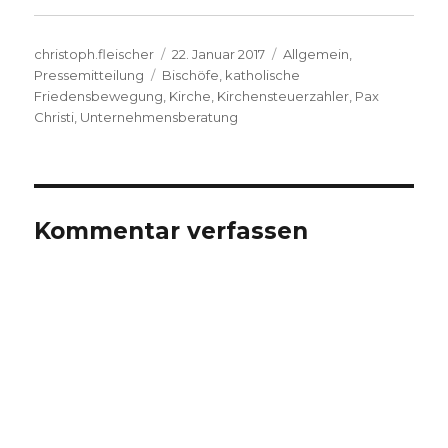
Autor
Veröffentlicht
Kategorien
christoph.fleischer
22. Januar 2017
Allgemein
,
Schlagwörter
am
Pressemitteilung
Bischöfe
,
katholische
Friedensbewegung
,
Kirche
,
Kirchensteuerzahler
,
Pax
Christi
,
Unternehmensberatung
Kommentar verfassen