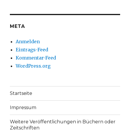
auf
auf
Facebook
Twitter
anzeigen
anzeigen
META
Anmelden
Eintrags-Feed
Kommentar-Feed
WordPress.org
Startseite
Impressum
Weitere Veröffentlichungen in Büchern oder
Zeitschriften