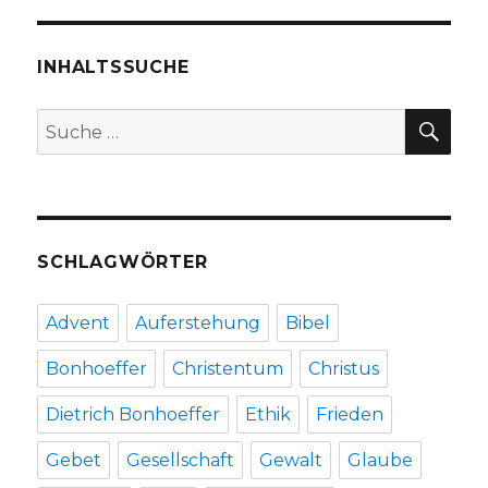
Römer
15,
4-
INHALTSSUCHE
13,
Christoph
SU
Suche
Fleischer,
nach:
Welver
2017
SCHLAGWÖRTER
Advent
Auferstehung
Bibel
Bonhoeffer
Christentum
Christus
Dietrich Bonhoeffer
Ethik
Frieden
Gebet
Gesellschaft
Gewalt
Glaube