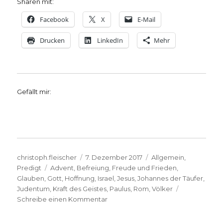
Sharen mit:
Facebook
X
E-Mail
Drucken
LinkedIn
Mehr
Gefällt mir:
Autor
Veröffentlicht
Kategorien
christoph.fleischer
7. Dezember 2017
Allgemein
,
Schlagwörter
am
Predigt
Advent
,
Befreiung
,
Freude und Frieden
,
Glauben
,
Gott
,
Hoffnung
,
Israel
,
Jesus
,
Johannes der Täufer
,
Judentum
,
Kraft des Geistes
,
Paulus
,
Rom
,
Völker
zu
Schreibe einen Kommentar
Predigt
über