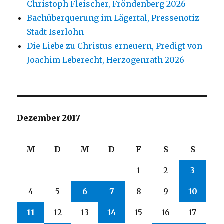
Christoph Fleischer, Fröndenberg 2026
Bachüberquerung im Lägertal, Pressenotiz
Stadt Iserlohn
Die Liebe zu Christus erneuern, Predigt von
Joachim Leberecht, Herzogenrath 2026
Dezember 2017
M
D
M
D
F
S
S
1
2
3
4
5
6
7
8
9
10
11
12
13
14
15
16
17