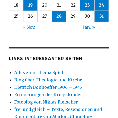
18
19
20
21
22
23
24
25
26
27
28
29
30
31
« Nov.
Jan. »
LINKS INTERESSANTER SEITEN
Alles zum Thema Spiel
Blog über Theologie und Kirche
Dietrich Bonhoeffer 1906 – 1945
Erinnerungen der Kriegskinder
Fotoblog von Niklas Fleischer
frei und gleich – Texte, Rezensionen und
Kommentare von Markus Chmielorz