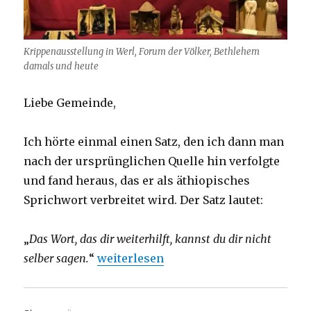
Krippenausstellung in Werl, Forum der Völker, Bethlehem
damals und heute
Liebe Gemeinde,
Ich hörte einmal einen Satz, den ich dann man
nach der ursprünglichen Quelle hin verfolgte
und fand heraus, das er als äthiopisches
Sprichwort verbreitet wird. Der Satz lautet:
„
Das Wort, das dir weiterhilft, kannst du dir nicht
„Predigt über Römer 15, 4-13, Christop
selber sagen.
“
weiterlesen