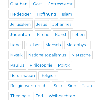
Glauben
Gott
Gottesdienst
Heidegger
Hoffnung
Islam
Jerusalem
Jesus
Johannes
Judentum
Kirche
Kunst
Leben
Liebe
Luther
Mensch
Metaphysik
Mystik
Nationalsozialismus
Nietzsche
Paulus
Philosophie
Politik
Reformation
Religion
Religionsunterricht
Sein
Sinn
Taufe
Theologie
Tod
Weihnachten