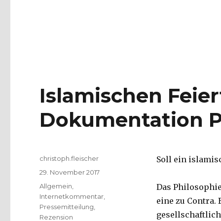
Islamischen Feie
Dokumentation P
Autor
christoph.fleischer
Soll ein islami
Veröffentlicht
29. November 2017
am
Kategorien
Allgemein
,
Das Philosophie
Internetkommentar
,
eine zu Contra.
Pressemitteilung
,
gesellschaftlich
Rezension