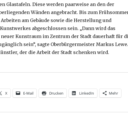
n Glastafeln. Diese werden paarweise an den der
berliegenden Wänden angebracht. Bis zum Frühsomme
 Arbeiten am Gebäude sowie die Herstellung und
s Kunstwerkes abgeschlossen sein. „Dann wird das
neuer Kunstraum im Zentrum der Stadt dauerhaft für d
zugänglich sein“, sagte Oberbürgermeister Markus Lewe
nstler, der die Arbeit der Stadt schenken wird.
Pendel von Gerhard Richter, Pressemeldung, Münster 2
X
E-Mail
Drucken
LinkedIn
Mehr