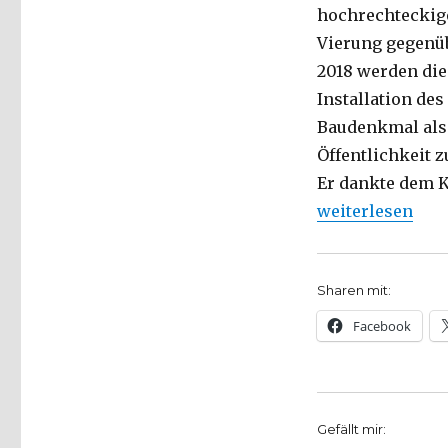
hochrechteckige
Vierung gegenü
2018 werden die
Installation de
Baudenkmal als 
Öffentlichkeit 
Er dankte dem Kü
„Foucaultsches 
weiterlesen
Sharen mit:
Facebook
Gefällt mir: