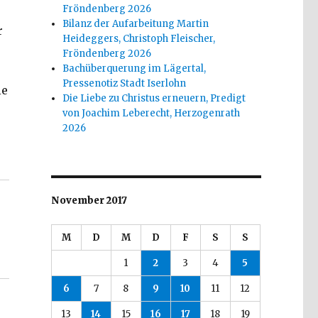
Fröndenberg 2026
Bilanz der Aufarbeitung Martin
r
Heideggers, Christoph Fleischer,
Fröndenberg 2026
Bachüberquerung im Lägertal,
Pressenotiz Stadt Iserlohn
ie
Die Liebe zu Christus erneuern, Predigt
.
von Joachim Leberecht, Herzogenrath
2026
017“
November 2017
M
D
M
D
F
S
S
1
2
3
4
5
6
7
8
9
10
11
12
13
14
15
16
17
18
19