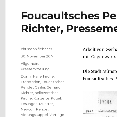
Foucaultsches Pe
Richter, Pressem
Autor
christoph.fleischer
Arbeit von Gerh
Veröffentlicht
30. November 2017
mit Gegenwarts
am
Kategorien
Allgemein
,
Pressemitteilung
Die Stadt Münst
Schlagwörter
Dominikanerkirche
,
Foucaultsches P
Erdrotation
,
Foucaltsches
Pendel
,
Galilei
,
Gerhard
Richter
,
heliozentrisch
,
Kirche
,
Konzerte
,
Kugel
,
Lesungen
,
Münster
,
Newton
,
Pendel
,
Vierungskuppel
,
Vorträge