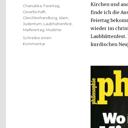
Kirchen und and
Schlagwörter
Chanukka
,
Feiertag
,
Gesellschaft
,
finde ich die A
Gleichbehandlung
,
Islam
,
Feiertag bekomm
Judentum
,
Laubhüttenfest
,
wieder im chris
Maifeiertag
,
Muslime
Laubhüttenfest.
Schreibe einen
zu
Kommentar
kurdischen Neuj
Islamischen
Feiertag
einführen?
Dokumentation
PhiloMag
1/2018