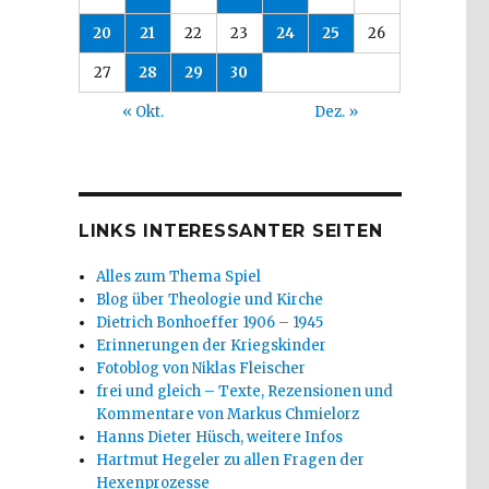
20
21
22
23
24
25
26
27
28
29
30
« Okt.
Dez. »
LINKS INTERESSANTER SEITEN
Alles zum Thema Spiel
Blog über Theologie und Kirche
Dietrich Bonhoeffer 1906 – 1945
Erinnerungen der Kriegskinder
Fotoblog von Niklas Fleischer
frei und gleich – Texte, Rezensionen und
Kommentare von Markus Chmielorz
Hanns Dieter Hüsch, weitere Infos
Hartmut Hegeler zu allen Fragen der
Hexenprozesse