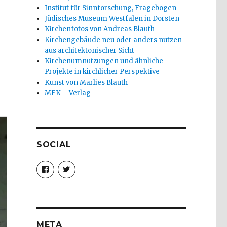
Institut für Sinnforschung, Fragebogen
Jüdisches Museum Westfalen in Dorsten
Kirchenfotos von Andreas Blauth
Kirchengebäude neu oder anders nutzen
aus architektonischer Sicht
Kirchenumnutzungen und ähnliche
Projekte in kirchlicher Perspektive
Kunst von Marlies Blauth
MFK – Verlag
SOCIAL
Profil
Profil
von
von
christoph.fleischer1
ChristophFl
auf
auf
Facebook
Twitter
anzeigen
anzeigen
META