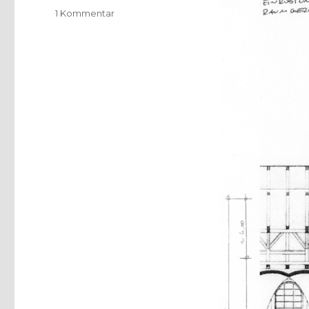
zu
1 Kommentar
Foucaultsches
Pendel
von
Gerhard
Richter,
Pressemeldung,
Münster
2017