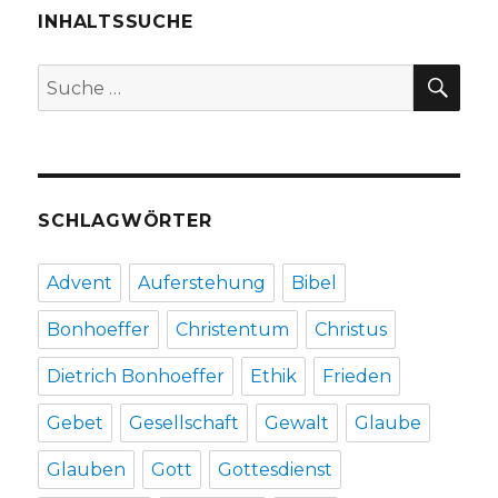
Christoph
INHALTSSUCHE
Fleischer,
Welver
SU
Suche
2018
nach:
SCHLAGWÖRTER
Advent
Auferstehung
Bibel
Bonhoeffer
Christentum
Christus
Dietrich Bonhoeffer
Ethik
Frieden
Gebet
Gesellschaft
Gewalt
Glaube
Glauben
Gott
Gottesdienst