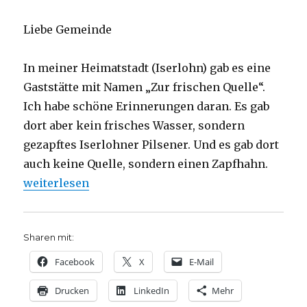
Liebe Gemeinde
In meiner Heimatstadt (Iserlohn) gab es eine
Gaststätte mit Namen „Zur frischen Quelle“.
Ich habe schöne Erinnerungen daran. Es gab
dort aber kein frisches Wasser, sondern
gezapftes Iserlohner Pilsener. Und es gab dort
auch keine Quelle, sondern einen Zapfhahn.
„Predigtentwurf zur Jahreslosung 2018, Christoph 
weiterlesen
Sharen mit:
Facebook
X
E-Mail
Drucken
LinkedIn
Mehr