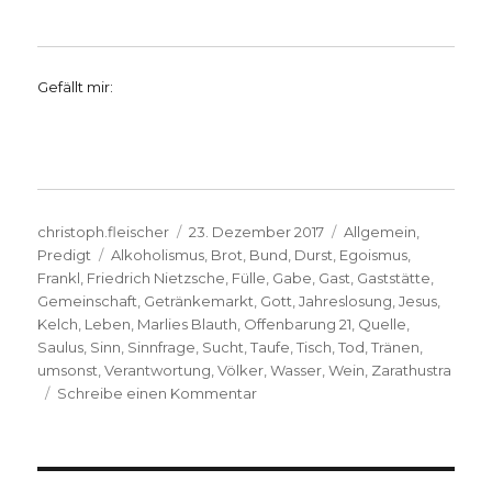
Gefällt mir:
Autor
Veröffentlicht
Kategorien
christoph.fleischer
23. Dezember 2017
Allgemein
,
Schlagwörter
am
Predigt
Alkoholismus
,
Brot
,
Bund
,
Durst
,
Egoismus
,
Frankl
,
Friedrich Nietzsche
,
Fülle
,
Gabe
,
Gast
,
Gaststätte
,
Gemeinschaft
,
Getränkemarkt
,
Gott
,
Jahreslosung
,
Jesus
,
Kelch
,
Leben
,
Marlies Blauth
,
Offenbarung 21
,
Quelle
,
Saulus
,
Sinn
,
Sinnfrage
,
Sucht
,
Taufe
,
Tisch
,
Tod
,
Tränen
,
umsonst
,
Verantwortung
,
Völker
,
Wasser
,
Wein
,
Zarathustra
zu
Schreibe einen Kommentar
Predigtentwurf
zur
Jahreslosung
2018,