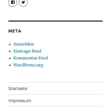
Profil
Profil
von
von
christoph.fleischer1
ChristophFl
auf
auf
Facebook
Twitter
anzeigen
anzeigen
META
Anmelden
Eintrags-Feed
Kommentar-Feed
WordPress.org
Startseite
Impressum