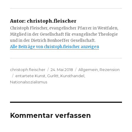
Autor:
christoph.fleischer
Christoph Fleischer, evangelischer Pfarrer in Westfalen,
Mitglied in der Gesellschaft für evangelische Theologie
und in der Dietrich Bonhoeffer Gesellschaft.
Alle Beiträge von christoph.fleischer anzeigen
Autor
Veröffentlicht
Kategorien
christoph.fleischer
24. Mai 2018
Allgemein
,
Rezension
Schlagwörter
am
entartete Kunst
,
Gurlitt
,
Kunsthandel
,
Nationalsozialismus
Kommentar verfassen