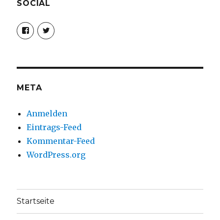
SOCIAL
Profil
Profil
von
von
christoph.fleischer1
ChristophFl
auf
auf
Facebook
Twitter
anzeigen
anzeigen
META
Anmelden
Eintrags-Feed
Kommentar-Feed
WordPress.org
Startseite