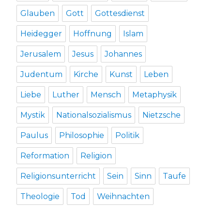
Glauben
Gott
Gottesdienst
Heidegger
Hoffnung
Islam
Jerusalem
Jesus
Johannes
Judentum
Kirche
Kunst
Leben
Liebe
Luther
Mensch
Metaphysik
Mystik
Nationalsozialismus
Nietzsche
Paulus
Philosophie
Politik
Reformation
Religion
Religionsunterricht
Sein
Sinn
Taufe
Theologie
Tod
Weihnachten