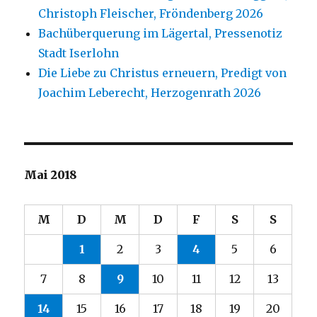
Christoph Fleischer, Fröndenberg 2026
Bachüberquerung im Lägertal, Pressenotiz
Stadt Iserlohn
Die Liebe zu Christus erneuern, Predigt von
Joachim Leberecht, Herzogenrath 2026
Mai 2018
M
D
M
D
F
S
S
1
2
3
4
5
6
7
8
9
10
11
12
13
14
15
16
17
18
19
20