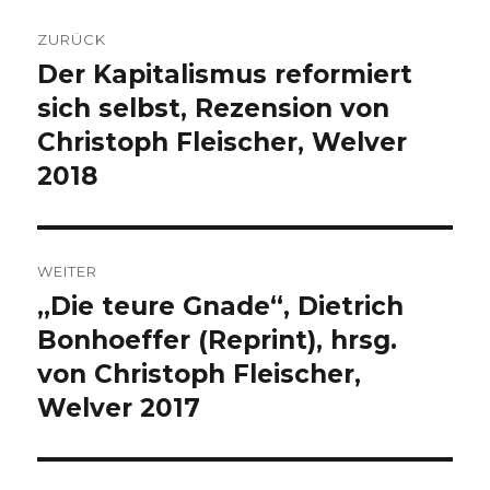
Beitragsnavigation
ZURÜCK
Der Kapitalismus reformiert
Vorheriger
Beitrag:
sich selbst, Rezension von
Christoph Fleischer, Welver
2018
WEITER
„Die teure Gnade“, Dietrich
Nächster
Beitrag:
Bonhoeffer (Reprint), hrsg.
von Christoph Fleischer,
Welver 2017