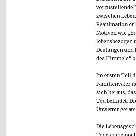
vorzustellende
zwischen Leben 
Reanimation erl
Motiven wie „Er
lebensbezogen u
Deutungen und B
des Himmels“ od
Im ersten Teil 
Familienvater i
sich heraus, da
Tod befindet. Di
Unwetter gerate
Die Lebensgesch
Todesnähe noch 