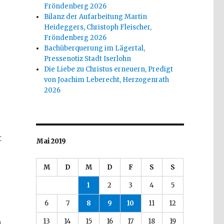
Fröndenberg 2026
Bilanz der Aufarbeitung Martin
Heideggers, Christoph Fleischer,
Fröndenberg 2026
Bachüberquerung im Lägertal,
Pressenotiz Stadt Iserlohn
Die Liebe zu Christus erneuern, Predigt
von Joachim Leberecht, Herzogenrath
2026
t
Mai 2019
M
D
M
D
F
S
S
1
2
3
4
5
6
7
8
9
10
11
12
13
14
15
16
17
18
19
n