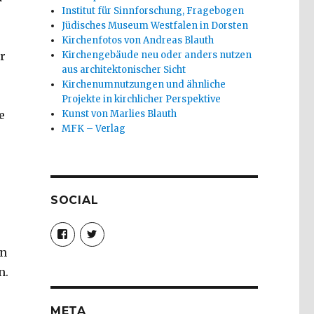
Institut für Sinnforschung, Fragebogen
Jüdisches Museum Westfalen in Dorsten
Kirchenfotos von Andreas Blauth
Kirchengebäude neu oder anders nutzen
r
aus architektonischer Sicht
Kirchenumnutzungen und ähnliche
Projekte in kirchlicher Perspektive
Kunst von Marlies Blauth
e
MFK – Verlag
SOCIAL
Profil
Profil
von
von
christoph.fleischer1
ChristophFl
on
auf
auf
n.
Facebook
Twitter
anzeigen
anzeigen
META