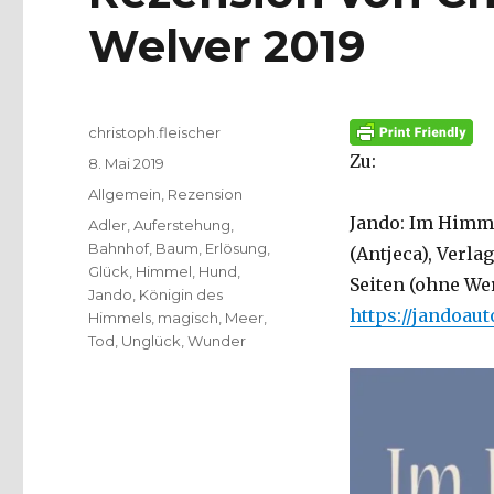
Welver 2019
Autor
christoph.fleischer
Zu:
Veröffentlicht
8. Mai 2019
am
Kategorien
Allgemein
,
Rezension
Jando: Im Himme
Schlagwörter
Adler
,
Auferstehung
,
Bahnhof
,
Baum
,
Erlösung
,
(Antjeca), Verl
Glück
,
Himmel
,
Hund
,
Seiten (ohne Wer
Jando
,
Königin des
https://jandoau
Himmels
,
magisch
,
Meer
,
Tod
,
Unglück
,
Wunder