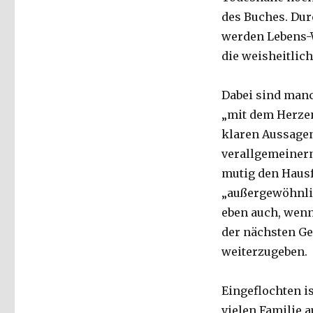
des Buches. Dur
werden Lebens-W
die weisheitlich
Dabei sind man
„mit dem Herzen
klaren Aussagen
verallgemeinern
mutig den Hausf
„außergewöhnlic
eben auch, wenn
der nächsten Ge
weiterzugeben.
Eingeflochten is
vielen Familie 