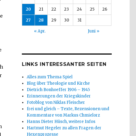
20
21
22
23
24
25
26
te
27
28
29
30
31
« Apr.
Juni »
e
LINKS INTERESSANTER SEITEN
ch
r
Alles zum Thema Spiel
Blog über Theologie und Kirche
Dietrich Bonhoeffer 1906 – 1945
Erinnerungen der Kriegskinder
Fotoblog von Niklas Fleischer
frei und gleich – Texte, Rezensionen und
Kommentare von Markus Chmielorz
Hanns Dieter Hüsch, weitere Infos
n
Hartmut Hegeler zu allen Fragen der
Hexenprozesse
d