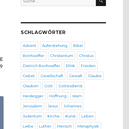
nach:
SCHLAGWÖRTER
Advent
Auferstehung
Bibel
Bonhoeffer
Christentum
Christus
ng
79
Dietrich Bonhoeffer
Ethik
Frieden
Gebet
Gesellschaft
Gewalt
Glaube
Glauben
Gott
Gottesdienst
Heidegger
Hoffnung
Islam
Jerusalem
Jesus
Johannes
Judentum
Kirche
Kunst
Leben
Liebe
Luther
Mensch
Metaphysik