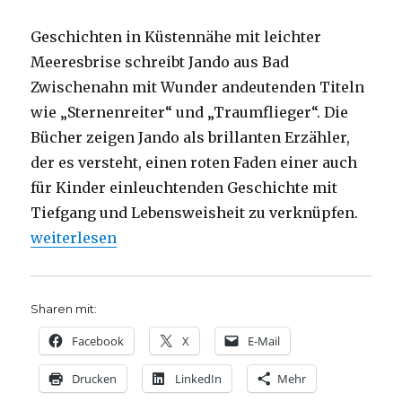
Geschichten in Küstennähe mit leichter
Meeresbrise schreibt Jando aus Bad
Zwischenahn mit Wunder andeutenden Titeln
wie „Sternenreiter“ und „Traumflieger“. Die
Bücher zeigen Jando als brillanten Erzähler,
der es versteht, einen roten Faden einer auch
für Kinder einleuchtenden Geschichte mit
Tiefgang und Lebensweisheit zu verknüpfen.
„Ein Leben voller Glück und Wunder, Rezension von
weiterlesen
Sharen mit:
Facebook
X
E-Mail
Drucken
LinkedIn
Mehr