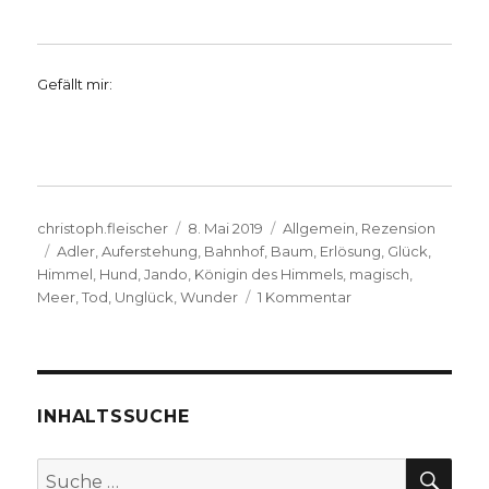
Gefällt mir:
Autor
Veröffentlicht
Kategorien
christoph.fleischer
8. Mai 2019
Allgemein
,
Rezension
Schlagwörter
am
Adler
,
Auferstehung
,
Bahnhof
,
Baum
,
Erlösung
,
Glück
,
Himmel
,
Hund
,
Jando
,
Königin des Himmels
,
magisch
,
zu
Meer
,
Tod
,
Unglück
,
Wunder
1 Kommentar
Ein
Leben
voller
Glück
und
INHALTSSUCHE
Wunder,
Rezension
SU
Suche
von