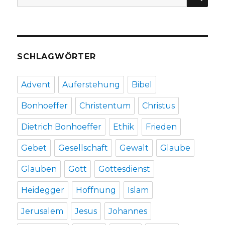
nach:
Christoph
Fleischer,
Welver
2019
SCHLAGWÖRTER
Advent
Auferstehung
Bibel
Bonhoeffer
Christentum
Christus
Dietrich Bonhoeffer
Ethik
Frieden
Gebet
Gesellschaft
Gewalt
Glaube
Glauben
Gott
Gottesdienst
Heidegger
Hoffnung
Islam
Jerusalem
Jesus
Johannes