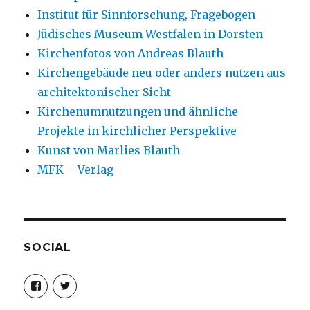
Institut für Sinnforschung, Fragebogen
Jüdisches Museum Westfalen in Dorsten
Kirchenfotos von Andreas Blauth
Kirchengebäude neu oder anders nutzen aus
architektonischer Sicht
Kirchenumnutzungen und ähnliche
Projekte in kirchlicher Perspektive
Kunst von Marlies Blauth
MFK – Verlag
SOCIAL
Profil
Profil
von
von
christoph.fleischer1
ChristophFl