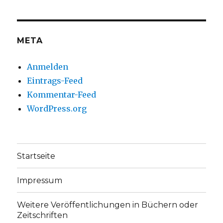
auf
auf
Facebook
Twitter
anzeigen
anzeigen
META
Anmelden
Eintrags-Feed
Kommentar-Feed
WordPress.org
Startseite
Impressum
Weitere Veröffentlichungen in Büchern oder
Zeitschriften