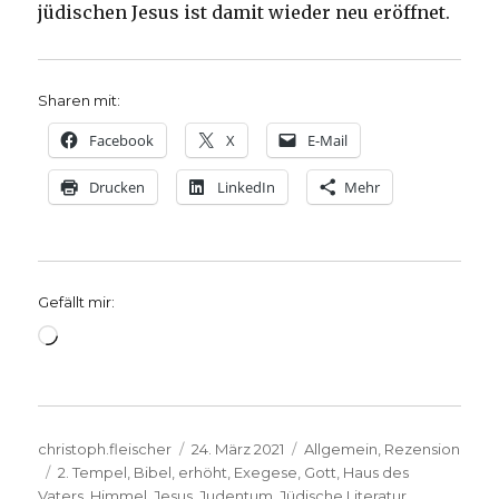
jüdischen Jesus ist damit wieder neu eröffnet.
Sharen mit:
Facebook
X
E-Mail
Drucken
LinkedIn
Mehr
Gefällt mir:
Wird
geladen …
Autor
Veröffentlicht
Kategorien
christoph.fleischer
24. März 2021
Allgemein
,
Rezension
Schlagwörter
am
2. Tempel
,
Bibel
,
erhöht
,
Exegese
,
Gott
,
Haus des
Vaters
,
Himmel
,
Jesus
,
Judentum
,
Jüdische Literatur
,