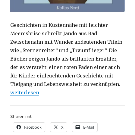
Geschichten in Küstennähe mit leichter
Meeresbrise schreibt Jando aus Bad
Zwischenahn mit Wunder andeutenden Titeln
wie „Sternenreiter“ und „Traumflieger“. Die
Bücher zeigen Jando als brillanten Erzähler,
der es versteht, einen roten Faden einer auch
für Kinder einleuchtenden Geschichte mit
Tiefgang und Lebensweisheit zu verknüpfen.
„Ein Leben voller Glück und Wunder, Rezension von
weiterlesen
Sharen mit:
Facebook
X
E-Mail