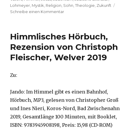
Lohmeyer
,
Mystik
,
Religion
,
Sohn
,
Theologie
,
Zukunft
zu
Schreibe einen Kommentar
Wie
im
Himmel,
Himmlisches Hörbuch,
so
auf
Rezension von Christoph
Erden,
Fleischer, Welver 2019
Rezension
von
Christoph
Fleischer,
Zu:
Welver
2021
Jando: Im Himmel gibt es einen Bahnhof,
Hörbuch, MP3, gelesen von Christopher Groß
und Ines Nieri, Koros-Nord, Bad Zwischenahn
2019, Gesamtlänge 100 Minuten, mit Booklet,
ISBN: 9783945908198, Preis: 15,98 (CD-ROM)