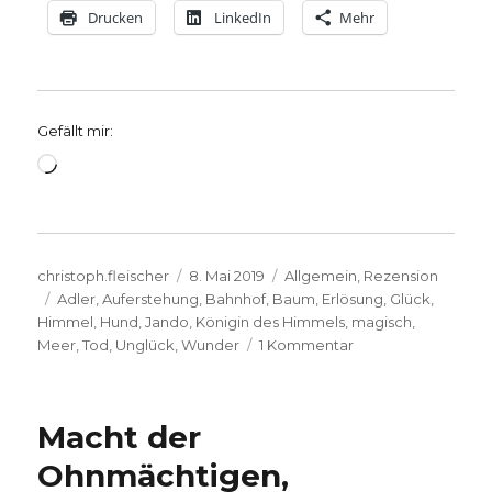
Drucken
LinkedIn
Mehr
Gefällt mir:
Wird
geladen …
Autor
Veröffentlicht
Kategorien
christoph.fleischer
8. Mai 2019
Allgemein
,
Rezension
Schlagwörter
am
Adler
,
Auferstehung
,
Bahnhof
,
Baum
,
Erlösung
,
Glück
,
Himmel
,
Hund
,
Jando
,
Königin des Himmels
,
magisch
,
zu
Meer
,
Tod
,
Unglück
,
Wunder
1 Kommentar
Ein
Leben
voller
Macht der
Glück
und
Ohnmächtigen,
Wunder,