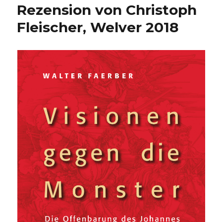
Rezension von Christoph
Rezension
von
Fleischer, Welver 2018
Christoph
Fleischer,
Welver
2019