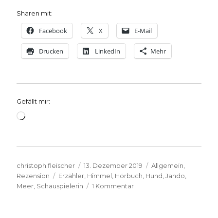
Sharen mit:
Facebook
X
E-Mail
Drucken
LinkedIn
Mehr
Gefällt mir:
Wird
geladen …
Autor
Veröffentlicht
Kategorien
christoph.fleischer
13. Dezember 2019
Allgemein
,
Schlagwörter
am
Rezension
Erzähler
,
Himmel
,
Hörbuch
,
Hund
,
Jando
,
zu
Meer
,
Schauspielerin
1 Kommentar
Himmlisches
Hörbuch,
Rezension