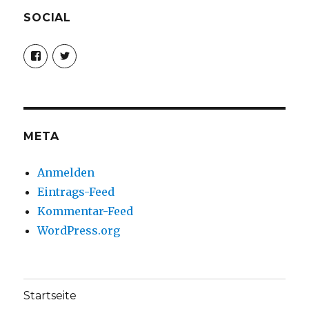
SOCIAL
Profil
Profil
von
von
christoph.fleischer1
ChristophFl
auf
auf
Facebook
Twitter
anzeigen
anzeigen
META
Anmelden
Eintrags-Feed
Kommentar-Feed
WordPress.org
Startseite