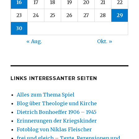
16
17
18
19
20
21
22
23
24
25
26
27
28
29
30
« Aug.
Okt. »
LINKS INTERESSANTER SEITEN
Alles zum Thema Spiel
Blog über Theologie und Kirche
Dietrich Bonhoeffer 1906 – 1945
Erinnerungen der Kriegskinder
Fotoblog von Niklas Fleischer
frei und gleich – Texte, Rezensionen und