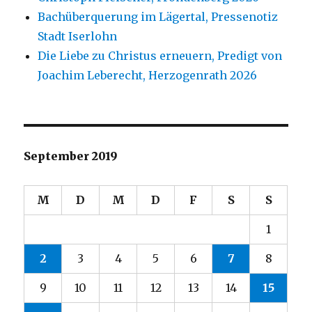
Bachüberquerung im Lägertal, Pressenotiz
Stadt Iserlohn
Die Liebe zu Christus erneuern, Predigt von
Joachim Leberecht, Herzogenrath 2026
September 2019
M
D
M
D
F
S
S
1
2
3
4
5
6
7
8
9
10
11
12
13
14
15