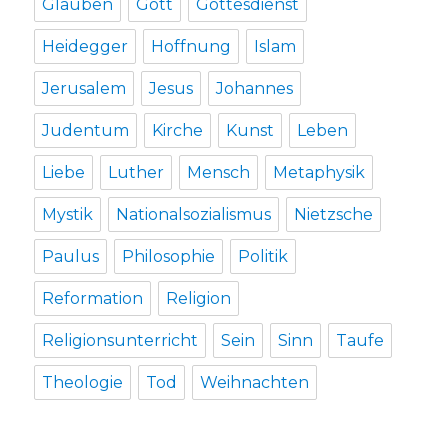
Glauben
Gott
Gottesdienst
Heidegger
Hoffnung
Islam
Jerusalem
Jesus
Johannes
Judentum
Kirche
Kunst
Leben
Liebe
Luther
Mensch
Metaphysik
Mystik
Nationalsozialismus
Nietzsche
Paulus
Philosophie
Politik
Reformation
Religion
Religionsunterricht
Sein
Sinn
Taufe
Theologie
Tod
Weihnachten