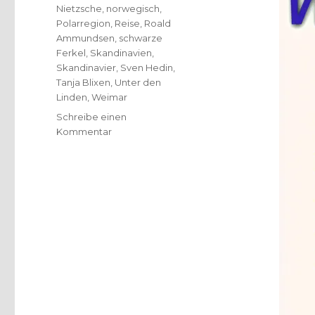
Nietzsche
,
norwegisch
,
Polarregion
,
Reise
,
Roald
Ammundsen
,
schwarze
Ferkel
,
Skandinavien
,
Skandinavier
,
Sven Hedin
,
Tanja Blixen
,
Unter den
Linden
,
Weimar
Schreibe einen
zu
Kommentar
Edvard
Munchs
Nietzsche,
Rezension
von
Christoph
Fleischer,
Welver
2019