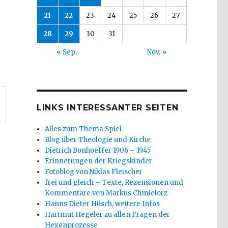
21
22
23
24
25
26
27
28
29
30
31
« Sep.
Nov. »
LINKS INTERESSANTER SEITEN
Alles zum Thema Spiel
Blog über Theologie und Kirche
Dietrich Bonhoeffer 1906 – 1945
Erinnerungen der Kriegskinder
Fotoblog von Niklas Fleischer
frei und gleich – Texte, Rezensionen und
Kommentare von Markus Chmielorz
Hanns Dieter Hüsch, weitere Infos
Hartmut Hegeler zu allen Fragen der
Hexenprozesse