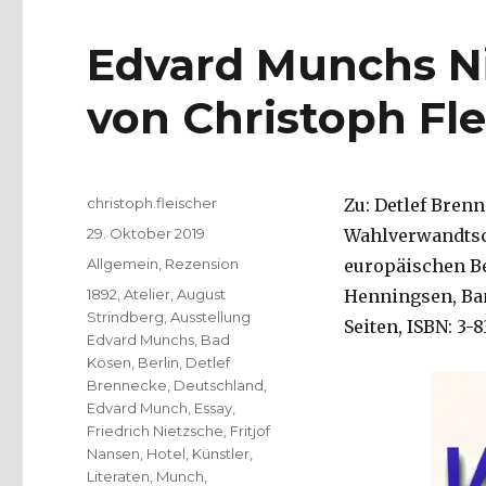
Edvard Munchs Ni
von Christoph Fle
Autor
christoph.fleischer
Zu: Detlef Bren
Veröffentlicht
29. Oktober 2019
Wahlverwandtsch
am
Kategorien
Allgemein
,
Rezension
europäischen B
Schlagwörter
1892
,
Atelier
,
August
Henningsen, Ban
Strindberg
,
Ausstellung
Seiten, ISBN: 3-
Edvard Munchs
,
Bad
Kösen
,
Berlin
,
Detlef
Brennecke
,
Deutschland
,
Edvard Munch
,
Essay
,
Friedrich Nietzsche
,
Fritjof
Nansen
,
Hotel
,
Künstler
,
Literaten
,
Munch
,