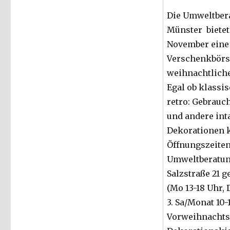
2019
Die Umweltbera
Münster bietet
November eine
Verschenkbörs
weihnachtliche
Egal ob klassis
retro: Gebrau
und andere int
Dekorationen 
Öffnungszeiten
Umweltberatung
Salzstraße 21 
(Mo 13-18 Uhr, 
3. Sa/Monat 10-
Vorweihnachtsz