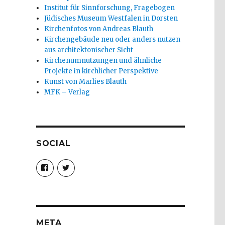
Institut für Sinnforschung, Fragebogen
Jüdisches Museum Westfalen in Dorsten
Kirchenfotos von Andreas Blauth
Kirchengebäude neu oder anders nutzen
aus architektonischer Sicht
Kirchenumnutzungen und ähnliche
Projekte in kirchlicher Perspektive
Kunst von Marlies Blauth
MFK – Verlag
SOCIAL
Profil
Profil
von
von
christoph.fleischer1
ChristophFl
auf
auf
Facebook
Twitter
anzeigen
anzeigen
META