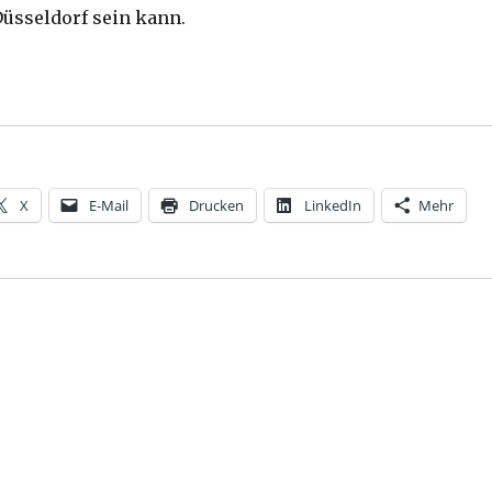
Düsseldorf sein kann.
Nietzsche, Rezension von Christoph Fleischer, Welver
X
E-Mail
Drucken
LinkedIn
Mehr