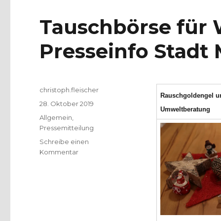
Tauschbörse für
Presseinfo Stadt
Autor
christoph.fleischer
Rauschgoldengel un
Veröffentlicht
28. Oktober 2019
Umweltberatung
am
Kategorien
Allgemein
,
Pressemitteilung
Schreibe einen
zu
Kommentar
Tauschbörse
für
Weihnachtsschmuck.
Presseinfo
Stadt
Münster