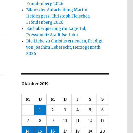
Fröndenberg 2026
Bilanz der Aufarbeitung Martin
Heideggers, Christoph Fleischer,
 2019“
Fröndenberg 2026
Bachüberquerung im Lägertal,
Pressenotiz Stadt Iserlohn
Die Liebe zu Christus erneuern, Predigt
von Joachim Leberecht, Herzogenrath
2026
Oktober 2019
M
D
M
D
F
S
S
1
2
3
4
5
6
7
8
9
10
11
12
13
14
15
16
17
18
19
20