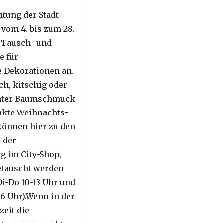
tung der Stadt
 vom 4. bis zum 28.
 Tausch- und
e für
 Dekorationen an.
ch, kitschig oder
chter Baumschmuck
akte Weihnachts-
können hier zu den
 der
 im City-Shop,
getauscht werden
Di-Do 10-13 Uhr und
16 Uhr).Wenn in der
eit die