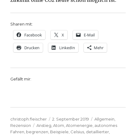
Zukunft ohne CO2 heute schon möglich ist.
Sharen mit:
Facebook
X
E-Mail
Drucken
LinkedIn
Mehr
Gefällt mir:
Autor
Veröffentlicht
Kategorien
christoph.fleischer
2. September 2019
Allgemein
,
Schlagwörter
am
Rezension
Anstieg
,
Atom
,
Atomenergie
,
autonomes
Fahren
,
begrenzen
,
Beispiele
,
Celsius
,
detaillierter
,