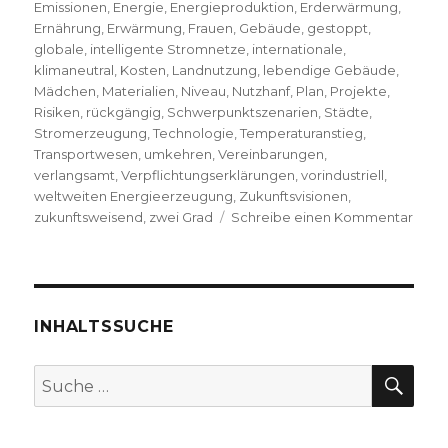
Emissionen
,
Energie
,
Energieproduktion
,
Erderwärmung
,
Ernährung
,
Erwärmung
,
Frauen
,
Gebäude
,
gestoppt
,
globale
,
intelligente Stromnetze
,
internationale
,
klimaneutral
,
Kosten
,
Landnutzung
,
lebendige Gebäude
,
Mädchen
,
Materialien
,
Niveau
,
Nutzhanf
,
Plan
,
Projekte
,
Risiken
,
rückgängig
,
Schwerpunktszenarien
,
Städte
,
Stromerzeugung
,
Technologie
,
Temperaturanstieg
,
Transportwesen
,
umkehren
,
Vereinbarungen
,
verlangsamt
,
Verpflichtungserklärungen
,
vorindustriell
,
weltweiten Energieerzeugung
,
Zukunftsvisionen
,
zu
zukunftsweisend
,
zwei Grad
Schreibe einen Kommentar
Die
Erde
stop
Reze
von
INHALTSSUCHE
Chris
Fleis
SU
Suche
Welv
nach:
2019