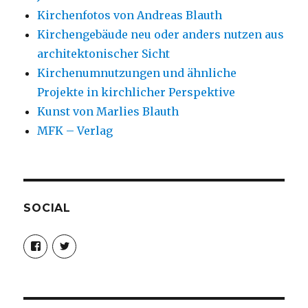
Kirchenfotos von Andreas Blauth
Kirchengebäude neu oder anders nutzen aus
architektonischer Sicht
Kirchenumnutzungen und ähnliche
Projekte in kirchlicher Perspektive
Kunst von Marlies Blauth
MFK – Verlag
SOCIAL
Profil
Profil
von
von
christoph.fleischer1
ChristophFl
auf
auf
Facebook
Twitter
anzeigen
anzeigen