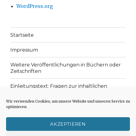
WordPress.org
Startseite
Impressum
Weitere Veröffentlichungen in Büchern oder
Zeitschriften
Einleitungstext: Fragen zur inhaltlichen
Position der Homepage und zum Begriff des
„schwachen Glaubens“
Wir verwenden Cookies, um unsere Website und unseren Service zu
optimieren.
Einladung zur Mitarbeit: Rezensionen,
Aufsätze, Gedichte und Predigten
AKZEPTIEREN
Cookie-Richtlinie (EU)