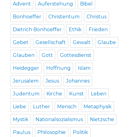
Advent
Auferstehung
Bibel
Bonhoeffer
Christentum
Christus
Dietrich Bonhoeffer
Ethik
Frieden
Gebet
Gesellschaft
Gewalt
Glaube
Glauben
Gott
Gottesdienst
Heidegger
Hoffnung
Islam
Jerusalem
Jesus
Johannes
Judentum
Kirche
Kunst
Leben
Liebe
Luther
Mensch
Metaphysik
Mystik
Nationalsozialismus
Nietzsche
Paulus
Philosophie
Politik