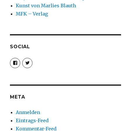
Kunst von Marlies Blauth
MFK – Verlag
SOCIAL
Profil
Profil
von
von
christoph.fleischer1
ChristophFl
auf
auf
Facebook
Twitter
anzeigen
anzeigen
META
Anmelden
Eintrags-Feed
Kommentar-Feed