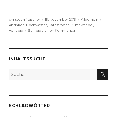
Autor
Veröffentlicht
Kategorien
Schlagw
christoph.fleischer
19. November 2019
Allgemein
am
Absinken
,
Hochwasser
,
Katastrophe
,
Klimawandel
,
zu
Venedig
Schreibe einen Kommentar
Warum
Venedig
in
den
Fluten
INHALTSSUCHE
versinkt,
Spektrum
SU
Suche
nach:
SCHLAGWÖRTER