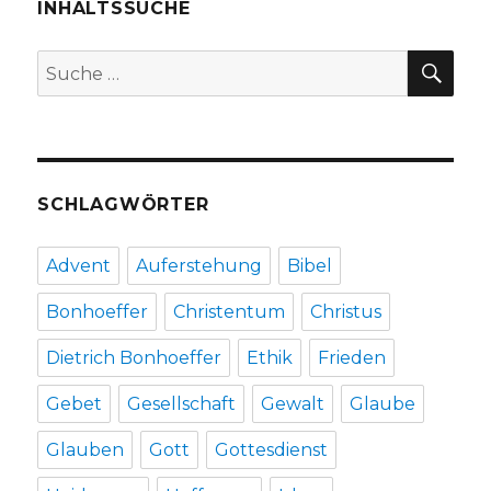
INHALTSSUCHE
SU
Suche
nach:
SCHLAGWÖRTER
Advent
Auferstehung
Bibel
Bonhoeffer
Christentum
Christus
Dietrich Bonhoeffer
Ethik
Frieden
Gebet
Gesellschaft
Gewalt
Glaube
Glauben
Gott
Gottesdienst