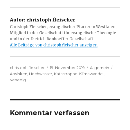
Autor:
christoph.fleischer
Christoph Fleischer, evangelischer Pfarrer in Westfalen,
Mitglied in der Gesellschaft für evangelische Theologie
und in der Dietrich Bonhoeffer Gesellschaft.
Alle Beiträge von christoph.fleischer anzeigen
Autor
Veröffentlicht
Kategorien
Schlagw
christoph.fleischer
19. November 2019
Allgemein
am
Absinken
,
Hochwasser
,
Katastrophe
,
Klimawandel
,
Venedig
Kommentar verfassen