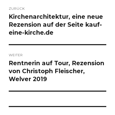
Beitragsnavigation
ZURÜCK
Kirchenarchitektur, eine neue
Vorheriger
Beitrag:
Rezension auf der Seite kauf-
eine-kirche.de
WEITER
Rentnerin auf Tour, Rezension
Nächster
Beitrag:
von Christoph Fleischer,
Welver 2019