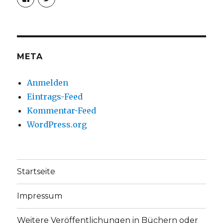
von
von
christoph.fleischer1
ChristophFl
auf
auf
Facebook
Twitter
anzeigen
anzeigen
META
Anmelden
Eintrags-Feed
Kommentar-Feed
WordPress.org
Startseite
Impressum
Weitere Veröffentlichungen in Büchern oder