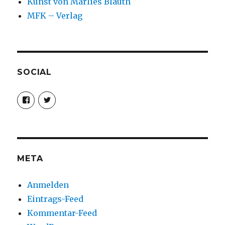
Kunst von Marlies Blauth
MFK – Verlag
SOCIAL
Profil
Profil
von
von
christoph.fleischer1
ChristophFl
auf
auf
Facebook
Twitter
anzeigen
anzeigen
META
Anmelden
Eintrags-Feed
Kommentar-Feed