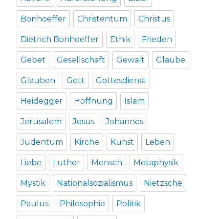
Bonhoeffer
Christentum
Christus
Dietrich Bonhoeffer
Ethik
Frieden
Gebet
Gesellschaft
Gewalt
Glaube
Glauben
Gott
Gottesdienst
Heidegger
Hoffnung
Islam
Jerusalem
Jesus
Johannes
Judentum
Kirche
Kunst
Leben
Liebe
Luther
Mensch
Metaphysik
Mystik
Nationalsozialismus
Nietzsche
Paulus
Philosophie
Politik