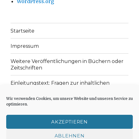
WordPress.org
Startseite
Impressum
Weitere Veröffentlichungen in Büchern oder
Zeitschriften
Einleitungstext: Fragen zur inhaltlichen
Position der Homepage und zum Begriff des
„schwachen Glaubens“
Wir verwenden Cookies, um unsere Website und unseren Service zu
optimieren.
Einladung zur Mitarbeit: Rezensionen,
Aufsätze, Gedichte und Predigten
AKZEPTIEREN
Cookie-Richtlinie (EU)
ABLEHNEN