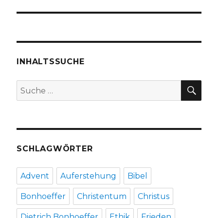
INHALTSSUCHE
SU
Suche
nach:
SCHLAGWÖRTER
Advent
Auferstehung
Bibel
Bonhoeffer
Christentum
Christus
Dietrich Bonhoeffer
Ethik
Frieden