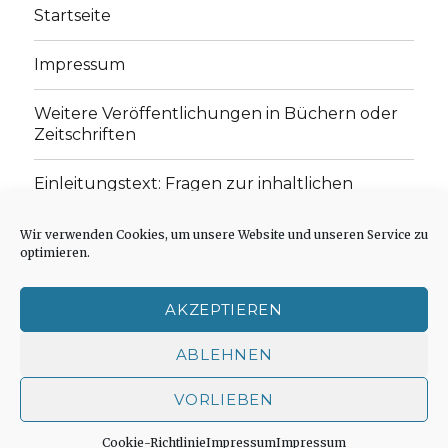
Startseite
Impressum
Weitere Veröffentlichungen in Büchern oder
Zeitschriften
Einleitungstext: Fragen zur inhaltlichen
Position der Homepage und zum Begriff des
„schwachen Glaubens“
Wir verwenden Cookies, um unsere Website und unseren Service zu
optimieren.
Einladung zur Mitarbeit: Rezensionen,
Aufsätze, Gedichte und Predigten
AKZEPTIEREN
Cookie-Richtlinie (EU)
ABLEHNEN
VORLIEBEN
Der schwache Glaube
Impressum
Stolz präsentiert
von WordPress
Cookie-Richtlinie
Impressum
Impressum