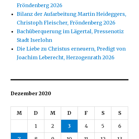
Fröndenberg 2026
Bilanz der Aufarbeitung Martin Heideggers,
Christoph Fleischer, Fröndenberg 2026
Bachüberquerung im Lägertal, Pressenotiz
Stadt Iserlohn
Die Liebe zu Christus erneuern, Predigt von
Joachim Leberecht, Herzogenrath 2026
Dezember 2020
M
D
M
D
F
S
S
1
2
3
4
5
6
7
8
9
10
11
12
13