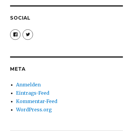
SOCIAL
Profil
Profil
von
von
christoph.fleischer1
ChristophFl
auf
auf
Facebook
Twitter
anzeigen
anzeigen
META
Anmelden
Eintrags-Feed
Kommentar-Feed
WordPress.org