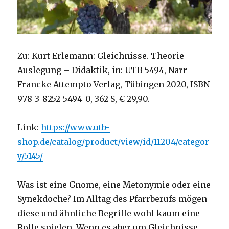
Zu: Kurt Erlemann: Gleichnisse. Theorie –
Auslegung – Didaktik, in: UTB 5494, Narr
Francke Attempto Verlag, Tübingen 2020, ISBN
978-3-8252-5494-0, 362 S, € 29,90.
Link:
https://www.utb-
shop.de/catalog/product/view/id/11204/categor
y/5145/
Was ist eine Gnome, eine Metonymie oder eine
Synekdoche? Im Alltag des Pfarrberufs mögen
diese und ähnliche Begriffe wohl kaum eine
Rolle spielen. Wenn es aber um Gleichnisse