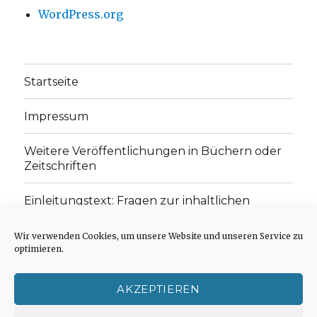
WordPress.org
Startseite
Impressum
Weitere Veröffentlichungen in Büchern oder
Zeitschriften
Einleitungstext: Fragen zur inhaltlichen
Position der Homepage und zum Begriff des
„schwachen Glaubens“
Wir verwenden Cookies, um unsere Website und unseren Service zu
optimieren.
Einladung zur Mitarbeit: Rezensionen,
Aufsätze, Gedichte und Predigten
AKZEPTIEREN
Cookie-Richtlinie (EU)