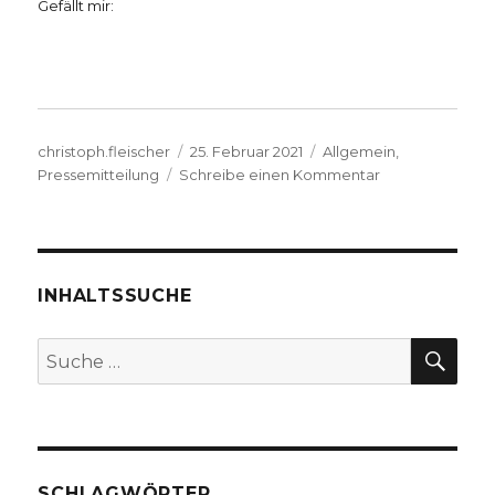
Gefällt mir:
Autor
Veröffentlicht
Kategorien
christoph.fleischer
25. Februar 2021
Allgemein
,
am
zu
Pressemitteilung
Schreibe einen Kommentar
Von
der
Antike
bis
heute:
INHALTSSUCHE
1700
Jahre
SU
Suche
jüdisches
nach:
Leben
im
deutschsprachi
Raum,
aktuelle
SCHLAGWÖRTER