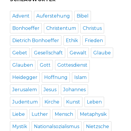
Pressemitteilun
Berlin
2021
Advent
Auferstehung
Bibel
Bonhoeffer
Christentum
Christus
Dietrich Bonhoeffer
Ethik
Frieden
Gebet
Gesellschaft
Gewalt
Glaube
Glauben
Gott
Gottesdienst
Heidegger
Hoffnung
Islam
Jerusalem
Jesus
Johannes
Judentum
Kirche
Kunst
Leben
Liebe
Luther
Mensch
Metaphysik
Mystik
Nationalsozialismus
Nietzsche