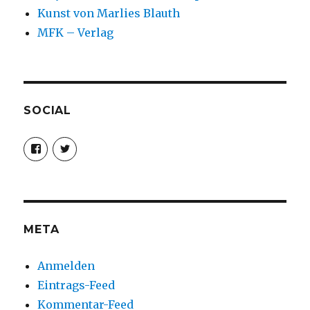
Kunst von Marlies Blauth
MFK – Verlag
SOCIAL
Profil
Profil
von
von
christoph.fleischer1
ChristophFl
auf
auf
Facebook
Twitter
anzeigen
anzeigen
META
Anmelden
Eintrags-Feed
Kommentar-Feed