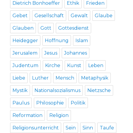
Dietrich Bonhoeffer
Ethik
Frieden
Gebet
Gesellschaft
Gewalt
Glaube
Glauben
Gott
Gottesdienst
Heidegger
Hoffnung
Islam
Jerusalem
Jesus
Johannes
Judentum
Kirche
Kunst
Leben
Liebe
Luther
Mensch
Metaphysik
Mystik
Nationalsozialismus
Nietzsche
Paulus
Philosophie
Politik
Reformation
Religion
Religionsunterricht
Sein
Sinn
Taufe