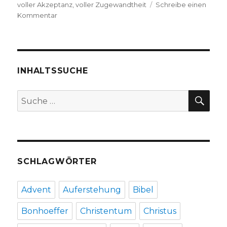
voller Akzeptanz
,
voller Zugewandtheit
Schreibe einen
zu
Kommentar
„Schäm
dich!“,
Predigt
zu
Römer
INHALTSSUCHE
1,16a,
Joachim
SU
Suche
Leberecht,
nach:
Herzogenrath
2021
SCHLAGWÖRTER
Advent
Auferstehung
Bibel
Bonhoeffer
Christentum
Christus