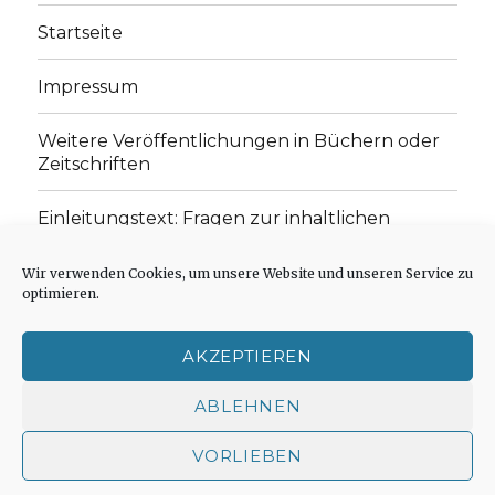
Startseite
Impressum
Weitere Veröffentlichungen in Büchern oder
Zeitschriften
Einleitungstext: Fragen zur inhaltlichen
Position der Homepage und zum Begriff des
„schwachen Glaubens“
Wir verwenden Cookies, um unsere Website und unseren Service zu
optimieren.
Einladung zur Mitarbeit: Rezensionen,
Aufsätze, Gedichte und Predigten
AKZEPTIEREN
Cookie-Richtlinie (EU)
ABLEHNEN
VORLIEBEN
Der schwache Glaube
Impressum
Stolz präsentiert
von WordPress