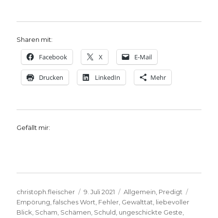
Sharen mit:
Facebook
X
E-Mail
Drucken
LinkedIn
Mehr
Gefällt mir:
Autor
Veröffentlicht
Kategorien
Schlagw
christoph.fleischer
9. Juli 2021
Allgemein
,
Predigt
am
Empörung
,
falsches Wort
,
Fehler
,
Gewalttat
,
liebevoller
Blick
,
Scham
,
Schämen
,
Schuld
,
ungeschickte Geste
,