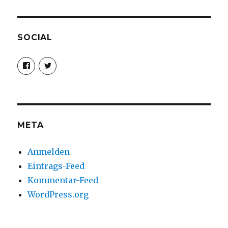
SOCIAL
Profil
Profil
von
von
christoph.fleischer1
ChristophFl
auf
auf
Facebook
Twitter
anzeigen
anzeigen
META
Anmelden
Eintrags-Feed
Kommentar-Feed
WordPress.org