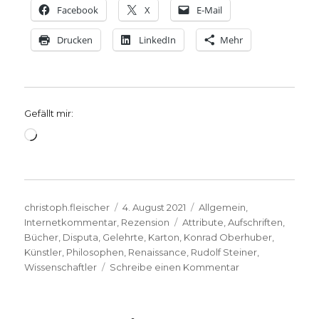
Facebook
X
E-Mail
Drucken
LinkedIn
Mehr
Gefällt mir:
Wird
geladen …
Autor
Veröffentlicht
Kategorien
christoph.fleischer
4. August 2021
Allgemein
,
am
Schlagwörter
Internetkommentar
,
Rezension
Attribute
,
Aufschriften
,
Bücher
,
Disputa
,
Gelehrte
,
Karton
,
Konrad Oberhuber
,
Künstler
,
Philosophen
,
Renaissance
,
Rudolf Steiner
,
zu
Wissenschaftler
Schreibe einen Kommentar
Raffael
(1483
–