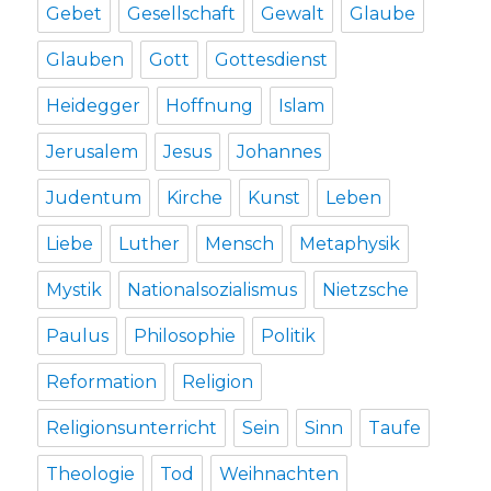
Gebet
Gesellschaft
Gewalt
Glaube
Glauben
Gott
Gottesdienst
Heidegger
Hoffnung
Islam
Jerusalem
Jesus
Johannes
Judentum
Kirche
Kunst
Leben
Liebe
Luther
Mensch
Metaphysik
Mystik
Nationalsozialismus
Nietzsche
Paulus
Philosophie
Politik
Reformation
Religion
Religionsunterricht
Sein
Sinn
Taufe
Theologie
Tod
Weihnachten