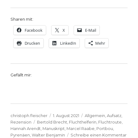
Sharen mit:
Facebook
X
E-Mail
Drucken
LinkedIn
Mehr
Gefällt mir:
Autor
Veröffentlicht
Kategorien
christoph.fleischer
1. August 2021
Allgemein
,
Aufsatz
,
Schlagwörter
am
Rezension
Bertold Brecht
,
Fluchthelferin
,
Fluchtroute
,
Hannah Arendt
,
Manuskript
,
Marcel Raabe
,
Portbou
,
zu
Pyrenäen
,
Walter Benjamin
Schreibe einen Kommentar