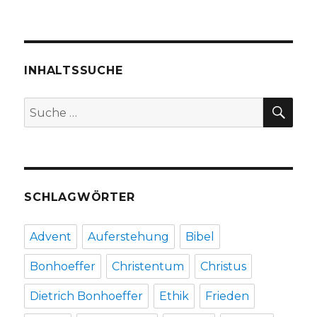
„Der
Rest
ist
Rausc
Reze
INHALTSSUCHE
von
Mark
SU
Suche
Chmie
nach:
Dort
2021
SCHLAGWÖRTER
Advent
Auferstehung
Bibel
Bonhoeffer
Christentum
Christus
Dietrich Bonhoeffer
Ethik
Frieden