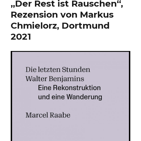
„Der Rest ist Rauschen“,
1520),
Hinweis
Rezension von Markus
2,
Chmielorz, Dortmund
Rezension
von
2021
Christoph
Fleischer,
Welver
2021