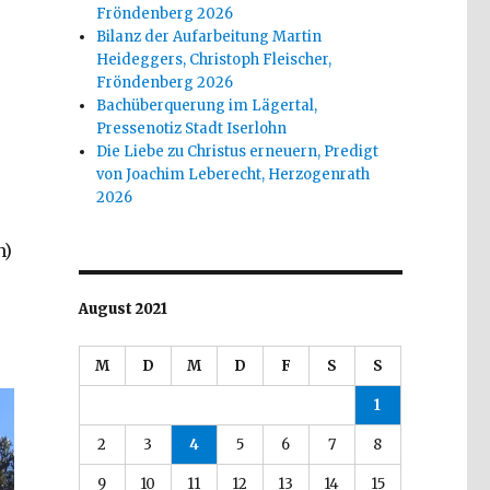
Fröndenberg 2026
Bilanz der Aufarbeitung Martin
Heideggers, Christoph Fleischer,
Fröndenberg 2026
Bachüberquerung im Lägertal,
Pressenotiz Stadt Iserlohn
Die Liebe zu Christus erneuern, Predigt
von Joachim Leberecht, Herzogenrath
2026
n)
August 2021
M
D
M
D
F
S
S
1
2
3
4
5
6
7
8
9
10
11
12
13
14
15