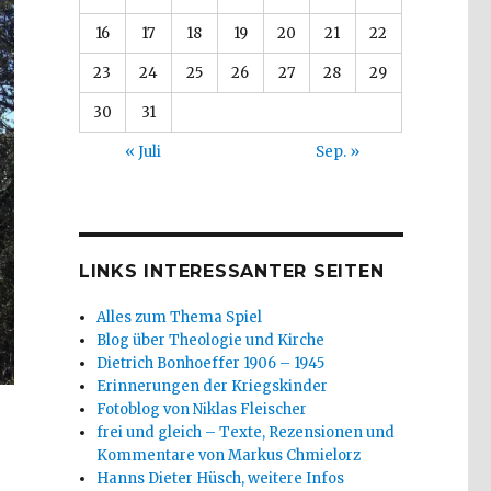
16
17
18
19
20
21
22
23
24
25
26
27
28
29
30
31
« Juli
Sep. »
LINKS INTERESSANTER SEITEN
Alles zum Thema Spiel
Blog über Theologie und Kirche
Dietrich Bonhoeffer 1906 – 1945
Erinnerungen der Kriegskinder
Fotoblog von Niklas Fleischer
frei und gleich – Texte, Rezensionen und
Kommentare von Markus Chmielorz
Hanns Dieter Hüsch, weitere Infos