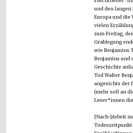
Fluchthelfer*in
und den langen 
Europa und die W
vielen Erzählun
zum Freitag, de
Grablegung ende
wie Benjamins T
Benjamins und s
Geschichte anha
Tod Walter Benj
angesichts der 
(mehr soll an d
Leser*innen die
[Nach-]Arbeit z
Todeszeitpunkt