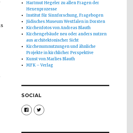
n
Hartmut Hegeler zu allen Fragen der
Hexenprozesse
Institut für Sinnforschung, Fragebogen
Jüdisches Museum Westfalen in Dorsten
is
Kirchenfotos von Andreas Blauth
Kirchengebäude neu oder anders nutzen
aus architektonischer Sicht
Kirchenumnutzungen und ähnliche
Projekte in kirchlicher Perspektive
Kunst von Marlies Blauth
MFK – Verlag
d
SOCIAL
Profil
Profil
von
von
christoph.fleischer1
ChristophFl
auf
auf
Facebook
Twitter
anzeigen
anzeigen