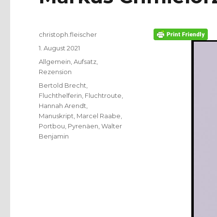
Autor
christoph.fleischer
Veröffentlicht
1. August 2021
am
Kategorien
Allgemein
,
Aufsatz
,
Rezension
Schlagwörter
Bertold Brecht
,
Fluchthelferin
,
Fluchtroute
,
Hannah Arendt
,
Manuskript
,
Marcel Raabe
,
Portbou
,
Pyrenäen
,
Walter
Benjamin