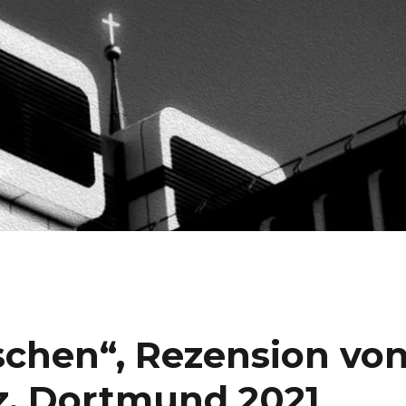
schen“, Rezension vo
z, Dortmund 2021