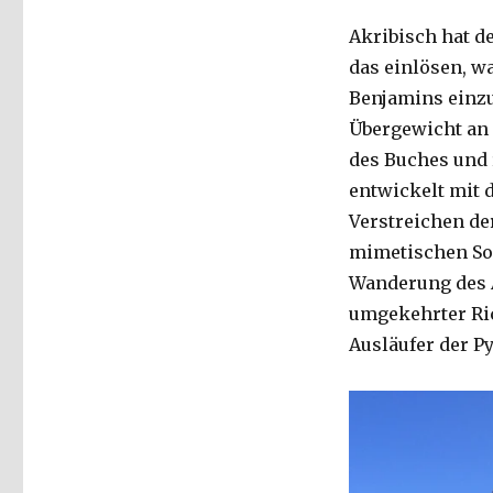
Akribisch hat d
das einlösen, wa
Benjamins einzu
Übergewicht an 
des Buches und 
entwickelt mit 
Verstreichen der
mimetischen Sog
Wanderung des A
umgekehrter Ric
Ausläufer der P