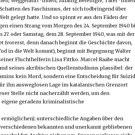
nen, Weggefährt*innen, zufällig Beteiligte, Täter*inne
Schatten des Faschismus, der sich todbringend über
elt gelegt hatte. Und so spinnt er aus den Fäden der
gen einen Strang vom Morgen des 24. September 1940 b
m 27. oder Samstag, dem 28. September 1940, was mit der
t (vorerst, denn danach beginnt die Geschichte davon,
od in die Welt kommt), beginnt mit Begegnung Walter
einer Fluchthelferin Lisa Fittko. Marcel Raabe macht
nd seines akribischen Quellenstudiums plausibel: der
amins kein Mord, sondern eine Entscheidung für Suizi
für ihn ausweglosen Lage im katalanischen Grenzort
ieser Stelle nicht nacherzählt werden, um den
 eigene geradezu kriminalistische
u ermöglichen); unterschiedliche Angaben über den
 verschiedenen bekannten und unerkannt gebliebenen