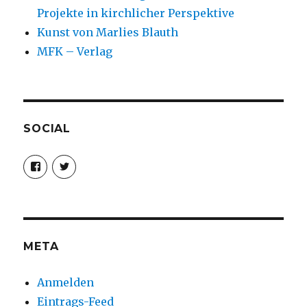
Projekte in kirchlicher Perspektive
Kunst von Marlies Blauth
MFK – Verlag
SOCIAL
Profil
Profil
von
von
christoph.fleischer1
ChristophFl
auf
auf
Facebook
Twitter
anzeigen
anzeigen
META
Anmelden
Eintrags-Feed