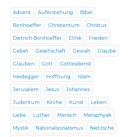
Advent
Auferstehung
Bibel
Bonhoeffer
Christentum
Christus
Dietrich Bonhoeffer
Ethik
Frieden
Gebet
Gesellschaft
Gewalt
Glaube
Glauben
Gott
Gottesdienst
Heidegger
Hoffnung
Islam
Jerusalem
Jesus
Johannes
Judentum
Kirche
Kunst
Leben
Liebe
Luther
Mensch
Metaphysik
Mystik
Nationalsozialismus
Nietzsche