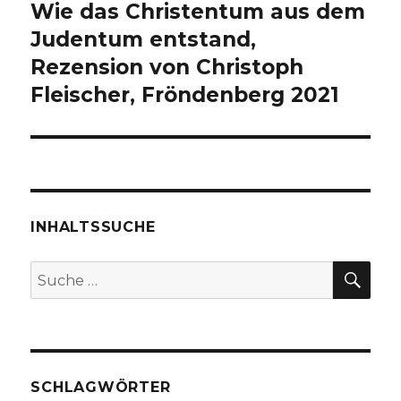
Wie das Christentum aus dem
Nächster
Beitrag:
Judentum entstand,
Rezension von Christoph
Fleischer, Fröndenberg 2021
INHALTSSUCHE
SU
Suche
nach:
SCHLAGWÖRTER