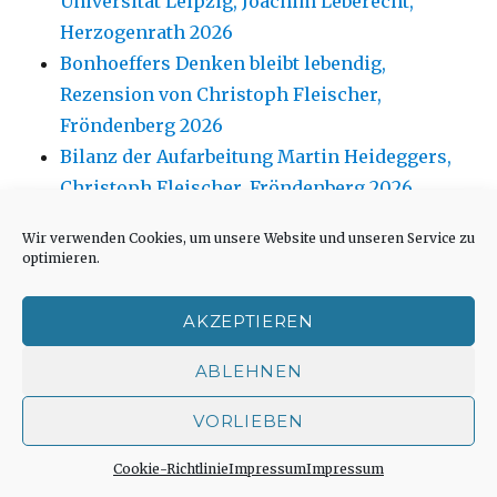
Universität Leipzig, Joachim Leberecht,
Herzogenrath 2026
Bonhoeffers Denken bleibt lebendig,
Rezension von Christoph Fleischer,
Fröndenberg 2026
Bilanz der Aufarbeitung Martin Heideggers,
Christoph Fleischer, Fröndenberg 2026
Bachüberquerung im Lägertal, Pressenotiz
Wir verwenden Cookies, um unsere Website und unseren Service zu
Stadt Iserlohn
optimieren.
Die Liebe zu Christus erneuern, Predigt von
Joachim Leberecht, Herzogenrath 2026
AKZEPTIEREN
ABLEHNEN
VORLIEBEN
September 2021
Cookie-Richtlinie
Impressum
Impressum