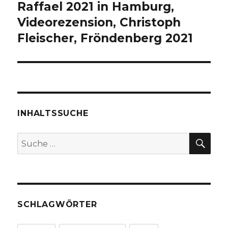
Raffael 2021 in Hamburg,
Nächster
Beitrag:
Videorezension, Christoph
Fleischer, Fröndenberg 2021
INHALTSSUCHE
SU
Suche
nach:
SCHLAGWÖRTER