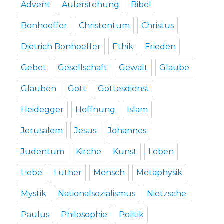
Advent
Auferstehung
Bibel
Bonhoeffer
Christentum
Christus
Dietrich Bonhoeffer
Ethik
Frieden
Gebet
Gesellschaft
Gewalt
Glaube
Glauben
Gott
Gottesdienst
Heidegger
Hoffnung
Islam
Jerusalem
Jesus
Johannes
Judentum
Kirche
Kunst
Leben
Liebe
Luther
Mensch
Metaphysik
Mystik
Nationalsozialismus
Nietzsche
Paulus
Philosophie
Politik