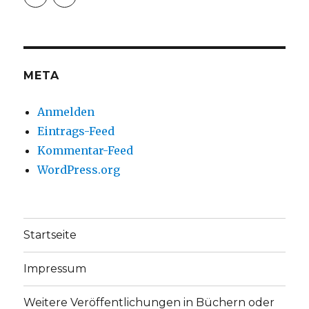
christoph.fleischer1
ChristophFl
auf
auf
Facebook
Twitter
anzeigen
anzeigen
META
Anmelden
Eintrags-Feed
Kommentar-Feed
WordPress.org
Startseite
Impressum
Weitere Veröffentlichungen in Büchern oder