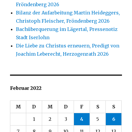
Fröndenberg 2026
Bilanz der Aufarbeitung Martin Heideggers,
Christoph Fleischer, Fröndenberg 2026
Bachüberquerung im Lägertal, Pressenotiz
Stadt Iserlohn
Die Liebe zu Christus erneuern, Predigt von
Joachim Leberecht, Herzogenrath 2026
Februar 2022
M
D
M
D
F
S
S
1
2
3
4
5
6
7
8
9
10
11
12
13