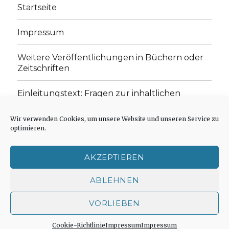
Startseite
Impressum
Weitere Veröffentlichungen in Büchern oder
Zeitschriften
Einleitungstext: Fragen zur inhaltlichen
Position der Homepage und zum Begriff des
„schwachen Glaubens“
Wir verwenden Cookies, um unsere Website und unseren Service zu
optimieren.
Einladung zur Mitarbeit: Rezensionen,
Aufsätze, Gedichte und Predigten
AKZEPTIEREN
Cookie-Richtlinie (EU)
ABLEHNEN
VORLIEBEN
Der schwache Glaube
Impressum
Stolz präsentiert
von WordPress
Cookie-Richtlinie
Impressum
Impressum