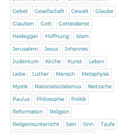
Gebet
Gesellschaft
Gewalt
Glaube
Glauben
Gott
Gottesdienst
Heidegger
Hoffnung
Islam
Jerusalem
Jesus
Johannes
Judentum
Kirche
Kunst
Leben
Liebe
Luther
Mensch
Metaphysik
Mystik
Nationalsozialismus
Nietzsche
Paulus
Philosophie
Politik
Reformation
Religion
Religionsunterricht
Sein
Sinn
Taufe