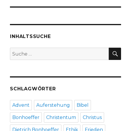
INHALTSSUCHE
SU
Suche
nach:
SCHLAGWÖRTER
Advent
Auferstehung
Bibel
Bonhoeffer
Christentum
Christus
Dietrich Bonhoeffer
Ethik
Frieden