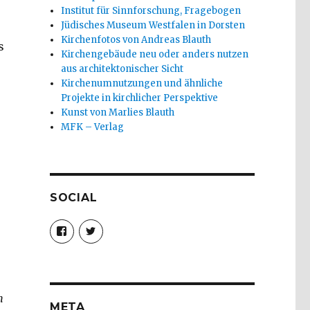
Institut für Sinnforschung, Fragebogen
Jüdisches Museum Westfalen in Dorsten
e
Kirchenfotos von Andreas Blauth
s
Kirchengebäude neu oder anders nutzen
r
aus architektonischer Sicht
Kirchenumnutzungen und ähnliche
Projekte in kirchlicher Perspektive
Kunst von Marlies Blauth
MFK – Verlag
SOCIAL
Profil
Profil
von
von
christoph.fleischer1
ChristophFl
auf
auf
Facebook
Twitter
anzeigen
anzeigen
n
META