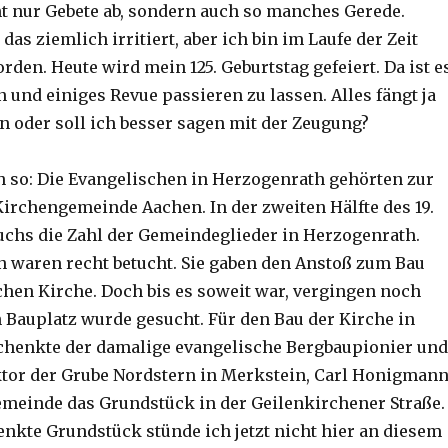
ht nur Gebete ab, sondern auch so manches Gerede.
das ziemlich irritiert, aber ich bin im Laufe der Zeit
den. Heute wird mein 125. Geburtstag gefeiert. Da ist e
 und einiges Revue passieren zu lassen. Alles fängt ja
an oder soll ich besser sagen mit der Zeugung?
 so: Die Evangelischen in Herzogenrath gehörten zur
irchengemeinde Aachen. In der zweiten Hälfte des 19.
chs die Zahl der Gemeindeglieder in Herzogenrath.
n waren recht betucht. Sie gaben den Anstoß zum Bau
chen Kirche. Doch bis es soweit war, vergingen noch
n Bauplatz wurde gesucht. Für den Bau der Kirche in
chenkte der damalige evangelische Bergbaupionier und
or der Grube Nordstern in Merkstein, Carl Honigmann
meinde das Grundstück in der Geilenkirchener Straße.
nkte Grundstück stünde ich jetzt nicht hier an diesem