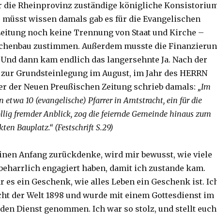
ür die Rheinprovinz zuständige königliche Konsistoriu
r müsst wissen damals gab es für die Evangelischen
Leitung noch keine Trennung von Staat und Kirche –
chenbau zustimmen. Außerdem musste die Finanzieru
 Und dann kam endlich das langersehnte Ja. Nach der
zur Grundsteinlegung im August, im Jahr des HERRN
ter der Neuen Preußischen Zeitung schrieb damals:
„Im
 etwa 10 (evangelische) Pfarrer in Amtstracht, ein für die
llig fremder Anblick, zog die feiernde Gemeinde hinaus zum
ten Bauplatz.“ (Festschrift S.29)
nen Anfang zurückdenke, wird mir bewusst, wie viele
eharrlich engagiert haben, damit ich zustande kam.
r es ein Geschenk, wie alles Leben ein Geschenk ist. Ic
icht der Welt 1898 und wurde mit einem Gottesdienst im
 den Dienst genommen. Ich war so stolz, und stellt euch