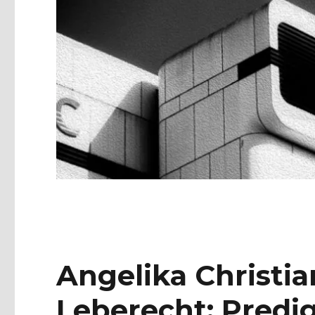
Angelika Christi
Leberecht: Predig