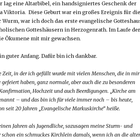
r lag eine Altarbibel, ein handsigniertes Geschenk der
 Viktoria. Diese Geburt war ein großes Ereignis für di
r Wurm, war ich doch das erste evangelische Gotteshau
tholischen Gotteshäusern in Herzogenrath. Im Laufe de
die Ökumene mit mir gewachsen.
ein guter Anfang. Dafür bin ich dankbar.
Zeit, in der ich gefüllt wurde mit vielen Menschen, die in mir
e gefeiert haben, ganz normale, aber auch die zu besonderen
 Konfirmation, Hochzeit und auch Beerdigungen. „Kirche am
enannt – und das bin ich für viele immer noch – bis heute,
on seit 20 Jahren „Evangelische Markuskirche“ heiße.
inen Jahren als Jugendliche, sozusagen meine Sturm- und
r schon ein schmuckes Kirchlein damals, wenn ich an die alte