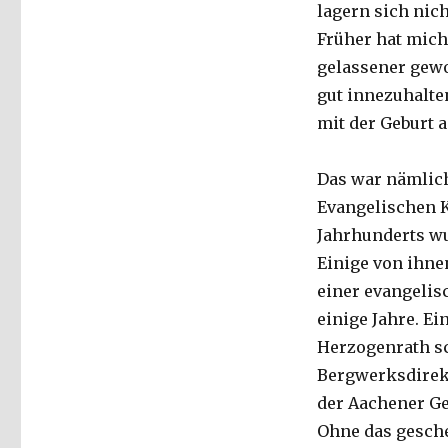
lagern sich nic
Früher hat mich 
gelassener gewor
gut innezuhalten
mit der Geburt 
Das war nämlich
Evangelischen K
Jahrhunderts wu
Einige von ihne
einer evangelis
einige Jahre. Ei
Herzogenrath s
Bergwerksdirekt
der Aachener Ge
Ohne das gesche