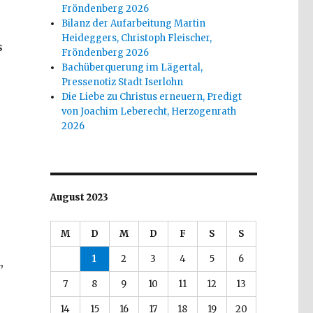
Fröndenberg 2026
Bilanz der Aufarbeitung Martin
Heideggers, Christoph Fleischer,
s
Fröndenberg 2026
Bachüberquerung im Lägertal,
Pressenotiz Stadt Iserlohn
Die Liebe zu Christus erneuern, Predigt
von Joachim Leberecht, Herzogenrath
2026
August 2023
M
D
M
D
F
S
S
1
2
3
4
5
6
,
7
8
9
10
11
12
13
14
15
16
17
18
19
20