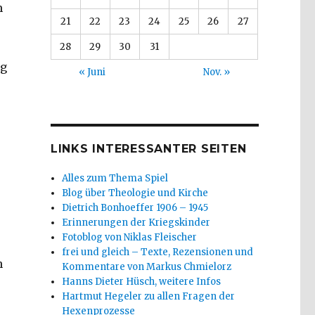
m
21
22
23
24
25
26
27
28
29
30
31
ng
« Juni
Nov. »
LINKS INTERESSANTER SEITEN
Alles zum Thema Spiel
Blog über Theologie und Kirche
Dietrich Bonhoeffer 1906 – 1945
Erinnerungen der Kriegskinder
Fotoblog von Niklas Fleischer
frei und gleich – Texte, Rezensionen und
h
Kommentare von Markus Chmielorz
Hanns Dieter Hüsch, weitere Infos
Hartmut Hegeler zu allen Fragen der
Hexenprozesse