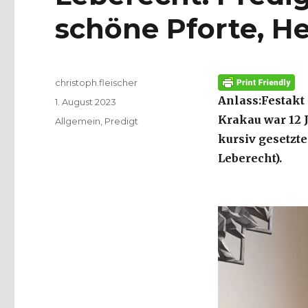
schöne Pforte, H
Autor
christoph.fleischer
Anlass:Festakt
Veröffentlicht
1. August 2023
am
Krakau war 12 J
Kategorien
Allgemein
,
Predigt
kursiv gesetzte
Leberecht).