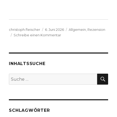
Autor
Veröffentlicht
Kategorien
christoph.fleischer
6. Juni 2026
Allgemein
,
Rezension
am
zu
Schreibe einen Kommentar
Bilanz
der
Aufarbeitung
Martin
Heideggers,
INHALTSSUCHE
Christoph
Fleischer,
SU
Suche
Fröndenberg
nach:
2026
SCHLAGWÖRTER