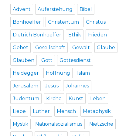
Advent
Auferstehung
Bibel
Bonhoeffer
Christentum
Christus
Dietrich Bonhoeffer
Ethik
Frieden
Gebet
Gesellschaft
Gewalt
Glaube
Glauben
Gott
Gottesdienst
Heidegger
Hoffnung
Islam
Jerusalem
Jesus
Johannes
Judentum
Kirche
Kunst
Leben
Liebe
Luther
Mensch
Metaphysik
Mystik
Nationalsozialismus
Nietzsche