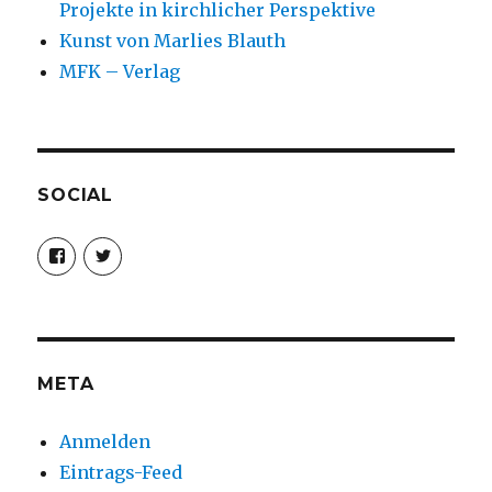
Projekte in kirchlicher Perspektive
Kunst von Marlies Blauth
MFK – Verlag
SOCIAL
Profil
Profil
von
von
christoph.fleischer1
ChristophFl
auf
auf
Facebook
Twitter
anzeigen
anzeigen
META
Anmelden
Eintrags-Feed