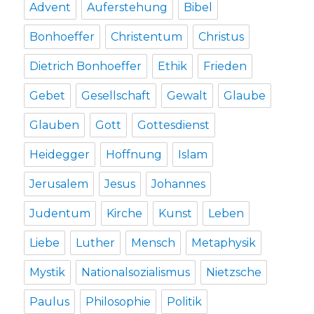
Advent
Auferstehung
Bibel
Bonhoeffer
Christentum
Christus
Dietrich Bonhoeffer
Ethik
Frieden
Gebet
Gesellschaft
Gewalt
Glaube
Glauben
Gott
Gottesdienst
Heidegger
Hoffnung
Islam
Jerusalem
Jesus
Johannes
Judentum
Kirche
Kunst
Leben
Liebe
Luther
Mensch
Metaphysik
Mystik
Nationalsozialismus
Nietzsche
Paulus
Philosophie
Politik