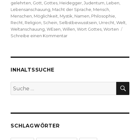
gelehrten
,
Gott
,
Gottes
,
Heidegger
,
Judentum
,
Leben
,
Lebensanschauung
,
Macht der Sprache
,
Mensch
,
Menschen
,
Möglichkeit
,
Mystik
,
Namen
,
Philosophie
,
Recht
,
Religion
,
Schein
,
Selbstbewusstsein
,
Urrecht
,
Welt
,
Weltanschauung
,
WEsen
,
Willen
,
Wort Gottes
,
Worten
zu
Schreibe einen Kommentar
Franz
Rosenzweig.
Vom
gesunden
und
INHALTSSUCHE
kranken
Menschenverstand.
SU
Suche
Reprint..
nach:
SCHLAGWÖRTER