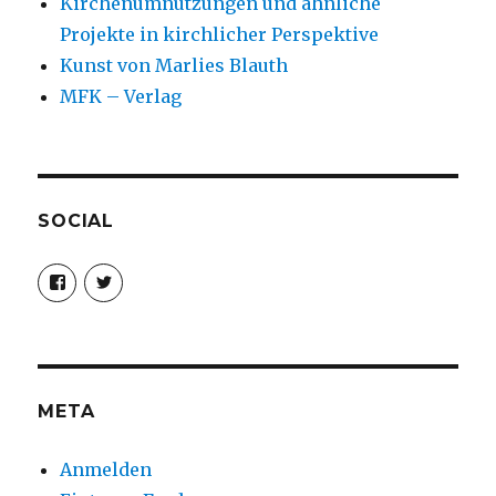
Kirchenumnutzungen und ähnliche
Projekte in kirchlicher Perspektive
Kunst von Marlies Blauth
MFK – Verlag
SOCIAL
Profil
Profil
von
von
christoph.fleischer1
ChristophFl
auf
auf
Facebook
Twitter
anzeigen
anzeigen
META
Anmelden