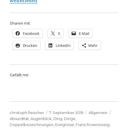
„Franz Rosenzweig. Vom gesunden und kranken Men
weiterlesen
Sharen mit:
Facebook
X
E-Mail
Drucken
LinkedIn
Mehr
Gefällt mir:
Autor
Veröffentlicht
Kategorien
Schlagw
christoph.fleischer
7. September 2019
Allgemein
am
Absurdität
,
Augenblick
,
Ding
,
Dinge
,
Doppelbezeichnungen
,
Ereignisse
,
Franz Rosenzweig
,