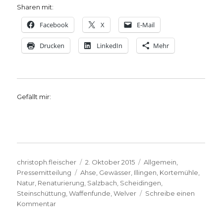
Sharen mit:
Facebook
X
E-Mail
Drucken
LinkedIn
Mehr
Gefällt mir:
Autor
Veröffentlicht
Kategorien
christoph.fleischer
2. Oktober 2015
Allgemein
,
Schlagwörter
am
Pressemitteilung
Ahse
,
Gewässer
,
Illingen
,
Kortemühle
,
Natur
,
Renaturierung
,
Salzbach
,
Scheidingen
,
Steinschüttung
,
Waffenfunde
,
Welver
Schreibe einen
zu
Kommentar
Renaturierung