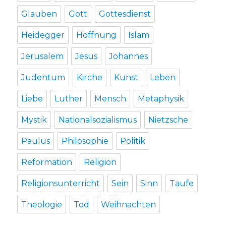
Glauben
Gott
Gottesdienst
Heidegger
Hoffnung
Islam
Jerusalem
Jesus
Johannes
Judentum
Kirche
Kunst
Leben
Liebe
Luther
Mensch
Metaphysik
Mystik
Nationalsozialismus
Nietzsche
Paulus
Philosophie
Politik
Reformation
Religion
Religionsunterricht
Sein
Sinn
Taufe
Theologie
Tod
Weihnachten