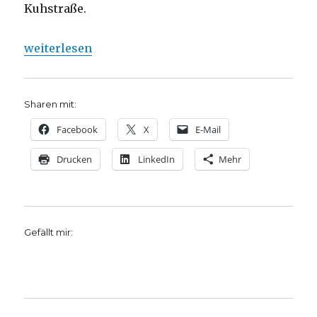
Kuhstraße.
„Wie die Ahseschlinge seltenen Fischarten helfen 
weiterlesen
Sharen mit:
Facebook
X
E-Mail
Drucken
LinkedIn
Mehr
Gefällt mir: