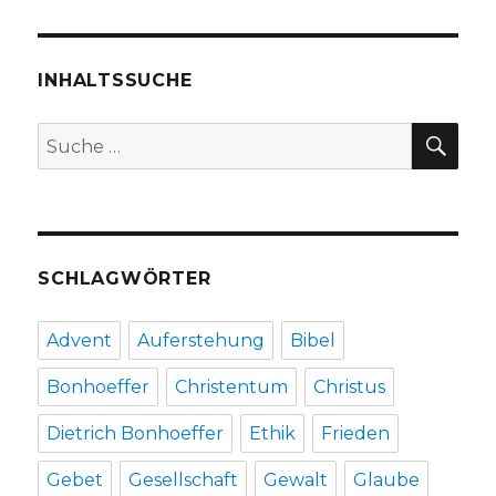
des
Salzbachs
geht
weiter
INHALTSSUCHE
–
Pressemeldung
SU
Suche
vom
nach:
1.10.2015
SCHLAGWÖRTER
Advent
Auferstehung
Bibel
Bonhoeffer
Christentum
Christus
Dietrich Bonhoeffer
Ethik
Frieden
Gebet
Gesellschaft
Gewalt
Glaube