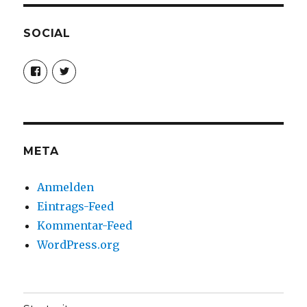
SOCIAL
Profil
Profil
von
von
christoph.fleischer1
ChristophFl
auf
auf
Facebook
Twitter
anzeigen
anzeigen
META
Anmelden
Eintrags-Feed
Kommentar-Feed
WordPress.org