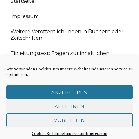
Startseite
Impressum
Weitere Veröffentlichungen in Büchern oder
Zeitschriften
Einleitungstext: Fragen zur inhaltlichen
Position der Homepage und zum Begriff des
„schwachen Glaubens“
Wir verwenden Cookies, um unsere Website und unseren Service zu
optimieren.
Einladung zur Mitarbeit: Rezensionen,
Aufsätze, Gedichte und Predigten
AKZEPTIEREN
Cookie-Richtlinie (EU)
ABLEHNEN
VORLIEBEN
Der schwache Glaube
Impressum
Stolz präsentiert
von WordPress
Cookie-Richtlinie
Impressum
Impressum