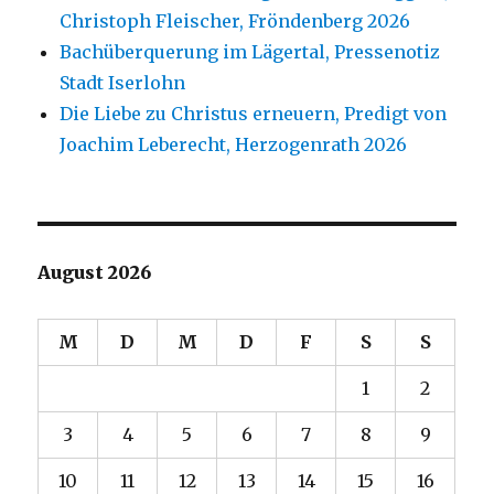
Christoph Fleischer, Fröndenberg 2026
Bachüberquerung im Lägertal, Pressenotiz
Stadt Iserlohn
Die Liebe zu Christus erneuern, Predigt von
Joachim Leberecht, Herzogenrath 2026
August 2026
M
D
M
D
F
S
S
1
2
3
4
5
6
7
8
9
10
11
12
13
14
15
16