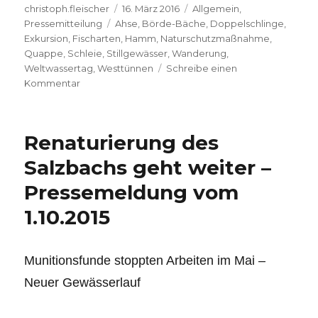
Autor
Veröffentlicht
Kategorien
christoph.fleischer
16. März 2016
Allgemein
,
Schlagwörter
am
Pressemitteilung
Ahse
,
Börde-Bäche
,
Doppelschlinge
,
Exkursion
,
Fischarten
,
Hamm
,
Naturschutzmaßnahme
,
Quappe
,
Schleie
,
Stillgewässer
,
Wanderung
,
Weltwassertag
,
Westtünnen
Schreibe einen
zu
Kommentar
Wie
die
Ahseschlinge
Renaturierung des
seltenen
Fischarten
Salzbachs geht weiter –
helfen
Pressemeldung vom
soll
­-
1.10.2015
Pressemeldung
Stadt
Hamm
Munitionsfunde stoppten Arbeiten im Mai –
vom
16.03.2016
Neuer Gewässerlauf