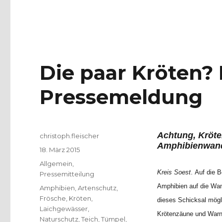
Die paar Kröten?
Pressemeldung
Achtung, Kröte
Autor
christoph.fleischer
Amphibienwand
Veröffentlicht
18. März 2015
am
Kategorien
Allgemein
,
Kreis Soest
. Auf die 
Pressemitteilung
Amphibien auf die Wand
Schlagwörter
Amphibien
,
Artenschutz
,
Frösche
,
Kröten
,
dieses Schicksal mögli
Laichgewässer
,
Krötenzäune und Warns
Naturschutz
,
Teich
,
Tümpel
,