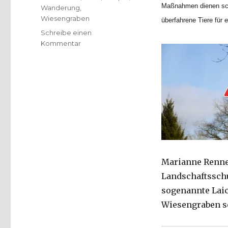
Maßnahmen dienen schl
Wanderung
,
Wiesengraben
überfahrene Tiere für 
Schreibe einen
zu
Kommentar
Die
paar
Kröten?
Rutschgefahr?
Pressemeldung
Marianne Renneb
Landschaftsschut
sogenannte Laic
Wiesengraben s