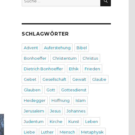
nach:
SCHLAGWÖRTER
Advent
Auferstehung
Bibel
Bonhoeffer
Christentum
Christus
Dietrich Bonhoeffer
Ethik
Frieden
Gebet
Gesellschaft
Gewalt
Glaube
Glauben
Gott
Gottesdienst
Heidegger
Hoffnung
Islam
Jerusalem
Jesus
Johannes
Judentum
Kirche
Kunst
Leben
Liebe
Luther
Mensch
Metaphysik