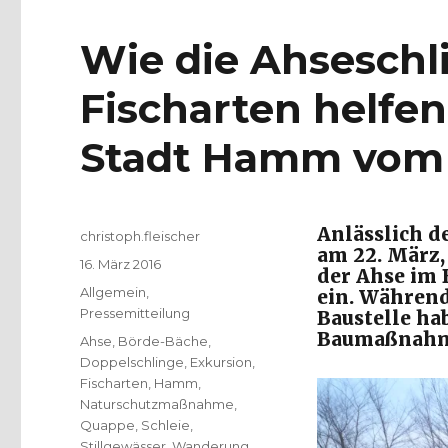
Wie die Ahseschl
Fischarten helfen
Stadt Hamm vom 
Anlässlich d
Autor
christoph.fleischer
am 22. März,
Veröffentlicht
16. März 2016
der Ahse im
am
Kategorien
Allgemein
,
ein. Während
Pressemitteilung
Baustelle hab
Baumaßnahme
Schlagwörter
Ahse
,
Börde-Bäche
,
Doppelschlinge
,
Exkursion
,
Fischarten
,
Hamm
,
Naturschutzmaßnahme
,
Quappe
,
Schleie
,
Stillgewässer
,
Wanderung
,