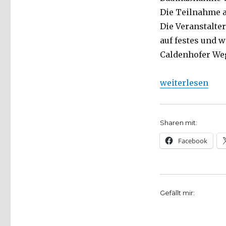
Die Teilnahme a
Die Veranstalt
auf festes und 
Caldenhofer We
„Wie die Ahsesc
weiterlesen
Sharen mit:
Facebook
Gefällt mir: