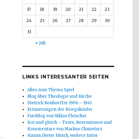
17
18
19
20
21
22
23
24
25
26
27
28
29
30
31
r
« Juli
LINKS INTERESSANTER SEITEN
Alles zum Thema Spiel
Blog über Theologie und Kirche
Dietrich Bonhoeffer 1906 – 1945
s
Erinnerungen der Kriegskinder
Fotoblog von Niklas Fleischer
frei und gleich – Texte, Rezensionen und
dung“
Kommentare von Markus Chmielorz
Hanns Dieter Hüsch, weitere Infos