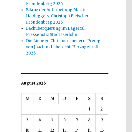
Fröndenberg 2026
Bilanz der Aufarbeitung Martin
Heideggers, Christoph Fleischer,
Fröndenberg 2026
Bachüberquerung im Lägertal,
Pressenotiz Stadt Iserlohn
Die Liebe zu Christus erneuern, Predigt
von Joachim Leberecht, Herzogenrath
2026
August 2026
M
D
M
D
F
S
S
1
2
3
4
5
6
7
8
9
10
11
12
13
14
15
16