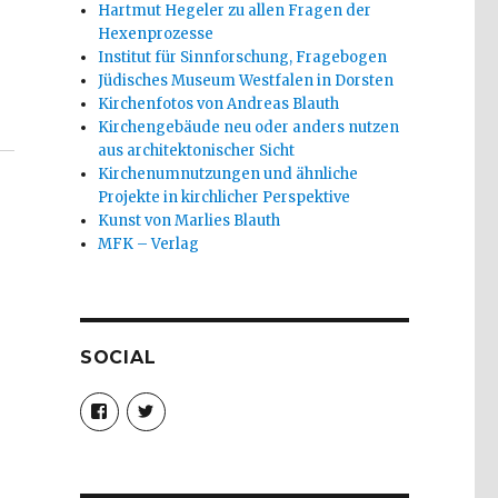
Hartmut Hegeler zu allen Fragen der
Hexenprozesse
Institut für Sinnforschung, Fragebogen
Jüdisches Museum Westfalen in Dorsten
Kirchenfotos von Andreas Blauth
Kirchengebäude neu oder anders nutzen
aus architektonischer Sicht
Kirchenumnutzungen und ähnliche
Projekte in kirchlicher Perspektive
Kunst von Marlies Blauth
MFK – Verlag
SOCIAL
Profil
Profil
von
von
christoph.fleischer1
ChristophFl
auf
auf
Facebook
Twitter
anzeigen
anzeigen