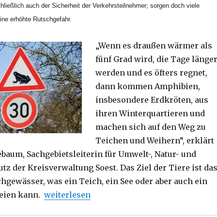
ießlich auch der Sicherheit der Verkehrsteilnehmer; sorgen doch viele
eine erhöhte Rutschgefahr.
„Wenn es draußen wärmer als
fünf Grad wird, die Tage länge
werden und es öfters regnet,
dann kommen Amphibien,
insbesondere Erdkröten, aus
ihren Winterquartieren und
machen sich auf den Weg zu
Teichen und Weihern“, erklärt
aum, Sachgebietsleiterin für Umwelt-, Natur- und
z der Kreisverwaltung Soest. Das Ziel der Tiere ist da
hgewässer, was ein Teich, ein See oder aber auch ein
„Die paar Kröten? Rutschgefahr? Pressemel
eien kann.
weiterlesen