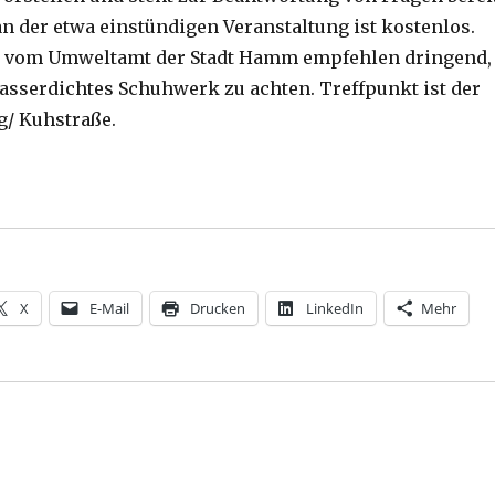
n der etwa einstündigen Veranstaltung ist kostenlos.
er vom Umweltamt der Stadt Hamm empfehlen dringend,
wasserdichtes Schuhwerk zu achten. Treffpunkt ist der
g/ Kuhstraße.
hlinge seltenen Fischarten helfen soll ­- Pressemeldun
X
E-Mail
Drucken
LinkedIn
Mehr