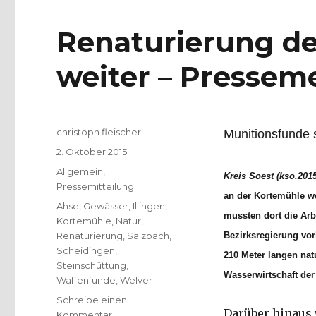
Renaturierung de
weiter – Pressem
Autor
christoph.fleischer
Munitionsfunde 
Veröffentlicht
2. Oktober 2015
am
Kategorien
Allgemein
,
Kreis Soest (kso.2015
Pressemitteilung
an der Kortemühle we
Schlagwörter
Ahse
,
Gewässer
,
Illingen
,
mussten dort die Arb
Kortemühle
,
Natur
,
Renaturierung
,
Salzbach
,
Bezirksregierung vor
Scheidingen
,
210 Meter langen nat
Steinschüttung
,
Wasserwirtschaft der
Waffenfunde
,
Welver
Schreibe einen
Darüber hinaus 
zu
Kommentar