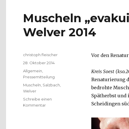
Muscheln „evakui
Welver 2014
Autor
christoph.fleischer
Vor den Renatur
Veröffentlicht
28. Oktober 2014
am
Kategorien
Allgemein
,
Kreis Soest (kso.2
Pressemitteilung
Renaturierung d
Schlagwörter
Muscheln
,
Salzbach
,
bedrohte Musche
Welver
Spätherbst und 
Schreibe einen
Scheidingen süd
zu
Kommentar
Muscheln
„evakuiert“,
Pressemeldung,