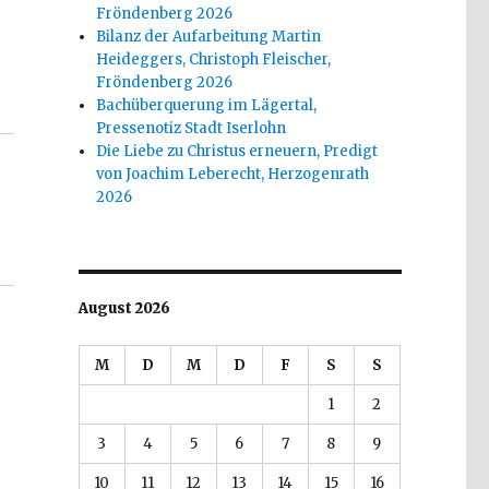
Fröndenberg 2026
Bilanz der Aufarbeitung Martin
Heideggers, Christoph Fleischer,
Fröndenberg 2026
Bachüberquerung im Lägertal,
Pressenotiz Stadt Iserlohn
Die Liebe zu Christus erneuern, Predigt
von Joachim Leberecht, Herzogenrath
2026
August 2026
M
D
M
D
F
S
S
1
2
3
4
5
6
7
8
9
10
11
12
13
14
15
16