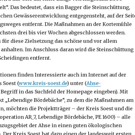
lt“. Das bedeutet, dass ein Bagger die Steinschüttung,
lichen Gewässerentwicklung entgegensteht, auf der Seit
ngsweges entfernt. Die Maßnahmen an der Kortemühle
ächsten drei bis vier Wochen abgeschlossen werden.
 für diese Zielsetzung das schöne und vor allem
 anhalten. Im Anschluss daran wird die Steinschüttung
Scheidingen entfernt.
tionen finden Interessierte auch im Internet auf der
s Soest (
www.kreis-soest.de
) unter (
Ahse-
 Begriff in das Suchfeld der Homepage eingeben). Mit
kt „Lebendige Bördebäche“, zu dem die Maßnahmen am
n, möchten die Projektträger – der Kreis Soest und die
peration AR_7, Lebendige Bördebäche, PE 1600) – alle
zugsgebiet der Ahse in einen guten ökologischen
. Der Kreis Soest hat dazu einen der landesweit ersten