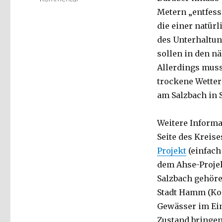
Renaturierung
Metern „entfesse
des
die einer natür
Salzbachs
des Unterhaltu
geht
weiter
sollen in den n
–
Allerdings muss
Pressemeldung
trockene Wetter
vom
1.10.2015
am Salzbach in 
Weitere Informa
Seite des Kreise
Projekt
(einfach
dem Ahse-Proje
Salzbach gehöre
Stadt Hamm (Koo
Gewässer im Ein
Zustand bringen