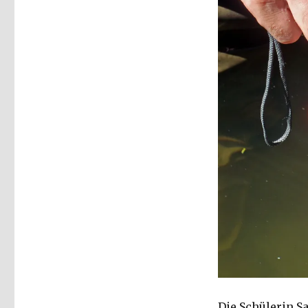
Welver
2014
Die Schülerin S