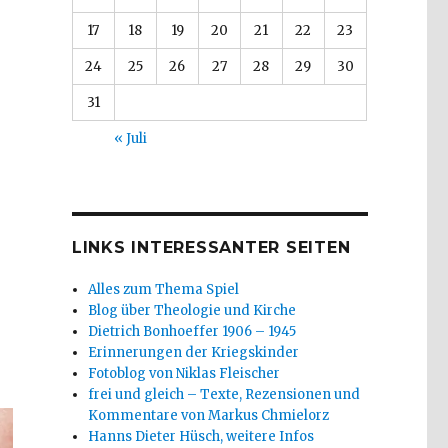
17
18
19
20
21
22
23
24
25
26
27
28
29
30
31
« Juli
LINKS INTERESSANTER SEITEN
Alles zum Thema Spiel
Blog über Theologie und Kirche
Dietrich Bonhoeffer 1906 – 1945
Erinnerungen der Kriegskinder
Fotoblog von Niklas Fleischer
frei und gleich – Texte, Rezensionen und
Kommentare von Markus Chmielorz
Hanns Dieter Hüsch, weitere Infos