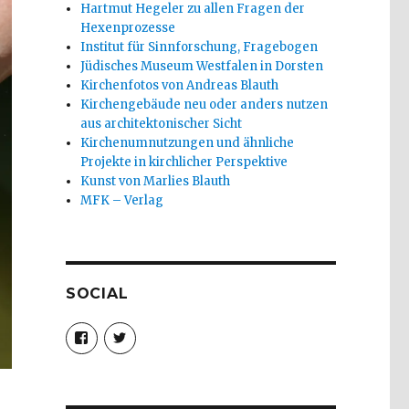
Hartmut Hegeler zu allen Fragen der
Hexenprozesse
Institut für Sinnforschung, Fragebogen
Jüdisches Museum Westfalen in Dorsten
Kirchenfotos von Andreas Blauth
Kirchengebäude neu oder anders nutzen
aus architektonischer Sicht
Kirchenumnutzungen und ähnliche
Projekte in kirchlicher Perspektive
Kunst von Marlies Blauth
MFK – Verlag
SOCIAL
Profil
Profil
von
von
christoph.fleischer1
ChristophFl
auf
auf
Facebook
Twitter
anzeigen
anzeigen