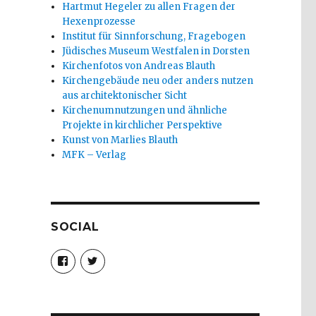
Hartmut Hegeler zu allen Fragen der
Hexenprozesse
Institut für Sinnforschung, Fragebogen
Jüdisches Museum Westfalen in Dorsten
Kirchenfotos von Andreas Blauth
Kirchengebäude neu oder anders nutzen
aus architektonischer Sicht
Kirchenumnutzungen und ähnliche
Projekte in kirchlicher Perspektive
Kunst von Marlies Blauth
MFK – Verlag
SOCIAL
Profil
Profil
von
von
christoph.fleischer1
ChristophFl
auf
auf
Facebook
Twitter
anzeigen
anzeigen