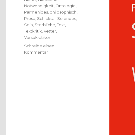
Notwendigkeit
,
Ontologie
,
Parmenides
,
philosophisch
,
Prosa
,
Schicksal
,
Seiendes
,
Sein
,
Sterbliche
,
Text
,
Textkritik
,
Vetter
,
Vorsokratiker
Schreibe einen
zu
Kommentar
Was
ist
Sein?
Rezension
von
Christoph
Fleischer
und
Konrad
Schrieder,
Welver/Hamm
2018