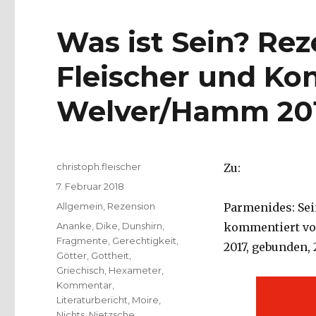
Was ist Sein? Re
Fleischer und Kon
Welver/Hamm 20
Autor
christoph.fleischer
Zu:
Veröffentlicht
7. Februar 2018
am
Kategorien
Allgemein
,
Rezension
Parmenides: Sei
Schlagwörter
Ananke
,
Dike
,
Dunshirn
,
kommentiert von
Fragmente
,
Gerechtigkeit
,
2017, gebunden, 
Götter
,
Gottheit
,
Griechisch
,
Hexameter
,
Kommentar
,
Literaturbericht
,
Moire
,
Nichts
,
Nietzsche
,