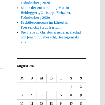
Fröndenberg 2026
Bilanz der Aufarbeitung Martin
.
Heideggers, Christoph Fleischer,
Fröndenberg 2026
Bachüberquerung im Lägertal,
cher und Konrad Schrieder, Welver/Hamm 2018“
Pressenotiz Stadt Iserlohn
Die Liebe zu Christus erneuern, Predigt
von Joachim Leberecht, Herzogenrath
2026
August 2026
M
D
M
D
F
S
S
1
2
3
4
5
6
7
8
9
10
11
12
13
14
15
16