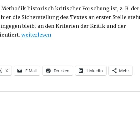
Methodik historisch kritischer Forschung ist, z. B. der
 hier die Sicherstellung des Textes an erster Stelle steht
ingegen bleibt an den Kriterien der Kritik und der
„Was ist Sein? Rezension von Christoph Fleis
entiert.
weiterlesen
X
E-Mail
Drucken
LinkedIn
Mehr