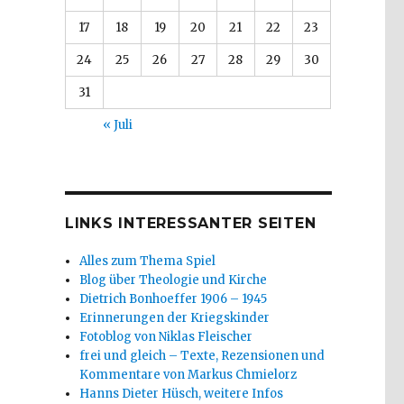
17
18
19
20
21
22
23
24
25
26
27
28
29
30
31
« Juli
LINKS INTERESSANTER SEITEN
Alles zum Thema Spiel
Blog über Theologie und Kirche
Dietrich Bonhoeffer 1906 – 1945
Erinnerungen der Kriegskinder
Fotoblog von Niklas Fleischer
frei und gleich – Texte, Rezensionen und
Kommentare von Markus Chmielorz
Hanns Dieter Hüsch, weitere Infos