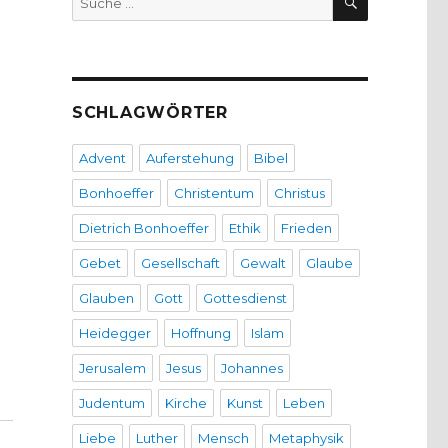
nach:
SCHLAGWÖRTER
Advent
Auferstehung
Bibel
Bonhoeffer
Christentum
Christus
Dietrich Bonhoeffer
Ethik
Frieden
Gebet
Gesellschaft
Gewalt
Glaube
Glauben
Gott
Gottesdienst
Heidegger
Hoffnung
Islam
Jerusalem
Jesus
Johannes
FC rufen zur Teilnahme auf, Pressemitteilung“
Judentum
Kirche
Kunst
Leben
Liebe
Luther
Mensch
Metaphysik