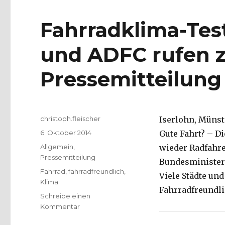
Fahrradklima-Test
und ADFC rufen z
Pressemitteilung
Autor
christoph.fleischer
Iserlohn, Münst
Veröffentlicht
6. Oktober 2014
Gute Fahrt? – D
am
Kategorien
Allgemein
,
wieder Radfahre
Pressemitteilung
Bundesministeri
Schlagwörter
Fahrrad
,
fahrradfreundlich
,
Viele Städte un
Klima
Fahrradfreundli
Schreibe einen
zu
Kommentar
Fahrradklima-