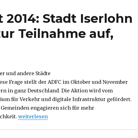
 2014: Stadt Iserlohn
ur Teilnahme auf,
er und andere Städte
iese Frage stellt der ADFC im Oktober und November
rn in ganz Deutschland. Die Aktion wird vom
um für Verkehr und digitale Infrastruktur gefördert.
d Gemeinden engagieren sich für mehr
„Fahrradklima-Test 2014: Stadt Iserlohn und AD
chkeit.
weiterlesen