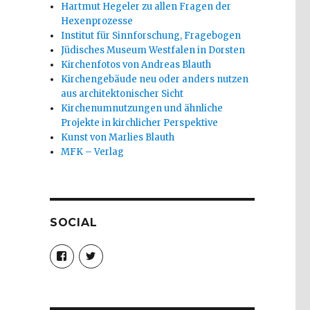
Hartmut Hegeler zu allen Fragen der
Hexenprozesse
Institut für Sinnforschung, Fragebogen
Jüdisches Museum Westfalen in Dorsten
Kirchenfotos von Andreas Blauth
Kirchengebäude neu oder anders nutzen
aus architektonischer Sicht
Kirchenumnutzungen und ähnliche
Projekte in kirchlicher Perspektive
Kunst von Marlies Blauth
MFK – Verlag
SOCIAL
Profil
Profil
von
von
christoph.fleischer1
ChristophFl
auf
auf
Facebook
Twitter
anzeigen
anzeigen