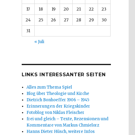
17
18
19
20
21
22
23
24
25
26
27
28
29
30
31
« Juli
LINKS INTERESSANTER SEITEN
Alles zum Thema Spiel
Blog über Theologie und Kirche
Dietrich Bonhoeffer 1906 – 1945
Erinnerungen der Kriegskinder
Fotoblog von Niklas Fleischer
frei und gleich – Texte, Rezensionen und
Kommentare von Markus Chmielorz
Hanns Dieter Hüsch, weitere Infos