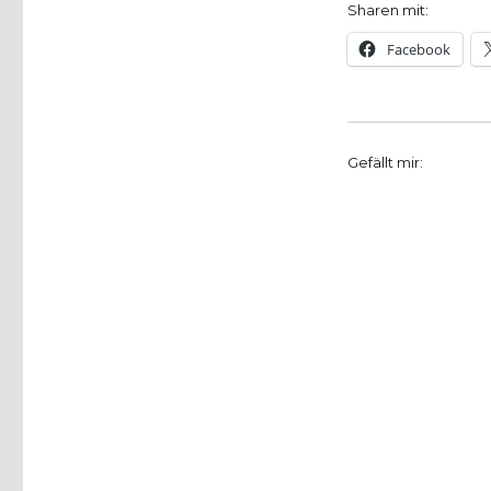
Test
Sharen mit:
2014:
Facebook
Stadt
Iserlohn
und
ADFC
rufen
Gefällt mir:
zur
Teilnahme
auf,
Pressemitteilung