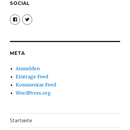
SOCIAL
Profil
Profil
von
von
christoph.fleischer1
ChristophFl
auf
auf
Facebook
Twitter
anzeigen
anzeigen
META
Anmelden
Eintrags-Feed
Kommentar-Feed
WordPress.org
Startseite