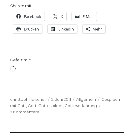
Sharen mit:
Facebook
X
E-Mail
Drucken
LinkedIn
Mehr
Gefällt mir:
Wird
geladen …
Autor
Veröffentlicht
Kategorien
Schlagwörter
christoph.fleischer
2. Juni 2011
Allgemein
Gespräch
am
mit Gott
,
Gott
,
Gottesbilder
,
Gotteserfahrung
zu
7 Kommentare
Predigt
mit
Zitaten