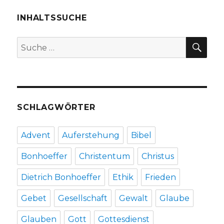
von
Jörg
INHALTSSUCHE
Zink,
Gotteswahrnehmung,
SU
Suche
Christoph
nach:
Fleischer
2009
SCHLAGWÖRTER
Advent
Auferstehung
Bibel
Bonhoeffer
Christentum
Christus
Dietrich Bonhoeffer
Ethik
Frieden
Gebet
Gesellschaft
Gewalt
Glaube
Glauben
Gott
Gottesdienst