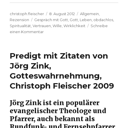
Autor
Veröffentlicht
Kategorien
christoph.fleischer
8. August 2012
Allgemein
,
Schlagwörter
am
Rezension
Gespräch mit Gott
,
Gott
,
Leben
,
obdachlos
,
Spiritualität
,
Vertrauen
,
Wille
,
Wirklichkeit
Schreibe
zu
einen Kommentar
Gott
spricht
immer
Predigt mit Zitaten von
–
einige
Jörg Zink,
Anmerkungen
Gotteswahrnehmung,
zu
Neale
Christoph Fleischer 2009
Donald
Walsch,
Christoph
Jörg Zink ist ein populärer
Fleischer,
evangelischer Theologe und
Werl
2012
Pfarrer, auch bekannt als
Rundfunk- und Fernsehpfarrer