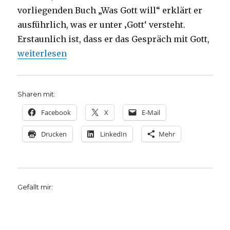
vorliegenden Buch „Was Gott will“ erklärt er
ausführlich, was er unter ‚Gott‘ versteht.
Erstaunlich ist, dass er das Gespräch mit Gott,
„Gott spricht immer – einige Anmerkungen zu Neal
weiterlesen
Sharen mit:
Facebook
X
E-Mail
Drucken
LinkedIn
Mehr
Gefällt mir: