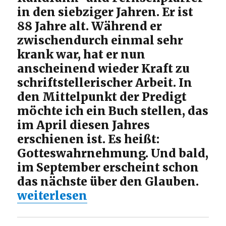
in den siebziger Jahren. Er ist
88 Jahre alt. Während er
zwischendurch einmal sehr
krank war, hat er nun
anscheinend wieder Kraft zu
schriftstellerischer Arbeit. In
den Mittelpunkt der Predigt
möchte ich ein Buch stellen, das
im April diesen Jahres
erschienen ist. Es heißt:
Gotteswahrnehmung. Und bald,
im September erscheint schon
das nächste über den Glauben.
„Predigt mit Zitaten von Jörg Zin
weiterlesen