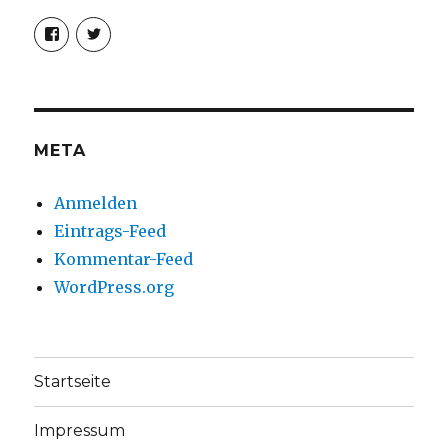
Profil
Profil
von
von
christoph.fleischer1
ChristophFl
auf
auf
Facebook
Twitter
anzeigen
anzeigen
META
Anmelden
Eintrags-Feed
Kommentar-Feed
WordPress.org
Startseite
Impressum