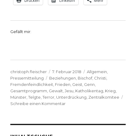
Drucken
LinkedIn
Mehr
Gefällt mir:
Autor
Veröffentlicht
Kategorien
christoph.fleischer
7. Februar 2018
Allgemein
,
Schlagwörter
am
Pressemitteilung
Beziehungen
,
Bischof
,
Christi
,
Fremdenfeindlichkeit
,
Frieden
,
Geist
,
Genn
,
Gesamtprogramm
,
Gewalt
,
Jesu
,
Katholikentag
,
Krieg
,
Münster
,
Telgte
,
Terror
,
Unterdrückung
,
Zentralkomitee
zu
Schreibe einen Kommentar
Frieden
im
Fokus
–
Pressemeldung,