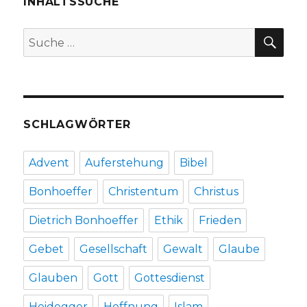
INHALTSSUCHE
Katholikentag
Münster
SU
Suche
nach:
SCHLAGWÖRTER
Advent
Auferstehung
Bibel
Bonhoeffer
Christentum
Christus
Dietrich Bonhoeffer
Ethik
Frieden
Gebet
Gesellschaft
Gewalt
Glaube
Glauben
Gott
Gottesdienst
Heidegger
Hoffnung
Islam