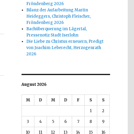
Fröndenberg 2026
Bilanz der Aufarbeitung Martin
Heideggers, Christoph Fleischer,
Fröndenberg 2026
Bachüberquerung im Lägertal,
Pressenotiz Stadt Iserlohn
Die Liebe zu Christus erneuern, Predigt
von Joachim Leberecht, Herzogenrath
2026
August 2026
M
D
M
D
F
S
S
1
2
3
4
5
6
7
8
9
10
11
12
13
14
15
16