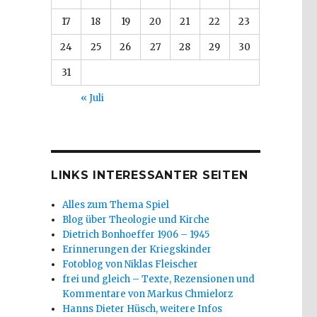
17
18
19
20
21
22
23
24
25
26
27
28
29
30
31
« Juli
LINKS INTERESSANTER SEITEN
Alles zum Thema Spiel
Blog über Theologie und Kirche
Dietrich Bonhoeffer 1906 – 1945
Erinnerungen der Kriegskinder
Fotoblog von Niklas Fleischer
frei und gleich – Texte, Rezensionen und
Kommentare von Markus Chmielorz
Hanns Dieter Hüsch, weitere Infos