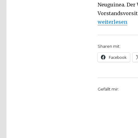
Neuguinea. Der 
Vorstandsvorsit
„Frieden im Fok
weiterlesen
Sharen mit:
Facebook
Gefällt mir: