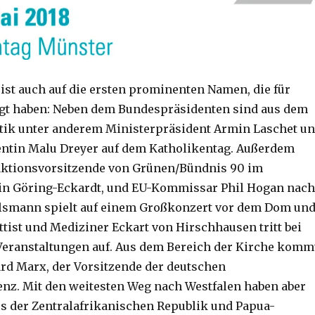
ist auch auf die ersten prominenten Namen, die für
gt haben: Neben dem Bundespräsidenten sind aus dem
itik unter anderem Ministerpräsident Armin Laschet u
ntin Malu Dreyer auf dem Katholikentag. Außerdem
ktionsvorsitzende von Grünen/Bündnis 90 im
rin Göring-Eckardt, und EU-Kommissar Phil Hogan nach
Alsmann spielt auf einem Großkonzert vor dem Dom un
ttist und Mediziner Eckart von Hirschhausen tritt bei
eranstaltungen auf. Aus dem Bereich der Kirche komm
rd Marx, der Vorsitzende der deutschen
nz. Mit den weitesten Weg nach Westfalen haben aber
us der Zentralafrikanischen Republik und Papua-