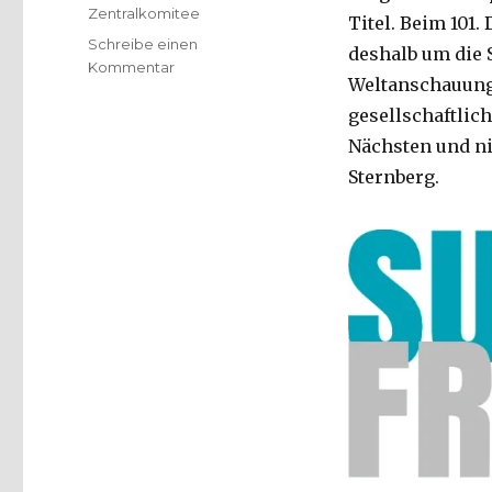
Zentralkomitee
Titel. Beim 101.
Schreibe einen
deshalb um die 
zu
Kommentar
Weltanschauung
Frieden
im
gesellschaftlic
Fokus
Nächsten und ni
–
Sternberg.
Pressemeldung,
Katholikentag
Münster