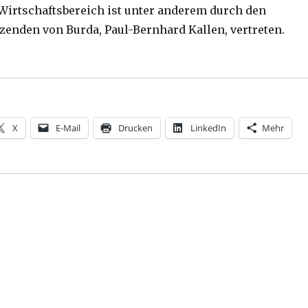
Wirtschaftsbereich ist unter anderem durch den
zenden von Burda, Paul-Bernhard Kallen, vertreten.
us – Pressemeldung, Katholikentag Münster“
X
E-Mail
Drucken
LinkedIn
Mehr